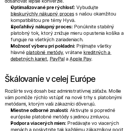
dosahovať lepšie konverzie.
Optimalizované pre rýchlosť:
 Vybudujte 
bleskurýchly nákupný proces
 s našou okamžitou 
kompatibilitou pre témy Hyvä.
Spoľahlivý nákupný proces:
 Ponúknite stabilný 
platobný tok, ktorý znižuje mieru opustenia košíka a 
funguje na všetkých zariadeniach.
Možnosť výberu pri pokladni:
 Prijímajte všetky 
hlavné 
platobné metódy
, vrátane 
kreditných a 
debetných kariet
, 
PayPal
 a 
Apple Pay
.
Škálovanie v celej Európe
Rozšírte svoj dosah bez administratívnej záťaže. Mollie 
vám pomôže rýchlo vstúpiť na nové trhy s platobnými 
metódami, ktorým vaši zákazníci dôverujú.
Miestne odborné znalosti:
 Aktivujte si popredné 
európske platobné metódy s jedinou zmluvou.
Podpora viacerých mien:
 Predávajte vo viacerých 
menách a poskytnite tak každému zákazníkovi pocit 