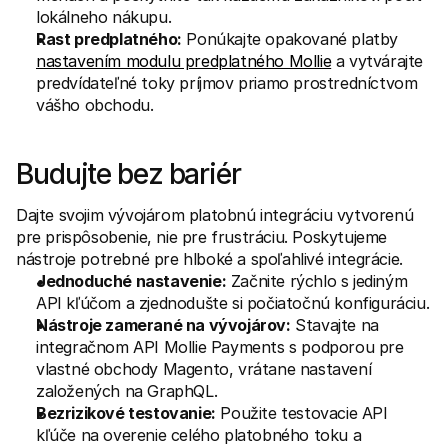
lokálneho nákupu.
Rast predplatného:
 Ponúkajte opakované platby 
nastavením modulu predplatného Mollie
 a vytvárajte 
predvídateľné toky príjmov priamo prostredníctvom 
vášho obchodu.
Budujte bez bariér
Dajte svojim vývojárom 
platobnú integráciu
 vytvorenú 
pre prispôsobenie, nie pre frustráciu. Poskytujeme 
nástroje potrebné pre hlboké a spoľahlivé integrácie.
Jednoduché nastavenie:
 Začnite rýchlo s jediným 
API kľúčom a zjednodušte si počiatočnú konfiguráciu.
Nástroje zamerané na vývojárov:
 Stavajte na 
integračnom API Mollie Payments s podporou pre 
vlastné obchody Magento, vrátane nastavení 
založených na GraphQL.
Bezrizikové testovanie:
 Použite testovacie API 
kľúče na overenie celého platobného toku a 