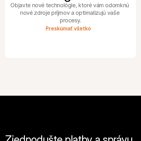
Objavte nové technológie, ktoré vám odomknú 
nové zdroje príjmov a optimalizujú vaše 
procesy.
Preskúmať všetko
Zjednodušte platby a správu 