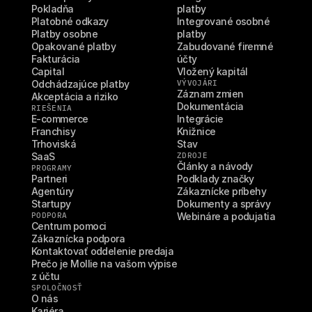
Pokladňa
platby
Platobné odkazy
Integrované osobné 
Platby osobne
platby
Opakované platby
Zabudované firemné 
Fakturácia
účty
Capital
Vložený kapitál
Odchádzajúce platby
VÝVOJÁRI
Záznam zmien
Akceptácia a riziko
Dokumentácia
RIEŠENIA
E-commerce
Integrácie
Franchisy
Knižnice
Trhoviská
Stav
SaaS
ZDROJE
Články a návody
PROGRAMY
Partneri
Podklady značky
Agentúry
Zákaznícke príbehy
Startupy
Dokumenty a správy
PODPORA
Webináre a podujatia
Centrum pomoci
Zákaznícka podpora
Kontaktovať oddelenie predaja
Prečo je Mollie na vašom výpise 
z účtu
SPOLOČNOSŤ
O nás
Kariéra