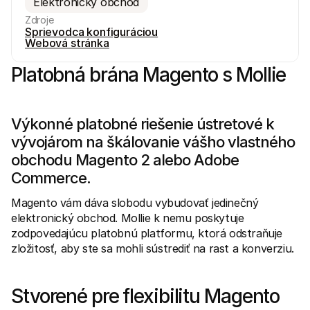
Elektronický obchod
Zdroje
Sprievodca konfiguráciou
Webová stránka
Platobná brána Magento s Mollie
Technické zdroje
Mollie 
Portál pre vývojárov
Doku
Objavte zdroje a aktualizácie pre vývojárov
Preskú
Výkonné platobné riešenie ústretové k 
Knižnice
Stav
vývojárom na škálovanie vášho vlastného 
Integrujte Mollie s pripravenými knižnicami
Skontr
Komunita na Discorde
Zázn
obchodu Magento 2 alebo Adobe 
Pridajte sa do našej komunity vývojárov
Prečít
Commerce.
O spoločnosti Mollie
Obsah 
Ceny
Článk
Zobraziť naše ceny
Objavt
Magento vám dáva slobodu vybudovať jedinečný 
vášmu
O nás
elektronický obchod. Mollie k nemu poskytuje 
Príbe
Zistite viac o našom príbehu a 
zodpovedajúcu platobnú platformu, ktorá odstraňuje 
Pozrit
Novinky
zložitosť, aby ste sa mohli sústrediť na rast a konverziu.
Doku
Prečítajte si najnovšie správy od 
Mollie
Stiahn
Kariéra
Stvorené pre flexibilitu Magento 
Príďte pracovať k nám - hľadáme 
nových zamestnancov!