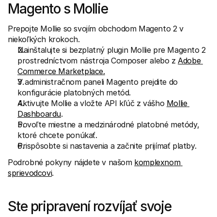
Magento s Mollie
Prepojte Mollie so svojím obchodom Magento 2 v 
niekoľkých krokoch.
Nainštalujte si bezplatný plugin Mollie pre Magento 2 
prostredníctvom nástroja Composer alebo z 
Adobe 
Commerce Marketplace.
V administračnom paneli Magento prejdite do 
konfigurácie platobných metód.
Aktivujte Mollie a vložte API kľúč z vášho 
Mollie 
Dashboardu
.
Povoľte miestne a medzinárodné platobné metódy, 
ktoré chcete ponúkať.
Prispôsobte si nastavenia a začnite prijímať platby.
Podrobné pokyny nájdete v našom 
komplexnom 
sprievodcovi
.
Ste pripravení rozvíjať svoje 