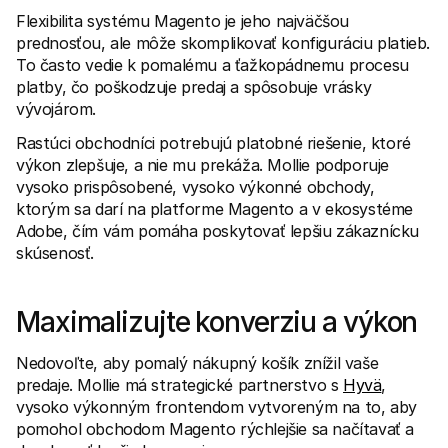
Kontakt
Flexibilita systému Magento je jeho najväčšou 
Pre nakupujúcich
Zistite, prečo sa Mollie objavila vo vašom bankovom výpise
prednosťou, ale môže skomplikovať konfiguráciu platieb. 
Pre zákazníkov Mollie
To často vedie k pomalému a ťažkopádnemu procesu 
Kontaktujte náš tím zákazníckej podpory
platby, čo poškodzuje predaj a spôsobuje vrásky 
Kontaktujte obchodné oddelenie
vývojárom.
Zistite, ako môžeme pomôcť vašej firme
Rastúci obchodníci potrebujú platobné riešenie, ktoré 
výkon zlepšuje, a nie mu prekáža. Mollie podporuje 
vysoko prispôsobené, vysoko výkonné obchody, 
ktorým sa darí na platforme Magento a v ekosystéme 
Adobe, čím vám pomáha poskytovať lepšiu zákaznícku 
skúsenosť.
Maximalizujte konverziu a výkon
Nedovoľte, aby pomalý nákupný košík znížil vaše 
predaje. Mollie má strategické partnerstvo s 
Hyvä
, 
vysoko výkonným frontendom vytvoreným na to, aby 
pomohol obchodom Magento rýchlejšie sa načítavať a 