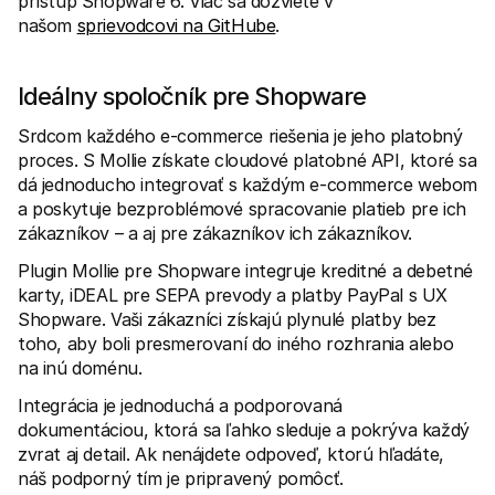
prístup Shopware 6. Viac sa dozviete v 
Kontakt
našom 
Pre nakupujúcich
sprievodcovi na GitHube
.
Zistite, prečo sa Mollie objavila vo vašom bankovom výpise
Pre zákazníkov Mollie
Kontaktujte náš tím zákazníckej podpory
Ideálny spoločník pre Shopware
Kontaktujte obchodné oddelenie
Zistite, ako môžeme pomôcť vašej firme
Srdcom každého e-commerce riešenia je jeho platobný 
proces. S Mollie získate cloudové platobné API, ktoré sa 
dá jednoducho integrovať s každým e-commerce webom 
a poskytuje bezproblémové spracovanie platieb pre ich 
zákazníkov – a aj pre zákazníkov ich zákazníkov.
Plugin Mollie pre Shopware integruje kreditné a debetné 
karty, iDEAL pre SEPA prevody a platby PayPal s UX 
Shopware. Vaši zákazníci získajú plynulé platby bez 
toho, aby boli presmerovaní do iného rozhrania alebo 
na inú doménu.
Integrácia je jednoduchá a podporovaná 
dokumentáciou, ktorá sa ľahko sleduje a pokrýva každý 
zvrat aj detail. Ak nenájdete odpoveď, ktorú hľadáte, 
náš podporný tím je pripravený pomôcť.