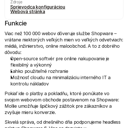
Zdroje
Sprievodca konfiguráciou
Webová stránka
Funkcie
Viac než 100 000 webov dôveruje službe Shopware – 
Technické zdroje
Mollie 
vrátane niektorých veľkých mien vo veľkých odvetviach: 
Portál pre vývojárov
Doku
médiá, inžinierstvo, online maloobchod. A to z dobrého 
Objavte zdroje a aktualizácie pre vývojárov
Preskú
dôvodu:
Knižnice
Stav
Integrujte Mollie s pripravenými knižnicami
Skontr
Open-source softvér pre online nakupovanie je 
Komunita na Discorde
Zázn
flexibilný a výkonný
Pridajte sa do našej komunity vývojárov
Prečít
Ľahko použiteľné rozhranie
O spoločnosti Mollie
Obsah 
Možnosť cloudu na minimalizáciu interného IT a 
Ceny
Článk
Zobraziť naše ceny
Objavt
kontrolu nákladov
vášmu
O nás
Príbe
Zistite viac o našom príbehu a 
Pokiaľ ide o platby a pokladňu, ktoré ponúkate vo 
Pozrit
svojom webovom obchode postavenom na Shopware: 
Novinky
Mollie umožňuje špičkový zážitok pre zákazníkov a 
Doku
Prečítajte si najnovšie správy od 
Mollie
Stiahn
zvyšuje mieru konverzie.
Kariéra
Príďte pracovať k nám - hľadáme 
Skvelá správa, od dnešného dňa podporujeme headless 
nových zamestnancov!