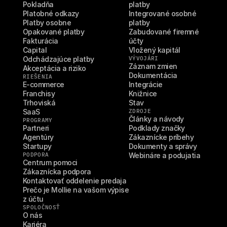
Pokladňa
platby
Platobné odkazy
Integrované osobné 
Platby osobne
platby
Opakované platby
Zabudované firemné 
Fakturácia
účty
Capital
Vložený kapitál
Odchádzajúce platby
VÝVOJÁRI
Záznam zmien
Akceptácia a riziko
Dokumentácia
RIEŠENIA
E-commerce
Integrácie
Franchisy
Knižnice
Trhoviská
Stav
SaaS
ZDROJE
Články a návody
PROGRAMY
Partneri
Podklady značky
Agentúry
Zákaznícke príbehy
Startupy
Dokumenty a správy
PODPORA
Webináre a podujatia
Centrum pomoci
Zákaznícka podpora
Kontaktovať oddelenie predaja
Prečo je Mollie na vašom výpise 
z účtu
SPOLOČNOSŤ
O nás
Kariéra