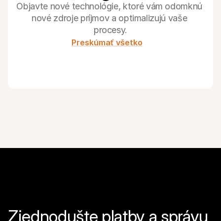
Objavte nové technológie, ktoré vám odomknú 
nové zdroje príjmov a optimalizujú vaše 
procesy.
Preskúmať všetko
Zjednodušte platby a správu 