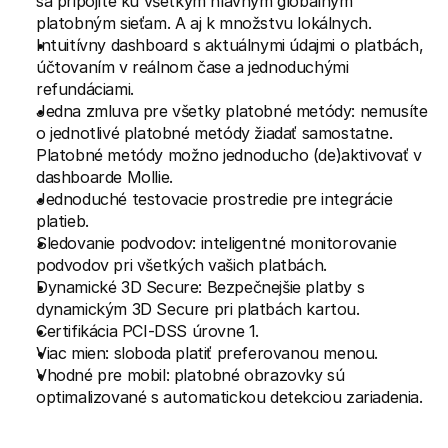
sa pripojíte ku všetkým hlavným globálnym 
platobným sieťam. A aj k množstvu lokálnych.
Intuitívny dashboard s aktuálnymi údajmi o platbách, 
účtovaním v reálnom čase a jednoduchými 
refundáciami.
Jedna zmluva pre všetky platobné metódy: nemusíte 
o jednotlivé platobné metódy žiadať samostatne. 
Platobné metódy možno jednoducho (de)aktivovať v 
dashboarde Mollie.
Jednoduché testovacie prostredie pre integrácie 
platieb.
Sledovanie podvodov: inteligentné monitorovanie 
podvodov pri všetkých vašich platbách.
Dynamické 3D Secure: Bezpečnejšie platby s 
dynamickým 3D Secure pri platbách kartou.
Certifikácia PCI-DSS úrovne 1.
Viac mien: sloboda platiť preferovanou menou.
Vhodné pre mobil: platobné obrazovky sú 
optimalizované s automatickou detekciou zariadenia.