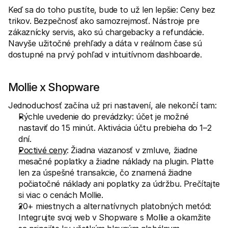
Keď sa do toho pustíte, bude to už len lepšie: Ceny bez 
trikov. Bezpečnosť ako samozrejmosť. Nástroje pre 
zákaznícky servis, ako sú chargebacky a refundácie. 
Navyše užitočné prehľady a dáta v reálnom čase sú 
dostupné na prvý pohľad v intuitívnom dashboarde.
Mollie x Shopware
Jednoduchosť začína už pri nastavení, ale nekončí tam:
Rýchle uvedenie do prevádzky: účet je možné 
nastaviť do 15 minút. Aktivácia účtu prebieha do 1–2 
dní.
Poctivé ceny
: Žiadna viazanosť v zmluve, žiadne 
mesačné poplatky a žiadne náklady na plugin. Platte 
len za úspešné transakcie, čo znamená žiadne 
počiatočné náklady ani poplatky za údržbu. Prečítajte 
si viac o cenách Mollie.
20+ miestnych a alternatívnych platobných metód: 
Integrujte svoj web v Shopware s Mollie a okamžite 