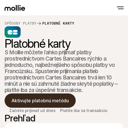
SPÔSOBY PLATBY
PLATOBNÉ KARTY
Prijímajte platby
Platobné karty
Online platby
Tap to Pay na iPhone
Zistite viac
Prijímajte a spravujte 
Prijímajte bezkontaktné platby priamo na s
Platby osobne
S Mollie môžete ľahko prijímať platby 
Prijímajte platby pomo
prostredníctvom Cartes Bancaires rýchlo a 
terminálov a zariaden
jednoducho, najbežnejšieho spôsobu platby vo 
Pokladňa
Ponúknite checkout 
Francúzsku. Spustenie prijímania platieb 
prostredníctvom Cartes Bancaires trvá len 10 
Opakujúce sa plat
minút a nie sú zahrnuté žiadne skryté poplatky – 
Zbierajte opakované a
platby
platíte iba za úspešné transakcie.
Akceptácia a riziko
Zabráňte podvodom a
Aktivujte platobnú metódu
optimalizujte konverz
Partneri
Začnite prijímať už dnes
Platíte iba za transakciu
Pre S
Pre agentúry
Prehľad
Preskú
Zistite viac o našom programe partnerských agentúr
elektr