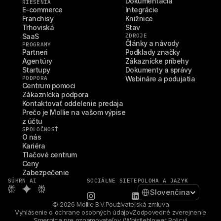
Dokumentácia
RIEŠENIA
E-commerce
Integrácie
Franchisy
Knižnice
Trhoviská
Stav
SaaS
ZDROJE
Články a návody
PROGRAMY
Partneri
Podklady značky
Agentúry
Zákaznícke príbehy
Startupy
Dokumenty a správy
PODPORA
Webináre a podujatia
Centrum pomoci
Zákaznícka podpora
Kontaktovať oddelenie predaja
Prečo je Mollie na vašom výpise 
z účtu
SPOLOČNOSŤ
O nás
Kariéra
Tlačové centrum
Ceny
Zabezpečenie
SÚHRN AI
SOCIÁLNE SIETE
POLOHA A JAZYK
Select Language
Slovenčina
© 2026 Mollie B.V.
Používateľská zmluva
Vyhlásenie o ochrane osobných údajov
Zodpovedné zverejnenie
Smernica pre oznamovateľov (Whistleblower Policy)