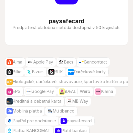
paysafecard
Predplatená platobná metóda dostupná v 50 krajinách.
Alma
Apple Pay
Bacs
Bancontact
Billie
Bizum
BLIK
Darčekové karty
Ekologické, darčekové, stravovacie, športové a kultúrne pou
EPS
Google Pay
iDEAL | Wero
Klarna
Kreditná a debetná karta
MB Way
Mobilná platba
Multibanco
PayPal pre podnikanie
paysafecard
Platba BANCOMAT
Platiť bankou