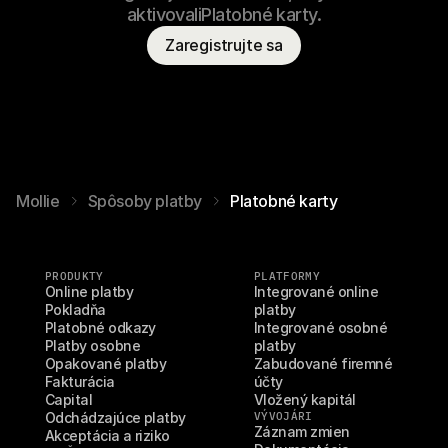
aktivovaliPlatobné karty.
Zaregistrujte sa
Mollie
Spôsoby platby
Platobné karty
PRODUKTY
PLATFORMY
Online platby
Integrované online 
Pokladňa
platby
Platobné odkazy
Integrované osobné 
Platby osobne
platby
Opakované platby
Zabudované firemné 
Fakturácia
účty
Capital
Vložený kapitál
Odchádzajúce platby
VÝVOJÁRI
Záznam zmien
Akceptácia a riziko