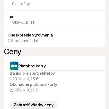
Kontakt
Čiastočný
Pre nakupujúcich
Zistite, prečo sa Mollie objavila vo vašom bankovom výpise
Pre zákazníkov Mollie
Iné
Kontaktujte náš tím zákazníckej podpory
Opakujúci sa
Kontaktujte obchodné oddelenie
Zistite, ako môžeme pomôcť vašej firme
Oneskorenie vyrovnania
2-3 pracovné dni
Ceny
Platobné karty
Banka pre spotrebiteľov
1,20 % + 0,25 €
Obchodné platobné karty
2,90% + 0,25 €
Zobraziť všetky ceny