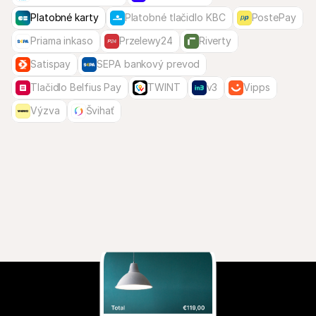
Platobné karty
Platobné tlačidlo KBC
PostePay
Priama inkaso
Przelewy24
Riverty
Satispay
SEPA bankový prevod
Tlačidlo Belfius Pay
TWINT
v3
Vipps
Výzva
Švihať