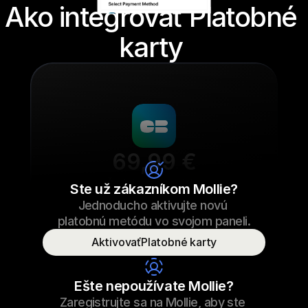
Ako integrovať Platobné 
karty 
69,99 €
Šnúrky na tenisky
Ste už zákazníkom Mollie?
Jednoducho aktivujte novú 
69,99 €
Šnúrky na tenisky
23.09.2022 17:29
platobnú metódu vo svojom paneli.
Zaplatené
AktivovaťPlatobné karty
Meno spotrebiteľa
T. Vydra
Ešte nepoužívate Mollie?
Zaregistrujte sa na Mollie, aby ste 