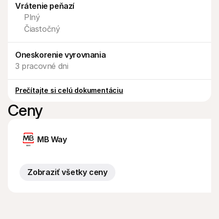
Kontakt
Vrátenie peňazí
Pre nakupujúcich
Plný
Zistite, prečo sa Mollie objavila vo vašom bankovom výpise
Pre zákazníkov Mollie
Čiastočný
Kontaktujte náš tím zákazníckej podpory
Kontaktujte obchodné oddelenie
Zistite, ako môžeme pomôcť vašej firme
Oneskorenie vyrovnania
3 pracovné dni
Prečítajte si celú dokumentáciu
Ceny
MB Way
Zobraziť všetky ceny