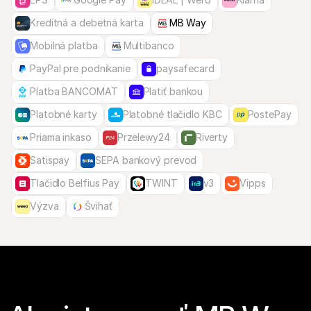
Kreditná a debetná karta
MB Way
Mobilná platba
Multibanco
PayPal pre podnikanie
paysafecard
Platba BANCOMAT
Platiť bankou
Platobné karty
Platobné tlačidlo KBC
PostePay
Priama inkaso
Przelewy24
Riverty
Satispay
SEPA bankový prevod
Tlačidlo Belfius Pay
TWINT
v3
Vipps
Výzva
Švihať