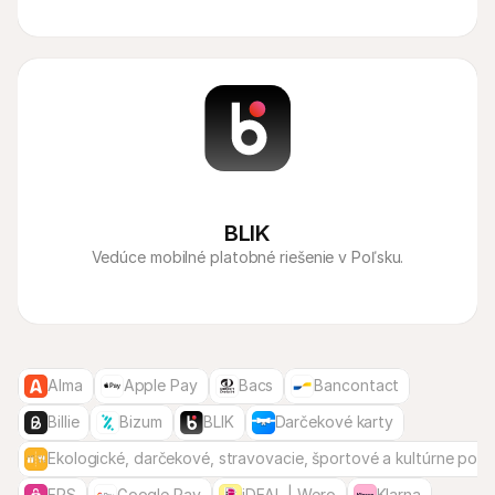
BLIK
Vedúce mobilné platobné riešenie v Poľsku.
Alma
Apple Pay
Bacs
Bancontact
Billie
Bizum
BLIK
Darčekové karty
Ekologické, darčekové, stravovacie, športové a kultúrne pou
EPS
Google Pay
iDEAL | Wero
Klarna