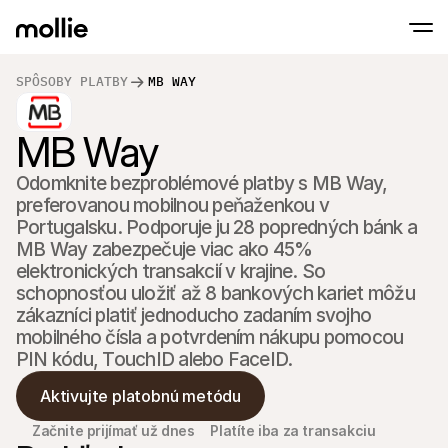
SPÔSOBY PLATBY
MB WAY
Prijímajte platby
MB Way
Online platby
Tap to Pay na iPhone
Zistite viac
Prijímajte a spravujte 
Prijímajte bezkontaktné platby priamo na s
Platby osobne
Odomknite bezproblémové platby s MB Way, 
Prijímajte platby pomo
preferovanou mobilnou peňaženkou v 
terminálov a zariaden
Portugalsku. Podporuje ju 28 popredných bánk a 
Pokladňa
Ponúknite checkout 
MB Way zabezpečuje viac ako 45% 
elektronických transakcií v krajine. So 
Opakujúce sa plat
schopnosťou uložiť až 8 bankových kariet môžu 
Zbierajte opakované a
platby
zákazníci platiť jednoducho zadaním svojho 
Akceptácia a riziko
mobilného čísla a potvrdením nákupu pomocou 
Zabráňte podvodom a
PIN kódu, TouchID alebo FaceID.
optimalizujte konverz
Partneri
Pre S
Aktivujte platobnú metódu
Pre agentúry
Preskú
Zistite viac o našom programe partnerských agentúr
elektr
Začnite prijímať už dnes
Platíte iba za transakciu