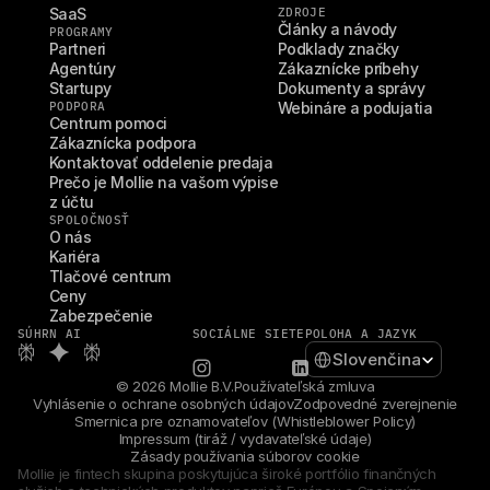
SaaS
ZDROJE
Články a návody
PROGRAMY
Partneri
Podklady značky
Agentúry
Zákaznícke príbehy
Startupy
Dokumenty a správy
PODPORA
Webináre a podujatia
Centrum pomoci
Zákaznícka podpora
Kontaktovať oddelenie predaja
Prečo je Mollie na vašom výpise 
z účtu
SPOLOČNOSŤ
O nás
Kariéra
Tlačové centrum
Ceny
Zabezpečenie
SÚHRN AI
SOCIÁLNE SIETE
POLOHA A JAZYK
Select Language
Slovenčina
© 2026 Mollie B.V.
Používateľská zmluva
Vyhlásenie o ochrane osobných údajov
Zodpovedné zverejnenie
Smernica pre oznamovateľov (Whistleblower Policy)
Impressum (tiráž / vydavateľské údaje)
Zásady používania súborov cookie
Mollie je fintech skupina poskytujúca široké portfólio finančných 