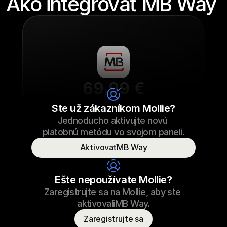
Ako integrovať MB Way 
69,99 €
Šnúrky na tenisky
Ste už zákazníkom Mollie?
Jednoducho aktivujte novú 
69,99 €
Šnúrky na tenisky
23.09.2022 17:29
platobnú metódu vo svojom paneli.
Zaplatené
AktivovaťMB Way
Meno spotrebiteľa
T. Vydra
Ešte nepoužívate Mollie?
Zaregistrujte sa na Mollie, aby ste 
aktivovaliMB Way.
Zaregistrujte sa