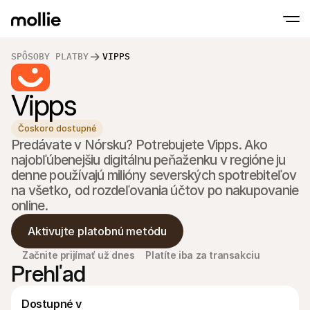
SPÔSOBY PLATBY
VIPPS
Prijímajte platby
Vipps
Online platby
Tap to Pay na iPhone
Zistite viac
Prijímajte a spravujte 
Prijímajte bezkontaktné platby priamo na s
Platby osobne
Čoskoro dostupné
Prijímajte platby pomo
Predávate v Nórsku? Potrebujete Vipps. Ako 
terminálov a zariaden
Pokladňa
najobľúbenejšiu digitálnu peňaženku v regióne ju 
Ponúknite checkout 
denne používajú milióny severských spotrebiteľov 
na všetko, od rozdeľovania účtov po nakupovanie 
Opakujúce sa plat
Zbierajte opakované a
platby
Akceptácia a riziko
Aktivujte platobnú metódu
Zabráňte podvodom a
optimalizujte konverz
Začnite prijímať už dnes
Platíte iba za transakciu
Partneri
Prehľad
Pre S
Pre agentúry
Preskú
Zistite viac o našom programe partnerských agentúr
elektr
Dostupné v