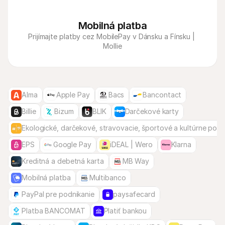
Mobilná platba
Prijímajte platby cez MobilePay v Dánsku a Fínsku | 
Mollie
Alma
Apple Pay
Bacs
Bancontact
Billie
Bizum
BLIK
Darčekové karty
Ekologické, darčekové, stravovacie, športové a kultúrne pou
EPS
Google Pay
iDEAL | Wero
Klarna
Kreditná a debetná karta
MB Way
Mobilná platba
Multibanco
PayPal pre podnikanie
paysafecard
Platba BANCOMAT
Platiť bankou