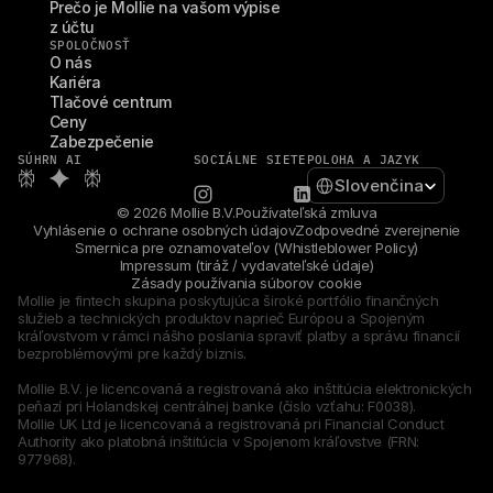
Prečo je Mollie na vašom výpise 
z účtu
SPOLOČNOSŤ
O nás
Kariéra
Tlačové centrum
Ceny
Zabezpečenie
SÚHRN AI
SOCIÁLNE SIETE
POLOHA A JAZYK
Select Language
Slovenčina
© 2026 Mollie B.V.
Používateľská zmluva
Vyhlásenie o ochrane osobných údajov
Zodpovedné zverejnenie
Smernica pre oznamovateľov (Whistleblower Policy)
Impressum (tiráž / vydavateľské údaje)
Zásady používania súborov cookie
Mollie je fintech skupina poskytujúca široké portfólio finančných 
služieb a technických produktov naprieč Európou a Spojeným 
kráľovstvom v rámci nášho poslania spraviť platby a správu financií 
bezproblémovými pre každý biznis.
Mollie B.V. je licencovaná a registrovaná ako inštitúcia elektronických 
peňazí pri Holandskej centrálnej banke (číslo vzťahu: F0038).
Mollie UK Ltd je licencovaná a registrovaná pri Financial Conduct 
Authority ako platobná inštitúcia v Spojenom kráľovstve (FRN: 
977968).