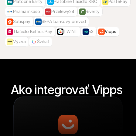
Platobné karty
Platobné tlačidlo KBC
PostePay
Priama inkaso
Przelewy24
Riverty
Satispay
SEPA bankový prevod
Tlačidlo Belfius Pay
TWINT
v3
Vipps
Výzva
Švihať
Ako integrovať Vipps 