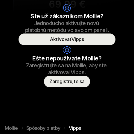
69,99 €
Šnúrky na tenisky
Ste už zákazníkom Mollie?
Jednoducho aktivujte novú 
69,99 €
Šnúrky na tenisky
23.09.2022 17:29
platobnú metódu vo svojom paneli.
Zaplatené
AktivovaťVipps
Meno spotrebiteľa
T. Vydra
Ešte nepoužívate Mollie?
Zaregistrujte sa na Mollie, aby ste 
aktivovaliVipps.
Zaregistrujte sa
Mollie
Spôsoby platby
Vipps