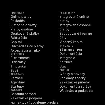
PRODUKTY
PLATFORMY
Online platby
Integrované online 
Pokladňa
platby
Platobné odkazy
Integrované osobné 
Platby osobne
platby
Opakované platby
Zabudované firemné 
Fakturácia
účty
Capital
Vložený kapitál
Odchádzajúce platby
VÝVOJÁRI
Záznam zmien
Akceptácia a riziko
Dokumentácia
RIEŠENIA
E-commerce
Integrácie
Franchisy
Knižnice
Trhoviská
Stav
SaaS
ZDROJE
Články a návody
PROGRAMY
Partneri
Podklady značky
Agentúry
Zákaznícke príbehy
Startupy
Dokumenty a správy
PODPORA
Webináre a podujatia
Centrum pomoci
Zákaznícka podpora
Kontaktovať oddelenie predaja