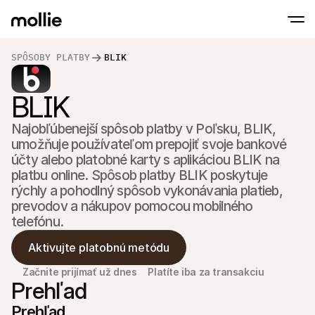
SPÔSOBY PLATBY
BLIK
Prijímajte platby
BLIK
Online platby
Tap to Pay na iPhone
Zistite viac
Prijímajte a spravujte 
Prijímajte bezkontaktné platby priamo na s
Platby osobne
Najobľúbenejší spôsob platby v Poľsku, BLIK, 
Prijímajte platby pomo
umožňuje používateľom prepojiť svoje bankové 
terminálov a zariaden
účty alebo platobné karty s aplikáciou BLIK na 
Pokladňa
Ponúknite checkout 
platbu online. Spôsob platby BLIK poskytuje 
rýchly a pohodlný spôsob vykonávania platieb, 
Opakujúce sa plat
prevodov a nákupov pomocou mobilného 
Zbierajte opakované a
platby
telefónu.
Akceptácia a riziko
Zabráňte podvodom a
Aktivujte platobnú metódu
optimalizujte konverz
Partneri
Začnite prijímať už dnes
Platíte iba za transakciu
Pre S
Pre agentúry
Prehľad
Preskú
Zistite viac o našom programe partnerských agentúr
elektr
Prehľad