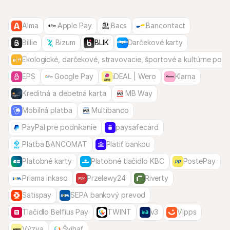
Alma
Apple Pay
Bacs
Bancontact
Billie
Bizum
BLIK
Darčekové karty
Ekologické, darčekové, stravovacie, športové a kultúrne pou
EPS
Google Pay
iDEAL | Wero
Klarna
Kreditná a debetná karta
MB Way
Mobilná platba
Multibanco
PayPal pre podnikanie
paysafecard
Platba BANCOMAT
Platiť bankou
Platobné karty
Platobné tlačidlo KBC
PostePay
Priama inkaso
Przelewy24
Riverty
Satispay
SEPA bankový prevod
Tlačidlo Belfius Pay
TWINT
v3
Vipps
Výzva
Švihať