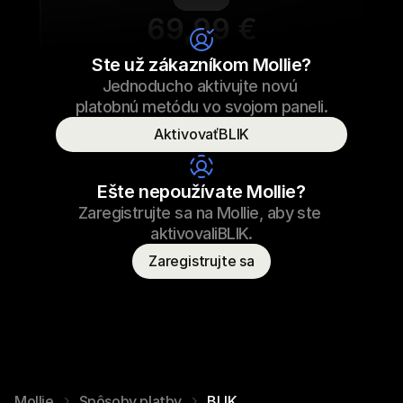
69,99 €
Šnúrky na tenisky
Ste už zákazníkom Mollie?
Jednoducho aktivujte novú 
69,99 €
Šnúrky na tenisky
23.09.2022 17:29
platobnú metódu vo svojom paneli.
Zaplatené
AktivovaťBLIK
Meno spotrebiteľa
T. Vydra
Ešte nepoužívate Mollie?
Zaregistrujte sa na Mollie, aby ste 
aktivovaliBLIK.
Zaregistrujte sa
Mollie
Spôsoby platby
BLIK