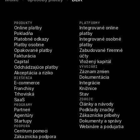
PRODUKTY
PLATFORMY
Online platby
Integrované online 
Pokladňa
platby
Platobné odkazy
Integrované osobné 
Platby osobne
platby
Opakované platby
Zabudované firemné 
Fakturácia
účty
Capital
Vložený kapitál
Odchádzajúce platby
VÝVOJÁRI
Záznam zmien
Akceptácia a riziko
Dokumentácia
RIEŠENIA
E-commerce
Integrácie
Franchisy
Knižnice
Trhoviská
Stav
SaaS
ZDROJE
Články a návody
PROGRAMY
Partneri
Podklady značky
Agentúry
Zákaznícke príbehy
Startupy
Dokumenty a správy
PODPORA
Webináre a podujatia
Centrum pomoci
Zákaznícka podpora