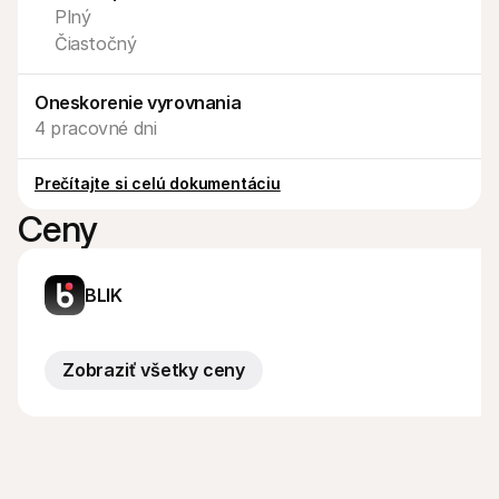
Kontakt
Plný
Pre nakupujúcich
Čiastočný
Zistite, prečo sa Mollie objavila vo vašom bankovom výpise
Pre zákazníkov Mollie
Kontaktujte náš tím zákazníckej podpory
Oneskorenie vyrovnania
Kontaktujte obchodné oddelenie
Zistite, ako môžeme pomôcť vašej firme
4 pracovné dni
Prečítajte si celú dokumentáciu
Ceny
BLIK
Zobraziť všetky ceny