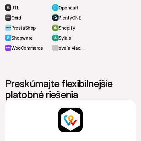
JTL
Opencart
Oxid
PlentyONE
PrestaShop
Shopify
Shopware
Sylius
WooCommerce
oveľa viac...
Preskúmajte flexibilnejšie 
platobné riešenia