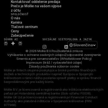
Kontaktovať oddelenie predaja
Prečo je Mollie na vašom výpise 
z účtu
SPOLOČNOSŤ
O nás
Kariéra
Tlačové centrum
Ceny
Zabezpečenie
SÚHRN AI
SOCIÁLNE SIETE
POLOHA A JAZYK
Select Language
Slovenčina
© 2026 Mollie B.V.
Používateľská zmluva
Vyhlásenie o ochrane osobných údajov
Zodpovedné zverejnenie
Smernica pre oznamovateľov (Whistleblower Policy)
Impressum (tiráž / vydavateľské údaje)
Zásady používania súborov cookie
Mollie je fintech skupina poskytujúca široké portfólio finančných 
služieb a technických produktov naprieč Európou a Spojeným 
kráľovstvom v rámci nášho poslania spraviť platby a správu financií 
bezproblémovými pre každý biznis.
Mollie B.V. je licencovaná a registrovaná ako inštitúcia elektronických 
peňazí pri Holandskej centrálnej banke (číslo vzťahu: F0038).
Mollie UK Ltd je licencovaná a registrovaná pri Financial Conduct 
Authority ako platobná inštitúcia v Spojenom kráľovstve (FRN: 
977968).