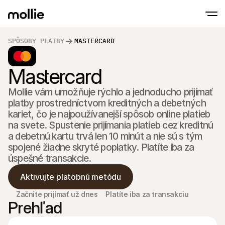
SPÔSOBY PLATBY
MASTERCARD
Prijímajte platby
Mastercard
Online platby
Tap to Pay na iPhone
Zistite viac
Prijímajte a spravujte 
Prijímajte bezkontaktné platby priamo na s
Platby osobne
Mollie vám umožňuje rýchlo a jednoducho prijímať 
Prijímajte platby pomo
platby prostredníctvom kreditných a debetných 
terminálov a zariaden
kariet, čo je najpoužívanejší spôsob online platieb 
Pokladňa
Ponúknite checkout 
na svete. Spustenie prijímania platieb cez kreditnú 
a debetnú kartu trvá len 10 minút a nie sú s tým 
Opakujúce sa plat
spojené žiadne skryté poplatky. Platíte iba za 
Zbierajte opakované a
platby
úspešné transakcie.
Akceptácia a riziko
Zabráňte podvodom a
Aktivujte platobnú metódu
optimalizujte konverz
Partneri
Začnite prijímať už dnes
Platíte iba za transakciu
Pre S
Pre agentúry
Prehľad
Preskú
Zistite viac o našom programe partnerských agentúr
elektr