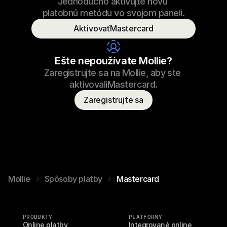
Jednoducho aktivujte novú 
69,99 €
Šnúrky na tenisky
23.09.2022 17:29
platobnú metódu vo svojom paneli.
Zaplatené
AktivovaťMastercard
Meno spotrebiteľa
T. Vydra
Ešte nepoužívate Mollie?
Zaregistrujte sa na Mollie, aby ste 
aktivovaliMastercard.
Zaregistrujte sa
Mollie
Spôsoby platby
Mastercard
PRODUKTY
PLATFORMY
Online platby
Integrované online 