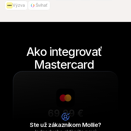
Výzva
Švihať
Ako integrovať 
Mastercard 
69,99 €
Šnúrky na tenisky
Ste už zákazníkom Mollie?