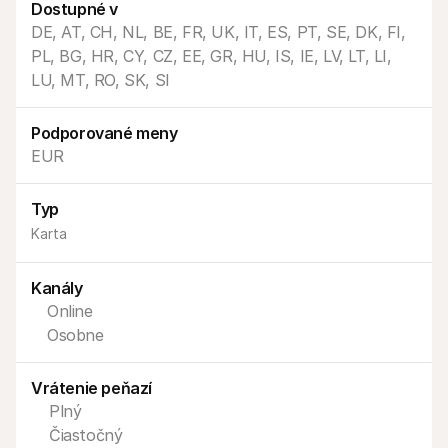
Dostupné v
DE, AT, CH, NL, BE, FR, UK, IT, ES, PT, SE, DK, FI, 
PL, BG, HR, CY, CZ, EE, GR, HU, IS, IE, LV, LT, LI, 
LU, MT, RO, SK, SI
Podporované meny
Technické zdroje
Mollie 
Portál pre vývojárov
Doku
EUR
Objavte zdroje a aktualizácie pre vývojárov
Preskú
Knižnice
Stav
Integrujte Mollie s pripravenými knižnicami
Skontr
Typ
Komunita na Discorde
Zázn
Karta
Pridajte sa do našej komunity vývojárov
Prečít
O spoločnosti Mollie
Obsah 
Ceny
Článk
Kanály
Zobraziť naše ceny
Objavt
vášmu
O nás
Online
Príbe
Zistite viac o našom príbehu a 
Osobne
Pozrit
Novinky
Doku
Prečítajte si najnovšie správy od 
Vrátenie peňazí
Mollie
Stiahn
Kariéra
Plný
Príďte pracovať k nám - hľadáme 
Čiastočný
nových zamestnancov!