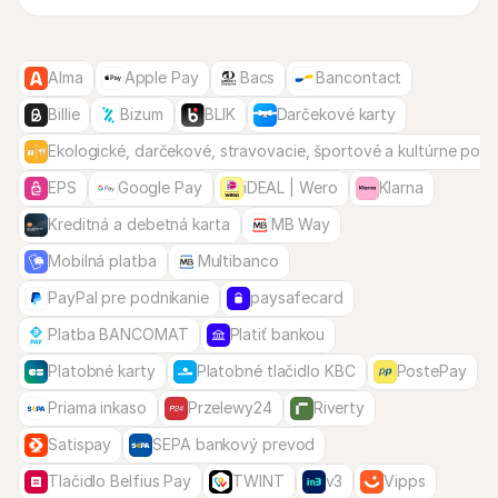
Alma
Apple Pay
Bacs
Bancontact
Billie
Bizum
BLIK
Darčekové karty
Ekologické, darčekové, stravovacie, športové a kultúrne pou
EPS
Google Pay
iDEAL | Wero
Klarna
Kreditná a debetná karta
MB Way
Mobilná platba
Multibanco
PayPal pre podnikanie
paysafecard
Platba BANCOMAT
Platiť bankou
Platobné karty
Platobné tlačidlo KBC
PostePay
Priama inkaso
Przelewy24
Riverty
Satispay
SEPA bankový prevod
Tlačidlo Belfius Pay
TWINT
v3
Vipps