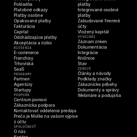
Pokladňa
platby
Platobné odkazy
Integrované osobné 
Platby osobne
platby
Opakované platby
Zabudované firemné 
Fakturácia
účty
Capital
Vložený kapitál
Odchádzajúce platby
VÝVOJÁRI
Záznam zmien
Akceptácia a riziko
Dokumentácia
RIEŠENIA
E-commerce
Integrácie
Franchisy
Knižnice
Trhoviská
Stav
SaaS
ZDROJE
Články a návody
PROGRAMY
Partneri
Podklady značky
Agentúry
Zákaznícke príbehy
Startupy
Dokumenty a správy
PODPORA
Webináre a podujatia
Centrum pomoci
Zákaznícka podpora
Kontaktovať oddelenie predaja
Prečo je Mollie na vašom výpise 
z účtu
SPOLOČNOSŤ
O nás
Kariéra