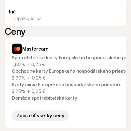
Kontakt
Pre nakupujúcich
Iné
Zistite, prečo sa Mollie objavila vo vašom bankovom výpise
Pre zákazníkov Mollie
Opakujúci sa
Kontaktujte náš tím zákazníckej podpory
Kontaktujte obchodné oddelenie
Ceny
Zistite, ako môžeme pomôcť vašej firme
Mastercard
Spotrebiteľské karty Európskeho hospodárskeho prie
1,80% + 0,25 €
Obchodné karty Európskeho hospodárskeho priestor
2,90% + 0,25 €
Karty mimo Európskeho hospodárskeho priestoru
3,25% + 0,25 €
Domáce spotrebiteľské karty
Zobraziť všetky ceny