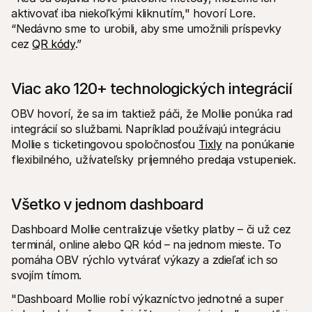
aktivovať iba niekoľkými kliknutím," hovorí Lore. 
“Nedávno sme to urobili, aby sme umožnili príspevky 
cez 
QR kódy
.”
Viac ako 120+ technologických integrácií
OBV hovorí, že sa im taktiež páči, že Mollie ponúka rad 
integrácií so službami. Napríklad používajú integráciu 
Mollie s ticketingovou spoločnosťou 
Tixly
 na ponúkanie 
flexibilného, užívateľsky príjemného predaja vstupeniek.
Všetko v jednom dashboard
Dashboard Mollie centralizuje všetky platby – či už cez 
terminál, online alebo QR kód – na jednom mieste. To 
pomáha OBV rýchlo vytvárať výkazy a zdieľať ich so 
svojím tímom.
"Dashboard Mollie robí výkazníctvo jednotné a super 