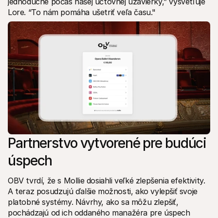
jednoduché počas našej účtovnej uzávierky,” vysvetľuje 
Lore. “To nám pomáha ušetriť veľa času."
Partnerstvo vytvorené pre budúci 
úspech
OBV tvrdí, že s Mollie dosiahli veľké zlepšenia efektivity. 
A teraz posudzujú ďalšie možnosti, ako vylepšiť svoje 
platobné systémy. Návrhy, ako sa môžu zlepšiť, 
pochádzajú od ich oddaného manažéra pre úspech 