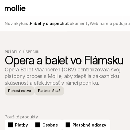
Novinky
Rast
Príbehy o úspechu
Dokumenty
Webináre a podujat
Prijímajte platby
Online platby
Tap to Pay na iPhone
Zistite viac
Prijímajte a spravujte 
Prijímajte bezkontaktné platby priamo na s
Platby osobne
PRÍBEHY ÚSPECHU
Opera a balet vo Flámsku
Prijímajte platby pomo
terminálov a zariaden
Pokladňa
Opera Ballet Vlaanderen (OBV) centralizovala svoj 
Ponúknite checkout 
platobný proces s Mollie, aby zlepšila zákaznícku 
Opakujúce sa plat
skúsenosť a efektívnosť v rámci podniku.
Zbierajte opakované a
platby
Pohostinstvo
Partner: SaaS
Akceptácia a riziko
Zabráňte podvodom a
optimalizujte konverz
Partneri
Pre S
Pre agentúry
Použité produkty
Preskú
Zistite viac o našom programe partnerských agentúr
elektr
Platby
Osobne
Platobné odkazy