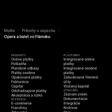
Mollie
Príbehy o úspechu
Opera a balet vo Flámsku
PRODUKTY
PLATFORMY
Online platby
Integrované online 
Pokladňa
platby
Platobné odkazy
Integrované osobné 
Platby osobne
platby
Opakované platby
Zabudované firemné 
Fakturácia
účty
Capital
Vložený kapitál
Odchádzajúce platby
VÝVOJÁRI
Záznam zmien
Akceptácia a riziko
Dokumentácia
RIEŠENIA
E-commerce
Integrácie
Franchisy
Knižnice