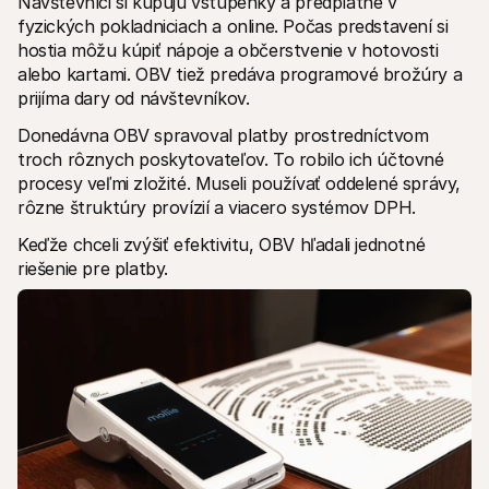
Návštevníci si kupujú vstupenky a predplatné v 
fyzických pokladniciach a online. Počas predstavení si 
hostia môžu kúpiť nápoje a občerstvenie v hotovosti 
alebo kartami. OBV tiež predáva programové brožúry a 
prijíma dary od návštevníkov.
Donedávna OBV spravoval platby prostredníctvom 
troch rôznych poskytovateľov. To robilo ich účtovné 
procesy veľmi zložité. Museli používať oddelené správy, 
rôzne štruktúry provízií a viacero systémov DPH. 
Keďže chceli zvýšiť efektivitu, OBV hľadali jednotné 
riešenie pre platby.