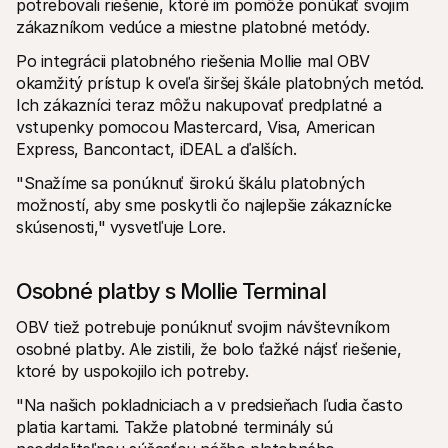
potrebovali riešenie, ktoré im pomôže ponúkať svojim 
zákazníkom vedúce a miestne platobné metódy. 
Po integrácii platobného riešenia Mollie mal OBV 
okamžitý prístup k oveľa širšej škále platobných metód. 
Ich zákazníci teraz môžu nakupovať predplatné a 
vstupenky pomocou Mastercard, Visa, American 
Express, Bancontact, iDEAL a ďalších.
"Snažíme sa ponúknuť širokú škálu platobných 
možností, aby sme poskytli čo najlepšie zákaznícke 
skúsenosti," vysvetľuje Lore.
Osobné platby s Mollie Terminal
OBV tiež potrebuje ponúknuť svojim návštevníkom 
osobné platby. Ale zistili, že bolo ťažké nájsť riešenie, 
ktoré by uspokojilo ich potreby. 
"Na našich pokladniciach a v predsieňach ľudia často 
platia kartami. Takže platobné terminály sú 