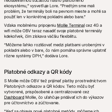
neoddeliteľnou súčasťou nášho platobného 
ekosystému,” vysvetľuje Lore. “Predtým sme mali 
problém, že terminály boli na pevnom mieste a mohli sa 
použiť len v konkrétnej pokladni alebo bare.”
Vďaka mobilnému pripojeniu 
Mollie Terminal
 cez 4G a 
wifi môže OBV teraz nasadiť svoje platobné terminály 
kdekoľvek, čím získava väčšiu flexibilitu. 
“Môžeme ľahko rozlišovať medzi platbami urobenými v 
pokladni alebo v bare, čo nám pomáha správne uplatniť 
rôzne systémy DPH,” dodáva Lore.
Platobné odkazy a QR kódy
S Mollie môže OBV tiež prijímať platby prostredníctvom 
Platobných odkazov a QR kódov. Tieto môžu byť 
vytvorené, prispôsobené a centralizované cez 
Dashboard
 Mollie, čo uľahčuje pridávať ich do výkazov 
pre účtovníctvo a zúčtovanie.
"Keď sa objavia nové platobné metódy, môžeme ich 