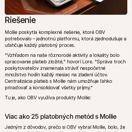
Riešenie
Mollie poskytla komplexné riešenie, ktoré OBV 
potrebovalo – jednotnú platformu, ktorá zjednodušuje a 
uľahčuje každý platobný proces.
"Vzhľadom na naše rôznorodé aktivity a lokality bolo 
spracovanie platieb zložité," hovorí Lore. "Správa troch 
poskytovateľov znamenala stráviť nespočetné 
množstvo hodín každý mesiac na zladení účtov. 
Centralizácia platieb s Mollie nám umožňuje ľahko 
priraďovať a konsolidovať všetky príjmy."
Tu je, ako OBV využíva produkty Mollie:
Viac ako 25 platobných metód s Mollie
Jedným z dôvodov, prečo si OBV vybral Mollie, bolo, že 