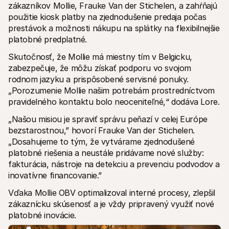
zákazníkov Mollie, Frauke Van der Stichelen, a zahŕňajú 
použitie kiosk platby na zjednodušenie predaja počas 
prestávok a možnosti nákupu na splátky na flexibilnejšie 
platobné predplatné.
Skutočnosť, že Mollie má miestny tím v Belgicku, 
zabezpečuje, že môžu získať podporu vo svojom 
rodnom jazyku a prispôsobené servisné ponuky. 
„Porozumenie Mollie našim potrebám prostredníctvom 
pravidelného kontaktu bolo neoceniteľné,“ dodáva Lore.
„Našou misiou je spraviť správu peňazí v celej Európe 
bezstarostnou,” hovorí Frauke Van der Stichelen. 
„Dosahujeme to tým, že vytvárame zjednodušené 
platobné riešenia a neustále pridávame nové služby: 
fakturácia, nástroje na detekciu a prevenciu podvodov a 
inovatívne financovanie.”
Vďaka Mollie OBV optimalizoval interné procesy, zlepšil 
zákaznícku skúsenosť a je vždy pripravený využiť nové 
platobné inovácie.