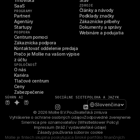
Trhoviská
Stav
SaaS
ZDROJE
Články a návody
PROGRAMY
Partneri
Podklady značky
Agentúry
Zákaznícke príbehy
Startupy
Dokumenty a správy
PODPORA
Webináre a podujatia
Centrum pomoci
Zákaznícka podpora
Kontaktovať oddelenie predaja
Prečo je Mollie na vašom výpise 
z účtu
SPOLOČNOSŤ
O nás
Kariéra
Tlačové centrum
Ceny
Zabezpečenie
SÚHRN AI
SOCIÁLNE SIETE
POLOHA A JAZYK
Select Language
Slovenčina
© 2026 Mollie B.V.
Používateľská zmluva
Vyhlásenie o ochrane osobných údajov
Zodpovedné zverejnenie
Smernica pre oznamovateľov (Whistleblower Policy)
Impressum (tiráž / vydavateľské údaje)
Zásady používania súborov cookie
Mollie je fintech skupina poskytujúca široké portfólio finančných 