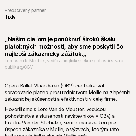
Predstavený partner
Tixly
„Našim cieľom je ponúknuť širokú škálu 
Technické zdroje
Mollie 
platobných možností, aby sme poskytli čo 
Portál pre vývojárov
Doku
Objavte zdroje a aktualizácie pre vývojárov
Preskú
najlepší zákaznícky zážitok.„
Knižnice
Stav
Lore Van de Meutter, vedúca anglickej sekcie pohostinstva a 
Integrujte Mollie s pripravenými knižnicami
Skontr
Komunita na Discorde
Zázn
publika @OBV
Pridajte sa do našej komunity vývojárov
Prečít
O spoločnosti Mollie
Obsah 
Ceny
Článk
Opera Ballet Vlaanderen (OBV) centralizoval 
Zobraziť naše ceny
Objavt
spracovanie platieb prostredníctvom Mollie na zlepšenie 
vášmu
O nás
Príbe
Zistite viac o našom príbehu a 
zákazníckej skúsenosti a efektívnosti v celej firme. 
Pozrit
Novinky
Hovorili sme s Lore Van de Meutter, vedúcou 
Doku
Prečítajte si najnovšie správy od 
pohostinstva a skúsenosti návštevníkov v OBV, a 
Mollie
Stiahn
Frauke Van der Stichelen, senior manažérkou pre 
Kariéra
Príďte pracovať k nám - hľadáme 
úspech zákazníka v Mollie, o výzvach, ktorým táto 
nových zamestnancov!