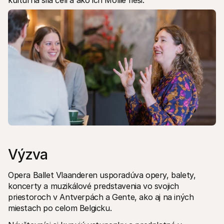
kultúrna sila čelí a ako ich Mollie rieši.
Kontakt
Pre nakupujúcich
Zistite, prečo sa Mollie objavila vo vašom bankovom výpise
Pre zákazníkov Mollie
Kontaktujte náš tím zákazníckej podpory
Kontaktujte obchodné oddelenie
Zistite, ako môžeme pomôcť vašej firme
Výzva
Opera Ballet Vlaanderen usporadúva opery, balety, 
koncerty a muzikálové predstavenia vo svojich 
priestoroch v Antverpách a Gente, ako aj na iných 
miestach po celom Belgicku.