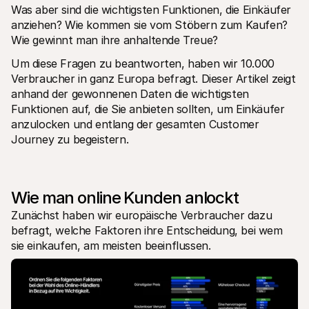
Was aber sind die wichtigsten Funktionen, die Einkäufer 
Für Endkunden
Warum steht Mollie auf Ihrem Kontoauszug?
anziehen? Wie kommen sie vom Stöbern zum Kaufen? 
Für Mollie-Händler
Wie gewinnt man ihre anhaltende Treue? 
Kontaktieren Sie unseren Händler-Support
Sales-Team kontaktieren
Um diese Fragen zu beantworten, haben wir 10.000 
Erfahren Sie, wie wir Ihrem Unternehmen helfen können
Verbraucher in ganz Europa befragt. Dieser Artikel zeigt 
anhand der gewonnenen Daten die wichtigsten 
Funktionen auf, die Sie anbieten sollten, um Einkäufer 
anzulocken und entlang der gesamten Customer 
Journey zu begeistern.
Wie man online Kunden anlockt
Zunächst haben wir europäische Verbraucher dazu 
befragt, welche Faktoren ihre Entscheidung, bei wem 
sie einkaufen, am meisten beeinflussen.