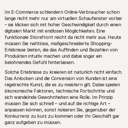
Im E-Commerce schlendern Online-Verbraucher schon 
lange nicht mehr nur am virtuellen Schaufenster vorbei 
– sie klicken sich mit hoher Geschwindigkeit durch einen 
digitalen Markt mit endlosen Möglichkeiten. Eine 
funktionale Storefront reicht da nicht mehr aus. Heute 
Technische Ressourcen
Mollie
müssen Sie nahtlose, maßgeschneiderte Shopping-
Developer-Portal
Doku
Erlebnisse bieten, die das Auffinden und Bezahlen von 
Entdecken Sie unsere Ressourcen und Updates für 
Erfahr
Developer
unser
Produkten intuitiv machen und dabei sogar ein 
Bibliotheken
Statu
belohnendes Gefühl hinterlassen.
Integrieren Sie Mollie mit unseren Plug-and-Play-Paketen
Überp
Discord community
Chan
Solche Erlebnisse zu kreieren ist natürlich nicht einfach. 
Werden Sie Teil der Entwickler-Community
Lesen 
Das Anlocken und die Conversion von Kunden ist eine 
Über Mollie
Conte
Preise
Artike
regelrechte Kunst, die es zu meistern gilt. Dabei spielen 
Sehen Sie sich unsere Preise an
Entdec
ökonomische Faktoren, technische Fortschritte und 
für Ih
Über uns
sich wandelnde Gewohnheiten eine Rolle. Im Prinzip 
Erfol
Unsere Story und Werte
müssen Sie sich schnell – und auf die richtige Art – 
Erfahr
News
Erfolg
Lesen Sie aktuelle Mollie-
anpassen können, sonst riskieren Sie, gegenüber der 
Kunde
Neuigkeiten
Konkurrenz zu kurz zu kommen oder Ihr Geschäft gar 
Pape
Karriere
Laden 
ganz aufgeben zu müssen.
Kommen Sie zu uns - wir stellen ein!
Kontakt