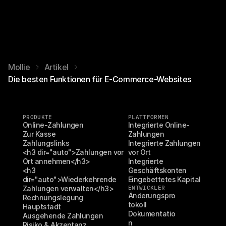
Mollie
Artikel
Die besten Funktionen für E-Commerce-Websites
PRODUKTE
PLATTFORMEN
Online-Zahlungen
Integrierte Online-
Zur Kasse
Zahlungen
Zahlungslinks
Integrierte Zahlungen 
<h3 dir="auto">Zahlungen vor 
vor Ort
Ort annehmen</h3>
Integrierte 
<h3 
Geschäftskonten
dir="auto">Wiederkehrende 
Eingebettetes Kapital
Zahlungen verwalten</h3>
ENTWICKLER
Änderungspro
Rechnungslegung
tokoll
Hauptstadt
Dokumentatio
Ausgehende Zahlungen
n
Risiko & Akzeptanz