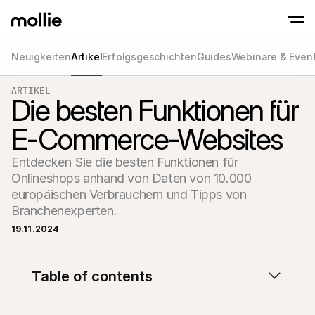
Neuigkeiten
Artikel
Erfolgsgeschichten
Guides
Webinare & Even
Zahlungen
ARTIKEL
Online-Zahlungen
Tap to Pay auf dem iPhone
Die besten Funktionen für
Jetzt starten
Akzeptieren und verwa
Akzeptieren Sie kontaklose Zahlungen direk
Zahlungen
E-Commerce-Websites
POS-Zahlungen
Empfangen Sie Zahlun
Terminals und andere
Entdecken Sie die besten Funktionen für 
Mollie-Checkout
Personalisieren Sie I
Onlineshops anhand von Daten von 10.000 
für eine höhere Conv
europäischen Verbrauchern und Tipps von 
Wiederkehrende Z
Branchenexperten.
Erhalten Sie wiederke
Abo-Zahlungen
19.11.2024
Acceptance & Risk
Verhindern Sie Betrug
maximieren Sie die C
Partner
Table of contents
Für 
Für Agenturen
Entde
Erfahren Sie mehr über unser Agentur-Partnerprogramm
Partn