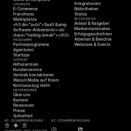
Integrationen
LÖSUNGEN
E-Commerce
Bibliotheken
Franchises
Status
Marktplätze
RESSOURCEN
Artikel & Ratgeber
<h3 dir="auto">SaaS &amp; 
Markenmaterialien
Software-Anbieter<br><br 
Erfolgsgeschichten
class="trailing-break"></h3>
Arbeiten & Berichte
PROGRAMME
Partnerprogramme
Webinare & Events
Agenturen
Startups
SUPPORT
Hilfezentrum
Kundenservice
Vertrieb kontaktieren
Warum Mollie auf Ihrem 
Kontoauszug steht
UNTERNEHMEN
Über uns
Karriere
Newsroom
Preise
Sicherheit
KI-ZUSAMMENFASSUNG
KI-ZUSAMMENFASSUNG