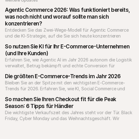
Agentic Commerce 2026: Was funktioniert bereits, 
was noch nicht und worauf sollte man sich 
konzentrieren?
Entdecken Sie das Zwei-Wege-Modell für Agentic Commerce 
und die KI-Strategie, auf die Sie sich heute konzentrieren 
sollten.
So nutzen Sie KI für Ihr E-Commerce-Unternehmen 
(und Ihre Kunden)
Erfahren Sie, wie Agentic AI im Jahr 2026 autonom die Logistik 
verwaltet, Betrug bekämpft und echte Conversion für 
Unternehmen erzielt.
Die größten E-Commerce-Trends im Jahr 2026
Bleiben Sie an der Spitze mit den wichtigsten E-Commerce-
Trends für 2026. Erfahren Sie, wie KI, Social Commerce und 
Personalisierung das Onlineshopping verändern.
So machen Sie Ihren Checkout fit für die Peak 
Season: 6 Tipps für Händler
Die wichtigste Verkaufszeit des Jahres steht vor der Tür. Black 
Friday, Cyber Monday und das Weihnachtsgeschäft. Wir 
zeigen Ihnen, wie Sie sich optimal vorbereiten.