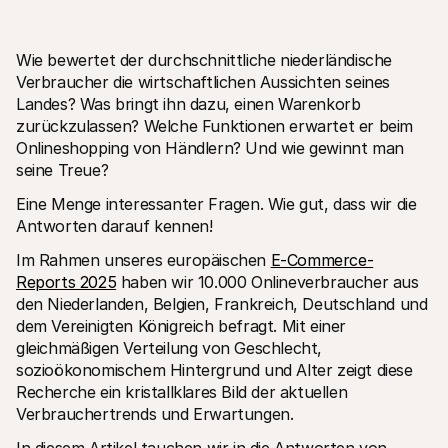
Wie bewertet der durchschnittliche niederländische 
Verbraucher die wirtschaftlichen Aussichten seines 
Landes? Was bringt ihn dazu, einen Warenkorb 
zurückzulassen? Welche Funktionen erwartet er beim 
Technische Ressourcen
Mollie
Onlineshopping von Händlern? Und wie gewinnt man 
Developer-Portal
Doku
seine Treue?
Entdecken Sie unsere Ressourcen und Updates für 
Erfahr
Developer
unser
Eine Menge interessanter Fragen. Wie gut, dass wir die 
Bibliotheken
Statu
Antworten darauf kennen!
Integrieren Sie Mollie mit unseren Plug-and-Play-Paketen
Überp
Discord community
Chan
Im Rahmen unseres europäischen 
E-Commerce-
Werden Sie Teil der Entwickler-Community
Lesen 
Über Mollie
Conte
Reports 2025
 haben wir 10.000 Onlineverbraucher aus 
Preise
Artike
den Niederlanden, Belgien, Frankreich, Deutschland und 
Sehen Sie sich unsere Preise an
Entdec
dem Vereinigten Königreich befragt. Mit einer 
für Ih
Über uns
Erfol
Unsere Story und Werte
gleichmäßigen Verteilung von Geschlecht, 
Erfahr
News
sozioökonomischem Hintergrund und Alter zeigt diese 
Erfolg
Lesen Sie aktuelle Mollie-
Recherche ein kristallklares Bild der aktuellen 
Kunde
Neuigkeiten
Pape
Karriere
Verbrauchertrends und Erwartungen.
Laden 
Kommen Sie zu uns - wir stellen ein!
Kontakt