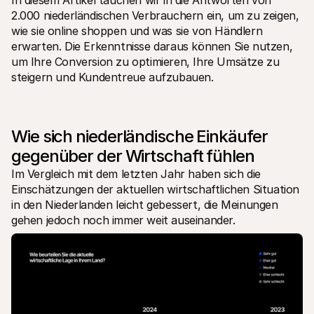
In diesem Artikel tauchen wir in die Antworten von 
Für Endkunden
2.000 niederländischen Verbrauchern ein, um zu zeigen, 
Warum steht Mollie auf Ihrem Kontoauszug?
wie sie online shoppen und was sie von Händlern 
Für Mollie-Händler
erwarten. Die Erkenntnisse daraus können Sie nutzen, 
Kontaktieren Sie unseren Händler-Support
Sales-Team kontaktieren
um Ihre Conversion zu optimieren, Ihre Umsätze zu 
Erfahren Sie, wie wir Ihrem Unternehmen helfen können
steigern und Kundentreue aufzubauen.
Wie sich niederländische Einkäufer 
gegenüber der Wirtschaft fühlen
Im Vergleich mit dem letzten Jahr haben sich die 
Einschätzungen der aktuellen wirtschaftlichen Situation 
in den Niederlanden leicht gebessert, die Meinungen 
gehen jedoch noch immer weit auseinander. 