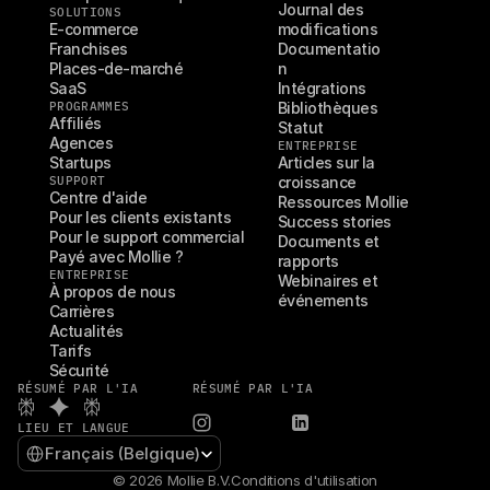
Journal des 
SOLUTIONS
E-commerce
modifications
Franchises
Documentatio
Places-de-marché
n
SaaS
Intégrations
PROGRAMMES
Bibliothèques
Affiliés
Statut
Agences
ENTREPRISE
Startups
Articles sur la 
SUPPORT
croissance
Centre d'aide
Ressources Mollie
Pour les clients existants
Success stories
Pour le support commercial
Documents et 
Payé avec Mollie ?
rapports
ENTREPRISE
Webinaires et 
À propos de nous
événements
Carrières
Actualités
Tarifs
Sécurité
RÉSUMÉ PAR L'IA
RÉSUMÉ PAR L'IA
LIEU ET LANGUE
Select Language
Français (Belgique)
© 2026 Mollie B.V.
Conditions d'utilisation