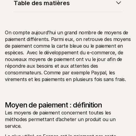
Table des matières
On compte aujourd’hui un grand nombre de moyens de 
paiement différents. Parmi eux, on retrouve des moyens 
Ressources techniques
API Mol
de paiement comme la carte bleue ou le paiement en 
Portail développeurs
Docu
Découvrez les ressources de développement et les mises à 
Explor
espèces.  Avec le développement du e-commerce, de 
jour
Statu
nouveaux moyens de paiement ont vu le jour afin de 
Bibliothèques
Vérifi
répondre aux besoins et aux attentes des 
Intégrez Mollie avec des packages prêts à l'emploi
Chan
Communauté Discord
consommateurs. Comme par exemple Paypal, les 
Lisez 
Rejoignez notre communauté de développeurs
virements et les paiements en plusieurs fois sans frais.
À propos de Mollie
Conten
Tarifs
Conna
Consultez nos tarifs
Découv
peuven
À propos
Témoi
Notre histoire et nos valeurs
Moyen de paiement : définition 
 Découvrez comment nous aidons 
Actualités
nos cl
Les moyens de paiement concernent toutes les 
Lire les dernières actualités de 
Livre
Mollie
méthodes permettant d’acheter un produit ou un 
Téléch
Nous rejoindre
service. 
Rejoignez notre équipe - nous 
recrutons !