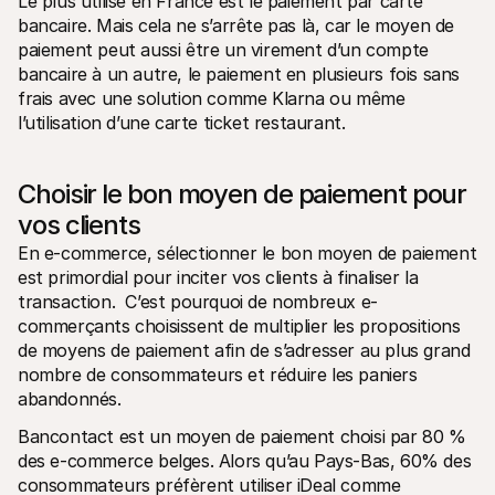
Le plus utilisé en France est le paiement par carte 
Contact
bancaire. Mais cela ne s’arrête pas là, car le moyen de 
Pour les consommateurs
Découvrez pourquoi Mollie figure sur votre relevé bancaire
paiement peut aussi être un virement d’un compte 
Pour les clients Mollie
bancaire à un autre, le paiement en plusieurs fois sans 
Contactez notre équipe support
frais avec une solution comme Klarna ou même 
Pour obtenir un devis
l’utilisation d’une carte ticket restaurant. 
Découvrez comment nous pouvons aider votre entreprise
Choisir le bon moyen de paiement pour 
vos clients
En e-commerce, sélectionner le bon moyen de paiement 
est primordial pour inciter vos clients à finaliser la 
transaction.  C’est pourquoi de nombreux e-
commerçants choisissent de multiplier les propositions 
de moyens de paiement afin de s’adresser au plus grand 
nombre de consommateurs et réduire les paniers 
abandonnés.
Bancontact est un moyen de paiement choisi par 80 % 
des e-commerce belges. Alors qu’au Pays-Bas, 60% des 
consommateurs préfèrent utiliser iDeal comme 