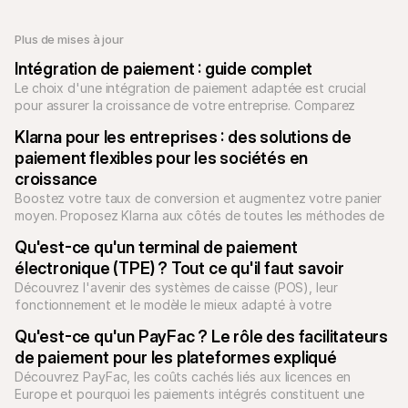
Plus de mises à jour
Intégration de paiement : guide complet
Le choix d'une intégration de paiement adaptée est crucial 
pour assurer la croissance de votre entreprise. Comparez 
intégrations directes, passerelles et PSP.
Klarna pour les entreprises : des solutions de 
paiement flexibles pour les sociétés en 
croissance
Boostez votre taux de conversion et augmentez votre panier 
moyen. Proposez Klarna aux côtés de toutes les méthodes de 
paiement locales avec Mollie. Unifiez votre checkout dès 
Qu'est-ce qu'un terminal de paiement 
aujourd'hui.
électronique (TPE) ? Tout ce qu'il faut savoir
Découvrez l'avenir des systèmes de caisse (POS), leur 
fonctionnement et le modèle le mieux adapté à votre 
entreprise.
Qu'est-ce qu'un PayFac ? Le rôle des facilitateurs 
de paiement pour les plateformes expliqué
Découvrez PayFac, les coûts cachés liés aux licences en 
Europe et pourquoi les paiements intégrés constituent une 