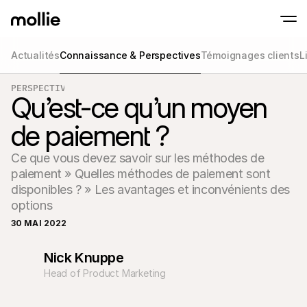
Actualités
Connaissance & Perspectives
Témoignages clients
L
Paiements
PERSPECTIVES
Paiements en ligne
Tap to Pay sur iPhone
Qu’est-ce qu’un moyen
En savoir plus
Acceptez et gérez d
Acceptez les paiements sans contact sur vot
Paiement en point
de paiement ?
Encaissez des paiemen
de terminaux et périp
Checkout
Ce que vous devez savoir sur les méthodes de 
Proposez un checkout
pour la conversion
paiement » Quelles méthodes de paiement sont 
Paiement récurren
disponibles ? » Les avantages et inconvénients des 
Encaissez des paieme
options
récurrents et des a
Acceptance and Ri
30 MAI 2022
Empêchez la fraude et
taux de conversion
Nick Knuppe
Partenaires
Pour 
Head of Product Marketing
Pour les agences
Découv
En savoir plus sur notre Programme Partenaire Agence
comm