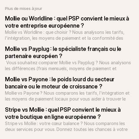
Plus de mises à jour
Mollie ou Worldline : quel PSP convient le mieux à 
votre entreprise européenne ?
Mollie vs Worldline : que choisir ? Nous analysons les tarifs, 
l'intégration, les moyens de paiement et la conformité des 
terminaux pour vous aider à trancher..
Mollie vs Payplug : le spécialiste français ou le 
partenaire européen ?
 Vous souhaitez comparer Mollie vs Payplug ? Nous analysons 
les différences (frais mensuels, moyens de paiement et 
flexibilité contractuelle).
Mollie vs Payone : le poids lourd du secteur 
bancaire ou le moteur de croissance ?
Mollie vs Payone ? Nous comparons les tarifs, l'intégration et 
les moyens de paiement locaux pour vous aider à trouver le 
meilleur PSP en Europe.
Stripe vs Mollie : quel PSP convient le mieux à 
votre boutique en ligne européenne ?
Stripe vs Mollie : votre cœur balance ? Nous comparons les 
deux services pour vous. Donnez toutes les chances à votre 
boutique e-commerce !