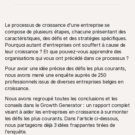
Le processus de croissance d'une entreprise se 
compose de plusieurs étapes, chacune présentant des 
caractéristiques, des défis et des stratégies spécifiques. 
Ressources techniques
API Mol
Pourquoi autant d'entreprises ont souffert à cause de 
Portail développeurs
Docu
Découvrez les ressources de développement et les mises à 
Explor
leur croissance ? Et que pouvez-vous apprendre des 
jour
Statu
organisations qui vous ont précédé dans ce processus ?
Bibliothèques
Vérifi
Intégrez Mollie avec des packages prêts à l'emploi
Chan
Pour avoir une idée précise des défis les plus courants, 
Communauté Discord
Lisez 
nous avons mené une enquête auprès de 250 
Rejoignez notre communauté de développeurs
À propos de Mollie
Conten
professionnels issus de diverses entreprises belges en 
Tarifs
Conna
croissance.
Consultez nos tarifs
Découv
peuven
À propos
Nous avons regroupé toutes les conclusions et les 
Témoi
Notre histoire et nos valeurs
conseils dans le Growth Generator : un rapport complet 
 Découvrez comment nous aidons 
Actualités
nos cl
visant à aider les entreprises en croissance à surmonter 
Lire les dernières actualités de 
Livre
Mollie
les défis les plus courants. Dans l'article ci-dessous, 
Téléch
Nous rejoindre
nous partageons déjà 3 idées frappantes tirées de 
Rejoignez notre équipe - nous 
l'enquête. 
recrutons !