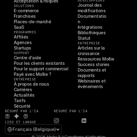
Acceptation & risques
DÉVELOPPEURS
Journal des 
SOLUTIONS
E-commerce
modifications
Franchises
Documentatio
Places-de-marché
n
SaaS
Intégrations
PROGRAMMES
Bibliothèques
Affiliés
Statut
Agences
ENTREPRISE
Startups
Articles sur la 
SUPPORT
croissance
Centre d'aide
Ressources Mollie
Pour les clients existants
Success stories
Pour le support commercial
Documents et 
Payé avec Mollie ?
rapports
ENTREPRISE
Webinaires et 
À propos de nous
événements
Carrières
Actualités
Tarifs
Sécurité
RÉSUMÉ PAR L'IA
RÉSUMÉ PAR L'IA
LIEU ET LANGUE
Select Language
Français (Belgique)
© 2026 Mollie B.V.
Conditions d'utilisation