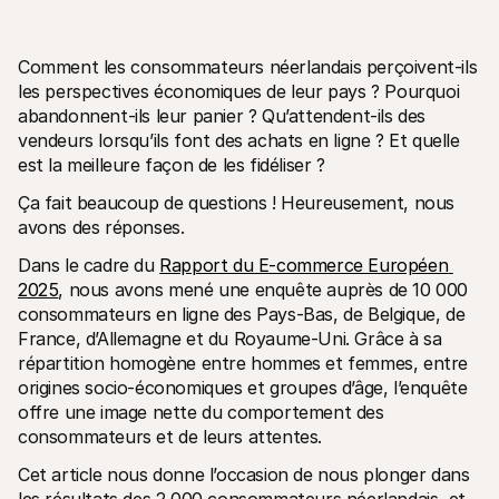
Comment les consommateurs néerlandais perçoivent-ils 
les perspectives économiques de leur pays ? Pourquoi 
abandonnent-ils leur panier ? Qu’attendent-ils des 
vendeurs lorsqu’ils font des achats en ligne ? Et quelle 
Ressources techniques
API Mol
est la meilleure façon de les fidéliser ?
Portail développeurs
Docu
Découvrez les ressources de développement et les mises à 
Explor
Ça fait beaucoup de questions ! Heureusement, nous 
jour
Statu
Bibliothèques
avons des réponses.
Vérifi
Intégrez Mollie avec des packages prêts à l'emploi
Chan
Communauté Discord
Dans le cadre du 
Rapport du E-commerce Européen 
Lisez 
Rejoignez notre communauté de développeurs
2025
, nous avons mené une enquête auprès de 10 000 
À propos de Mollie
Conten
consommateurs en ligne des Pays-Bas, de Belgique, de 
Tarifs
Conna
France, d’Allemagne et du Royaume-Uni. Grâce à sa 
Consultez nos tarifs
Découv
peuven
À propos
répartition homogène entre hommes et femmes, entre 
Témoi
Notre histoire et nos valeurs
origines socio-économiques et groupes d’âge, l’enquête 
 Découvrez comment nous aidons 
Actualités
nos cl
offre une image nette du comportement des 
Lire les dernières actualités de 
Livre
Mollie
consommateurs et de leurs attentes.
Téléch
Nous rejoindre
Rejoignez notre équipe - nous 
Cet article nous donne l’occasion de nous plonger dans 
recrutons !