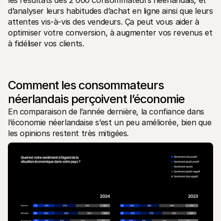
les résultats des 2 000 consommateurs néerlandais, et 
Contact
d’analyser leurs habitudes d’achat en ligne ainsi que leurs 
Pour les consommateurs
Découvrez pourquoi Mollie figure sur votre relevé bancaire
attentes vis-à-vis des vendeurs. Ça peut vous aider à 
Pour les clients Mollie
optimiser votre conversion, à augmenter vos revenus et 
Contactez notre équipe support
à fidéliser vos clients.
Pour obtenir un devis
Découvrez comment nous pouvons aider votre entreprise
Comment les consommateurs 
néerlandais perçoivent l’économie
En comparaison de l’année dernière, la confiance dans 
l’économie néerlandaise s’est un peu améliorée, bien que 
les opinions restent très mitigées. 