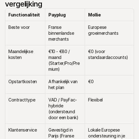
vergelijking
Voor consumenten
Waarom zie je Mollie op je bankafschrift?
Functionaliteit
Payplug
Mollie
Voor Mollie-klanten
Neem contact op met Customer Support
Contact met sales
Beste voor
Franse 
Europese 
Ontdek hoe we jouw bedrijf kunnen helpen
binnenlandse 
groeimerchants
merchants
Maandelijkse 
€10 - €80 / 
€0 (voor 
kosten
maand 
standaardaccounts)
(Starter/Pro/Pre
mium)
Opstartkosten
Afhankelijk van 
€0
het plan
Contracttype
VAD / PayFac-
Flexibel
hybride 
(ondersteund 
door een bank)
Klantenservice
Gevestigd in 
Lokale Europese 
Parijs (Franse 
ondersteuning in je 