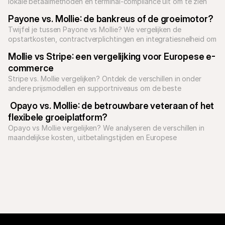
lokale betaalmethoden en terminal-compliance uit om te zien 
welke het best bij jou past.
Payone vs. Mollie: de bankreus of de groeimotor?
Twijfel je tussen Payone vs Mollie? We vergelijken de 
opstartkosten, contractverplichtingen en integratiesnelheid om 
je te helpen kiezen.
Mollie vs Stripe: een vergelijking voor Europese e-
commerce
Stripe vs. Mollie vergelijken? Ontdek de verschillen in onder 
andere prijsmodellen en supportniveaus om de beste 
betaalprovider te kiezen.
 Opayo vs. Mollie: de betrouwbare veteraan of het 
flexibele groeiplatform?
Opayo vs Mollie vergelijken? We analyseren de verschillen in 
maandelijkse kosten, uitbetalingstijden en Europese 
betaalmethoden om je te helpen kiezen.