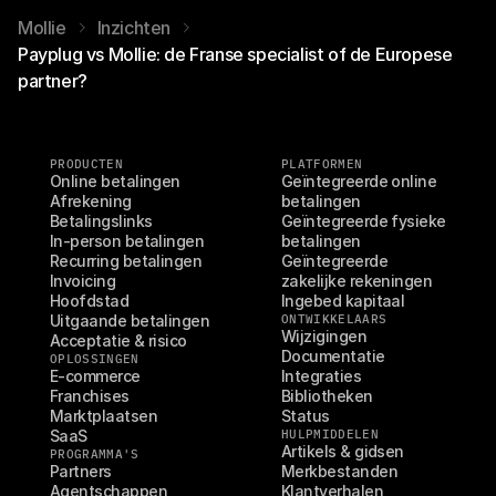
Mollie
Inzichten
Payplug vs Mollie: de Franse specialist of de Europese
partner?
PRODUCTEN
PLATFORMEN
Online betalingen
Geïntegreerde online 
Afrekening
betalingen
Betalingslinks
Geïntegreerde fysieke 
In-person betalingen
betalingen
Recurring betalingen
Geïntegreerde 
Invoicing
zakelijke rekeningen
Hoofdstad
Ingebed kapitaal
Uitgaande betalingen
ONTWIKKELAARS
Wijzigingen
Acceptatie & risico
Documentatie
OPLOSSINGEN
E-commerce
Integraties
Franchises
Bibliotheken
Marktplaatsen
Status
SaaS
HULPMIDDELEN
Artikels & gidsen
PROGRAMMA'S
Partners
Merkbestanden
Agentschappen
Klantverhalen