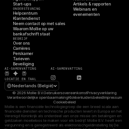
Start-ups
Artikels & rapporten
ONDERSTEUNING
Webinars en 
Helpcentrum
evenementen
Klantendienst
Neem contact op met sales
Waarom Mollie op uw 
bankafschrift staat
BEDRIJF
Over ons
Carrières
Perskamer
Tarieven
Beveiliging
AI-SAMENVATTING
AI-SAMENVATTING
LOCATIE EN TAAL
Select Language
Nederlands (België)
© 2026 Mollie B.V.
Gebruikersovereenkomst
Privacyverklaring
Verantwoordelijke openbaarmaking
Klokkenluidersbeleid
Impressum
Cookiebeleid
Mollie is een financiële technologiegroep die een breed scala aan 
financiële diensten en technische producten levert in Europa en het 
Verenigd Koninkrijk als onderdeel van onze missie om betalingen en 
geldzaken moeiteloos te maken voor elk bedrijf. Mollie B.V. heeft een 
vergunning en is geregistreerd als elektronischgeldinstelling bij De 