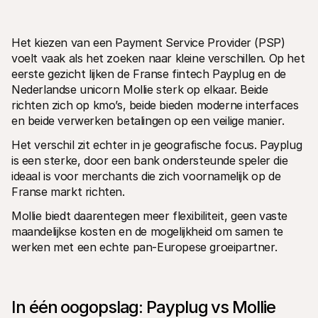
Het kiezen van een Payment Service Provider (PSP) 
voelt vaak als het zoeken naar kleine verschillen. Op het 
eerste gezicht lijken de Franse fintech Payplug en de 
Nederlandse unicorn Mollie sterk op elkaar. Beide 
Technische documentatie
Mollie 
richten zich op kmo’s, beide bieden moderne interfaces 
Portaal voor developers
Docu
en beide verwerken betalingen op een veilige manier.
Ontdek documentatie en updates voor developers
Verken
Libraries
Statu
Het verschil zit echter in je geografische focus. Payplug 
Integreer Mollie met kant-en-klare pakketten
Check 
is een sterke, door een bank ondersteunde speler die 
Discord community
Chan
Word lid van onze developer community
Blij o
ideaal is voor merchants die zich voornamelijk op de 
Over Mollie
Mollie
Franse markt richten.
Prijzen
Inzic
Bekijk onze tarieven
Ontdek
Mollie biedt daarentegen meer flexibiliteit, geen vaste 
voorui
Over ons
maandelijkse kosten en de mogelijkheid om samen te 
Succ
Maak kennis met ons verhaal en 
onze waarden
Ontdek
werken met een echte pan-Europese groeipartner.
onder
Nieuws
Gids
Het laatste nieuws over Mollie
Downl
Vacatures
Kom werken bij Mollie. Ontdek de 
In één oogopslag: Payplug vs Mollie 
vacatures!
Contact