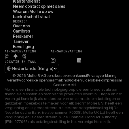
Klantendienst
Neem contact op met sales
Waarom Mollie op uw 
bankafschrift staat
BEDRIJF
Over ons
Carrières
Perskamer
Tarieven
Beveiliging
AI-SAMENVATTING
AI-SAMENVATTING
LOCATIE EN TAAL
Select Language
Nederlands (België)
© 2026 Mollie B.V.
Gebruikersovereenkomst
Privacyverklaring
Verantwoordelijke openbaarmaking
Klokkenluidersbeleid
Impressum
Cookiebeleid
Mollie is een financiële technologiegroep die een breed scala aan 
financiële diensten en technische producten levert in Europa en het 
Verenigd Koninkrijk als onderdeel van onze missie om betalingen en 
geldzaken moeiteloos te maken voor elk bedrijf. Mollie B.V. heeft een 
vergunning en is geregistreerd als elektronischgeldinstelling bij De 
Nederlandsche Bank (relatienummer: F0038). Mollie UK Ltd heeft een 
vergunning en is geregistreerd bij de Financial Conduct Authority 
(FRN: 977968) als betalingsinstelling in het Verenigd Koninkrijk.