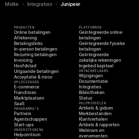
Mollie
Integraties
Junipeer
PRODUCTEN
PLATFORMEN
Online betalingen
Geïntegreerde online 
Afrekening
betalingen
Betalingslinks
Geïntegreerde fysieke 
In-person betalingen
betalingen
Recurring betalingen
Geïntegreerde 
Invoicing
zakelijke rekeningen
Hoofdstad
Ingebed kapitaal
Uitgaande betalingen
ONTWIKKELAARS
Wijzigingen
Acceptatie & risico
Documentatie
OPLOSSINGEN
E-commerce
Integraties
Franchises
Bibliotheken
Marktplaatsen
Status
SaaS
HULPMIDDELEN
Artikels & gidsen
PROGRAMMA'S
Partners
Merkbestanden
Agentschappen
Klantverhalen
Start-ups
Artikels & rapporten
ONDERSTEUNING
Webinars en 
Helpcentrum
evenementen