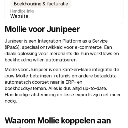
Boekhouding & facturatie
Handige links
Website
Mollie voor Junipeer
Junipeer is een Integration Platform as a Service 
Technische documentatie
Mollie 
Portaal voor developers
Docu
(iPaaS), speciaal ontwikkeld voor e-commerce. Een 
Ontdek documentatie en updates voor developers
Verken
ideale oplossing voor merchants die hun workflows en 
Libraries
Statu
boekhouding willen automatiseren.
Integreer Mollie met kant-en-klare pakketten
Check 
Discord community
Chan
Mollie voor Junipeer is een kant-en-klare integratie die 
Word lid van onze developer community
Blij o
Over Mollie
Mollie
jouw Mollie-betalingen, refunds en andere betaaldata 
Prijzen
Inzic
automatisch doorzet naar je ERP- en 
Bekijk onze tarieven
Ontdek
boekhoudsystemen. Alles is dus altijd up-to-date. 
voorui
Over ons
Succ
Handmatige afstemming en losse exports zijn niet meer 
Maak kennis met ons verhaal en 
onze waarden
Ontdek
nodig. 
onder
Nieuws
Gids
Het laatste nieuws over Mollie
Downl
Vacatures
Waarom Mollie koppelen aan 
Kom werken bij Mollie. Ontdek de 
vacatures!
Contact