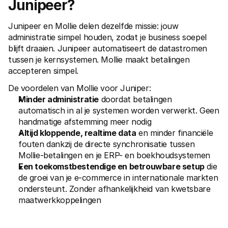
Junipeer?
Voor consumenten
Waarom zie je Mollie op je bankafschrift?
Voor Mollie-klanten
Junipeer en Mollie delen dezelfde missie: jouw 
Neem contact op met Customer Support
administratie simpel houden, zodat je business soepel 
Contact met sales
blijft draaien. Junipeer automatiseert de datastromen 
Ontdek hoe we jouw bedrijf kunnen helpen
tussen je kernsystemen. Mollie maakt betalingen 
accepteren simpel. 
De voordelen van Mollie voor Juniper:
Minder administratie
 doordat betalingen 
automatisch in al je systemen worden verwerkt. Geen 
handmatige afstemming meer nodig
Altijd kloppende, realtime data
 en minder financiële 
fouten dankzij de directe synchronisatie tussen 
Mollie-betalingen en je ERP- en boekhoudsystemen
Een toekomstbestendige en betrouwbare setup
 die 
de groei van je e-commerce in internationale markten 
ondersteunt. Zonder afhankelijkheid van kwetsbare 
maatwerkkoppelingen