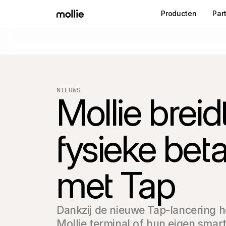
Producten
Par
NIEUWS
Mollie breid
fysieke beta
met Tap
Dankzij de nieuwe Tap-lancering h
Mollie terminal of hun eigen smar