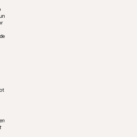
 
un 
r 
de 
t 
en 
 