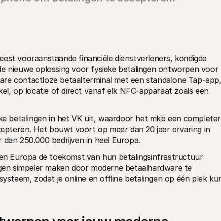
eest vooraanstaande financiële dienstverleners, kondigde 
de nieuwe oplossing voor fysieke betalingen ontworpen voor 
are contactloze betaalterminal met een standalone Tap-app,
el, op locatie of direct vanaf elk NFC-apparaat zoals een 
eke betalingen in het VK uit, waardoor het mkb een completer
ccepteren. Het bouwt voort op meer dan 20 jaar ervaring in 
r dan 250.000 bedrijven in heel Europa.
n Europa de toekomst van hun betalingsinfrastructuur 
ingen simpeler maken door moderne betaalhardware te 
teem, zodat je online en offline betalingen op één plek kun