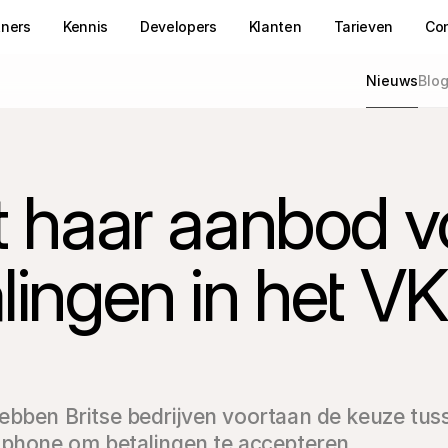
tners
Kennis
Developers
Klanten
Tarieven
Co
Nieuws
Blo
t haar aanbod vo
lingen in het VK 
ebben Britse bedrijven voortaan de keuze tus
tphone om betalingen te accepteren.