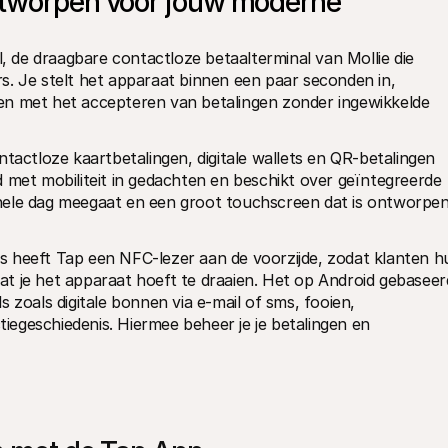
ntworpen voor jouw moderne 
l, de draagbare contactloze betaalterminal van Mollie die 
. Je stelt het apparaat binnen een paar seconden in, 
en met het accepteren van betalingen zonder ingewikkelde 
tactloze kaartbetalingen, digitale wallets en QR-betalingen 
 met mobiliteit in gedachten en beschikt over geïntegreerde 
de hele dag meegaat en een groot touchscreen dat is ontworpen
als heeft Tap een NFC-lezer aan de voorzijde, zodat klanten hu
t je het apparaat hoeft te draaien. Het op Android gebaseerd
 zoals digitale bonnen via e-mail of sms, fooien, 
egeschiedenis. Hiermee beheer je je betalingen en 