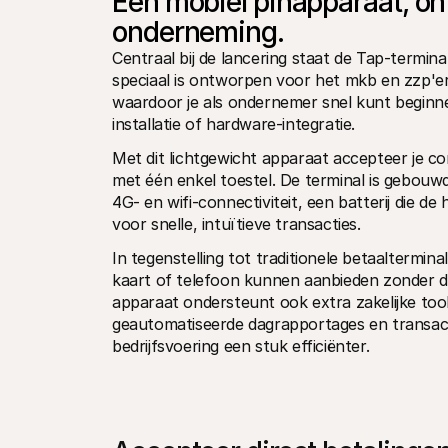
Een mobiel pinapparaat, o
onderneming.
Centraal bij de lancering staat de Tap-termina
speciaal is ontworpen voor het mkb en zzp'ers
waardoor je als ondernemer snel kunt beginn
installatie of hardware-integratie.
Met dit lichtgewicht apparaat accepteer je con
met één enkel toestel. De terminal is gebouwd
4G- en wifi-connectiviteit, een batterij die 
voor snelle, intuïtieve transacties.
In tegenstelling tot traditionele betaaltermin
kaart of telefoon kunnen aanbieden zonder da
apparaat ondersteunt ook extra zakelijke tools
geautomatiseerde dagrapportages en transacti
bedrijfsvoering een stuk efficiënter.