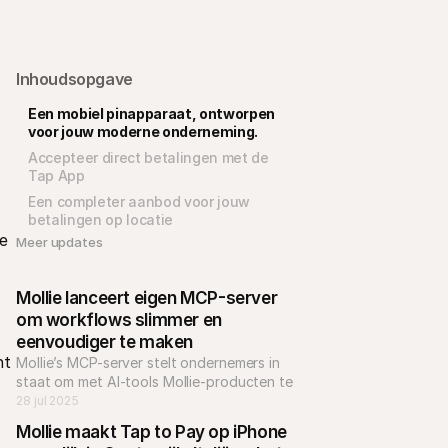
Inhoudsopgave
Een mobiel pinapparaat, ontworpen 
voor jouw moderne onderneming.
Accepteer direct betalingen met de 
 
Tap App
Een completer aanbod voor jouw 
betalingen op locatie
e 
Meer updates 
Mollie lanceert eigen MCP-server 
om workflows slimmer en 
eenvoudiger te maken
t 
Mollie’s MCP-server stelt ondernemers in 
staat om met AI-tools Mollie-producten te 
integreren, inzichten te verkrijgen en 
28 jul 2025
workflows efficiënter te beheren.
Mollie maakt Tap to Pay op iPhone 