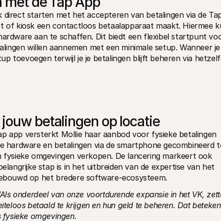
n met de Tap App
 direct starten met het accepteren van betalingen via de Tap
et of kiosk een contactloos betaalapparaat maakt. Hiermee k
ardware aan te schaffen. Dit biedt een flexibel startpunt voo
etalingen willen aannemen met een minimale setup. Wanneer je 
tup toevoegen terwijl je je betalingen blijft beheren via hetzelf
jouw betalingen op locatie
p app versterkt Mollie haar aanbod voor fysieke betalingen 
are hardware en betalingen via de smartphone gecombineerd to
in fysieke omgevingen verkopen. De lancering markeert ook 
elangrijke stap is in het uitbreiden van de expertise van het 
rtgebouwd op het bredere software-ecosysteem.
‘Als onderdeel van onze voortdurende expansie in het VK, zett
iteloos betaald te krijgen en hun geld te beheren. Dat betekent
ls fysieke omgevingen.