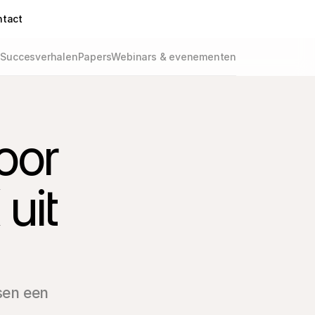
ntact
g
Succesverhalen
Papers
Webinars & evenementen
or 
uit 
sen een