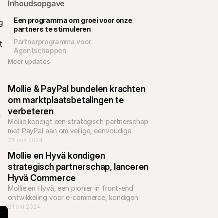
Inhoudsopgave
Een programma om groei voor onze 
 
partners te stimuleren
Partnerprogramma voor 
 
Agentschappen
Meer updates 
Mollie & PayPal bundelen krachten 
om marktplaatsbetalingen te 
verbeteren
 
Mollie kondigt een strategisch partnerschap 
met PayPal aan om veilige, eenvoudige 
betaaloplossingen voor 
26 nov 2024
marktplaatsplatforms in Europa te leveren.
Mollie en Hyvä kondigen 
strategisch partnerschap, lanceren 
Hyvä Commerce
Mollie en Hyvä, een pionier in front-end 
ontwikkeling voor e-commerce, kondigen 
enthousiast een strategisch partnerschap 
31 okt 2024
aan met de lancering van Hyvä Commerce