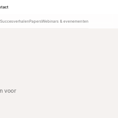
ntact
g
Succesverhalen
Papers
Webinars & evenementen
n voor