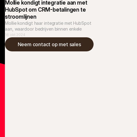
Mollie kondigt integratie aan met 
HubSpot om CRM-betalingen te 
stroomlijnen
Mollie kondigt haar integratie met HubSpot 
aan, waardoor bedrijven binnen enkele 
seconden betalingen rechtstreeks vanuit 
16 okt 2024
HubSpot kunnen initiëren en bijhouden.
Neem contact op met sales