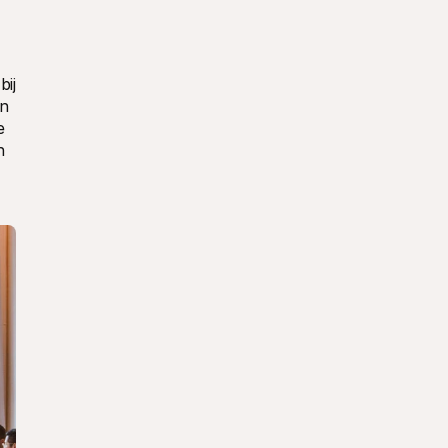
“We zijn vereerd om een van Mollie's Platinum Partners te zijn,” zegt Daniel Close, VP partner ecosysteem bij 
n 
 
 