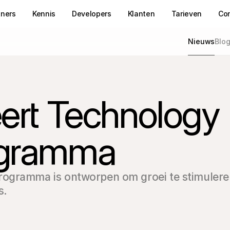
tners
Kennis
Developers
Klanten
Tarieven
Co
Nieuws
Blo
eert Technology 
ogramma
rogramma is ontworpen om groei te stimulere
s.