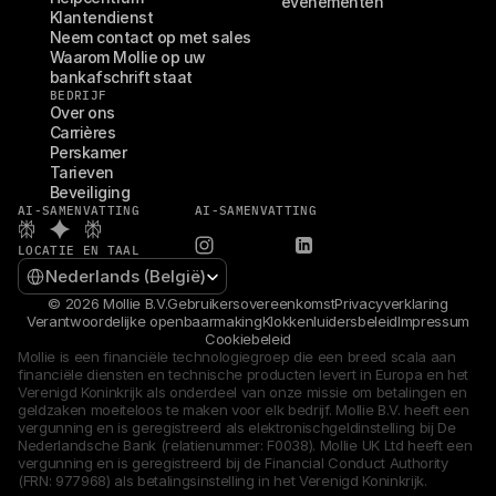
evenementen
Voor consumenten
Klantendienst
Waarom zie je Mollie op je bankafschrift?
Neem contact op met sales
Voor Mollie-klanten
Waarom Mollie op uw 
Neem contact op met Customer Support
bankafschrift staat
Contact met sales
BEDRIJF
Over ons
Ontdek hoe we jouw bedrijf kunnen helpen
Carrières
Perskamer
Tarieven
Beveiliging
AI-SAMENVATTING
AI-SAMENVATTING
LOCATIE EN TAAL
Select Language
Nederlands (België)
© 2026 Mollie B.V.
Gebruikersovereenkomst
Privacyverklaring
Verantwoordelijke openbaarmaking
Klokkenluidersbeleid
Impressum
Cookiebeleid
Mollie is een financiële technologiegroep die een breed scala aan 
financiële diensten en technische producten levert in Europa en het 
Verenigd Koninkrijk als onderdeel van onze missie om betalingen en 
geldzaken moeiteloos te maken voor elk bedrijf. Mollie B.V. heeft een 
vergunning en is geregistreerd als elektronischgeldinstelling bij De 
Nederlandsche Bank (relatienummer: F0038). Mollie UK Ltd heeft een 
vergunning en is geregistreerd bij de Financial Conduct Authority 
(FRN: 977968) als betalingsinstelling in het Verenigd Koninkrijk.