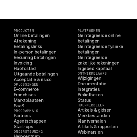
PRODUCTEN
PLATFORMEN
Online betalingen
Geïntegreerde online 
Afrekening
betalingen
Technische documentatie
Mollie 
Betalingslinks
Geïntegreerde fysieke 
Portaal voor developers
Docu
In-person betalingen
betalingen
Ontdek documentatie en updates voor developers
Verken
Recurring betalingen
Geïntegreerde 
Libraries
Statu
Invoicing
zakelijke rekeningen
Integreer Mollie met kant-en-klare pakketten
Check 
Hoofdstad
Ingebed kapitaal
Discord community
Chan
Uitgaande betalingen
ONTWIKKELAARS
Word lid van onze developer community
Blij o
Wijzigingen
Acceptatie & risico
Over Mollie
Mollie
Documentatie
Prijzen
Inzic
OPLOSSINGEN
E-commerce
Integraties
Bekijk onze tarieven
Ontdek
Franchises
Bibliotheken
voorui
Over ons
Succ
Marktplaatsen
Status
Maak kennis met ons verhaal en 
onze waarden
SaaS
HULPMIDDELEN
Ontdek
Artikels & gidsen
onder
Nieuws
PROGRAMMA'S
Gids
Partners
Merkbestanden
Het laatste nieuws over Mollie
Agentschappen
Klantverhalen
Downl
Vacatures
Start-ups
Artikels & rapporten
Kom werken bij Mollie. Ontdek de 
vacatures!
ONDERSTEUNING
Webinars en 
Helpcentrum
Contact