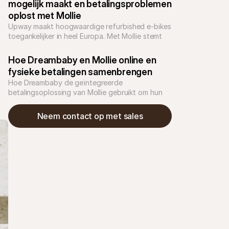
mogelijk maakt en betalingsproblemen 
oplost met Mollie
Upway maakt hoogwaardige refurbished e-bikes 
toegankelijker in heel Europa. Met Mollie stemt 
het merk de checkout af op lokale 
betaalvoorkeuren, bouwt het vertrouwen op en 
Hoe Dreambaby en Mollie online en 
versnelt het verdere groei.
fysieke betalingen samenbrengen
Hoe Dreambaby de geïntegreerde 
betalingsoplossing van Mollie gebruikt om hun 
webshop en fysieke winkels met elkaar te 
verbinden
Neem contact op met sales