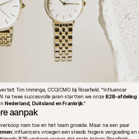
ertelt Tim Imminga, CCO/CMO bij Rosefield. “Influencer 
l na twee succesvolle jaren startten we onze 
B2B-afdeling
n 
Nederland, Duitsland en Frankrijk
.”
ere aanpak
e verkoop nam toe en het team groeide. Maar na een paar 
lemen
: influencers vroegen een steeds hogere vergoeding en d
tijgende B2B-verkoop ervoor dat grote ketens Rosefield-