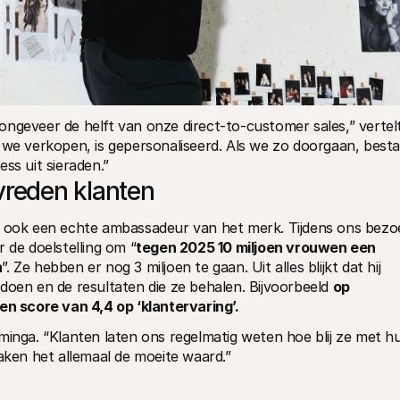
ngeveer de helft van onze direct-to-customer sales,” vertelt
 we verkopen, is gepersonaliseerd. Als we zo doorgaan, besta
ss uit sieraden.”
vreden klanten
a ook een echte ambassadeur van het merk. Tijdens ons bezoe
 de doelstelling om “
tegen 2025 10 miljoen vrouwen een 
n
”. Ze hebben er nog 3 miljoen te gaan. Uit alles blijkt dat hij 
doen en de resultaten die ze behalen. Bijvoorbeeld 
op 
en score van 4,4 op ‘klantervaring’.
minga. “Klanten laten ons regelmatig weten hoe blij ze met hu
maken het allemaal de moeite waard.”