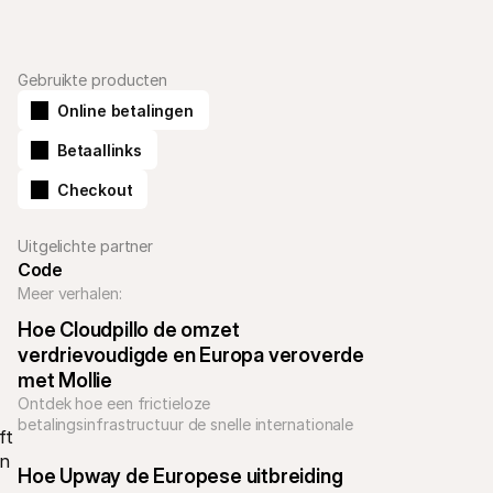
Gebruikte producten
Online betalingen
 
Betaallinks
Checkout
Uitgelichte partner
Code
Meer verhalen:
Hoe Cloudpillo de omzet 
verdrievoudigde en Europa veroverde 
met Mollie
Ontdek hoe een frictieloze 
betalingsinfrastructuur de snelle internationale 
t 
groei van Cloudpillo heeft gestimuleerd.
n 
Hoe Upway de Europese uitbreiding 