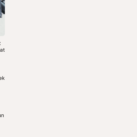
 
at 
k 
n 