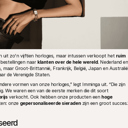
n uit zo'n vijftien horloges, maar intussen verkoopt het 
ruim 
 bestellingen naar 
klanten over de hele wereld
. Nederland en
 maar Groot-Brittannië, Frankrijk, België, Japan en Australië 
 naar de Verenigde Staten.
ndere vormen van onze horloges,” legt Imminga uit. “Die zijn 
namelijk niet rond, maar vierkant of achthoekig. We waren een van de eerste merken die dit soort 
rijs
 verkocht. Ook hebben onze producten een 
hoge 
ten: onze 
gepersonaliseerde sieraden
 zijn een groot succes.
seerd