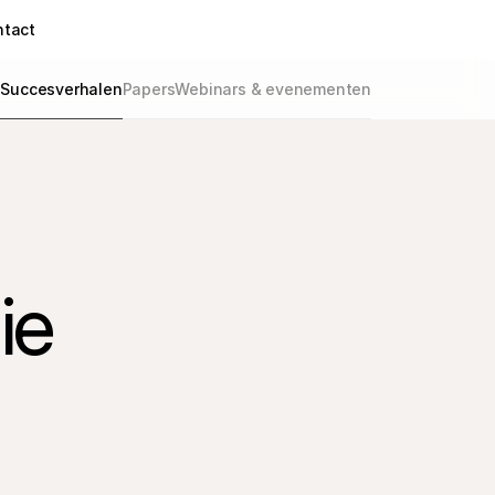
ntact
g
Succesverhalen
Papers
Webinars & evenementen
ie