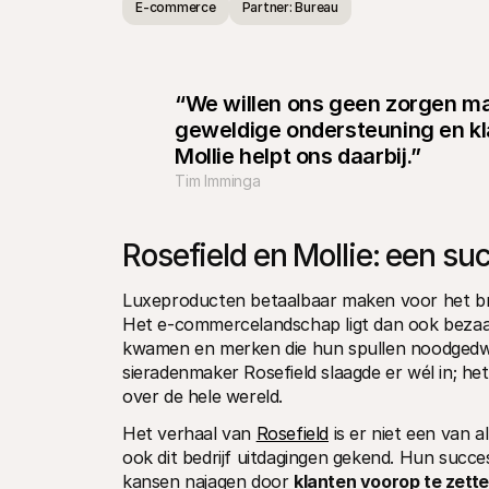
E-commerce
Partner: Bureau
“We willen ons geen zorgen mak
geweldige ondersteuning en kla
Mollie helpt ons daarbij.”
Tim Imminga
Rosefield en Mollie: een su
Luxeproducten betaalbaar maken voor het bred
Het e-commercelandschap ligt dan ook bezaaid
kwamen en merken die hun spullen noodgedwo
sieradenmaker Rosefield slaagde er wél in; het
over de hele wereld.
Het verhaal van 
Rosefield
 is er niet een van 
ook dit bedrijf uitdagingen gekend. Hun succes
kansen najagen door 
klanten voorop te zette