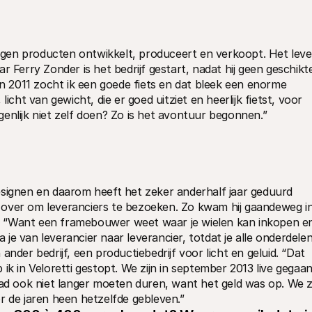
 eigen producten ontwikkelt, produceert en verkoopt. Het lever
r Ferry Zonder is het bedrijf gestart, nadat hij geen geschikte
In 2011 zocht ik een goede fiets en dat bleek een enorme 
icht van gewicht, die er goed uitziet en heerlijk fietst, voor 
enlijk niet zelf doen? Zo is het avontuur begonnen.”
esignen en daarom heeft het zeker anderhalf jaar geduurd 
ld over om leveranciers te bezoeken. Zo kwam hij gaandeweg in
ad. “Want een framebouwer weet waar je wielen kan inkopen en
e van leverancier naar leverancier, totdat je alle onderdelen
nder bedrijf, een productiebedrijf voor licht en geluid. “Dat 
ik in Veloretti gestopt. We zijn in september 2013 live gegaan.
had ook niet langer moeten duren, want het geld was op. We zi
r de jaren heen hetzelfde gebleven.”