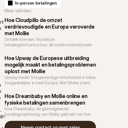
In-person betalingen
Meer verhalen:
Hoe Cloudpillo de omzet 
t 
verdrievoudigde en Europa veroverde 
 
met Mollie
Ontdek hoe een frictieloze 
betalingsinfrastructuur de snelle internationale 
groei van Cloudpillo heeft gestimuleerd.
Hoe Upway de Europese uitbreiding 
mogelijk maakt en betalingsproblemen 
oplost met Mollie
Upway maakt hoogwaardige refurbished e-bikes 
toegankelijker in heel Europa. Met Mollie stemt 
 
het merk de checkout af op lokale 
 
betaalvoorkeuren, bouwt het vertrouwen op en 
Hoe Dreambaby en Mollie online en 
 
versnelt het verdere groei.
fysieke betalingen samenbrengen
Hoe Dreambaby de geïntegreerde 
 
betalingsoplossing van Mollie gebruikt om hun 
jn 
webshop en fysieke winkels met elkaar te 
verbinden
Neem contact op met sales