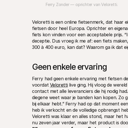
Ferry Zonder — oprichter van Veloretti.
Veloretti is een online fietsenmerk, dat haar
fietsen door heel Europa. Oprichter en eigenaa
fiets kon vinden voor een acceptabele prijs. “
deceptie. Dus vroeg ik me af: een fiets maken, l
300 à 400 euro, kan dat? Waarom ga ik dat eig
Geen enkele ervaring
Ferry had geen enkele ervaring met fietsen d
voordat 
Veloretti
 live ging. Hij vloog de were
contact met alle leveranciers die hij nodig h
diegene weet waar je banden kan kopen. Zo ga j
bij elkaar hebt.” Ferry had op dat moment een a
heb ik verkocht en de volledige opbrengst heb 
Veloretti was klaar en alles stond, maar het 
nu zeven jaar verder, maar het product is doo