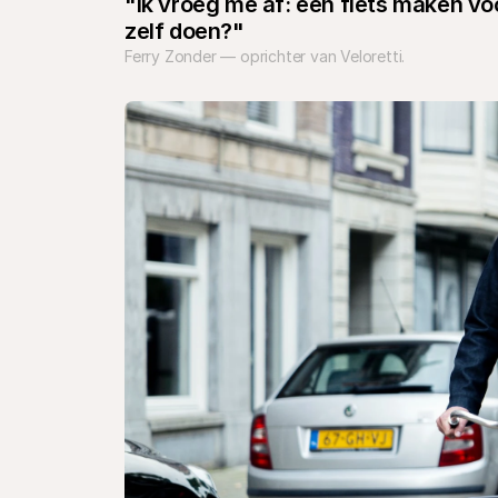
"Ik vroeg me af: een fiets maken vo
zelf doen?"
Ferry Zonder — oprichter van Veloretti.