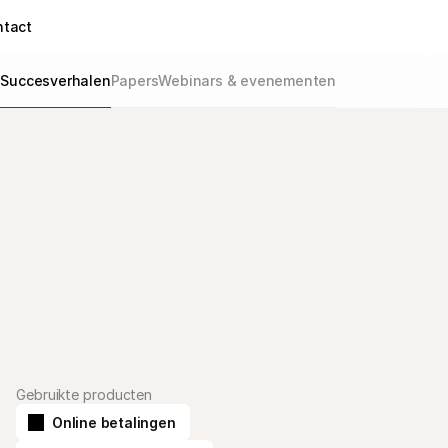
ntact
g
Succesverhalen
Papers
Webinars & evenementen
Gebruikte producten
Online betalingen