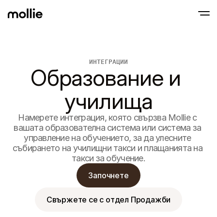
Приемайте плащания
ИНТЕГРАЦИИ
Онлайн плащания
Tap to Pay на iPhone
Образование и 
Научете повече
Приемайте и управля
Приемайте безконтактни плащания напра
онлайн плащания
Плащания на мяс
училища
Приемайте плащания
терминали и устрой
Чекаут
Намерете интеграция, която свързва Mollie с 
Предлагайте чекаут,
вашата образователна система или система за 
оптимизиран за кон
управление на обучението, за да улесните 
Повтарящи се пл
Събиране на периоди
събирането на училищни такси и плащанията на 
абонаментни плаща
такси за обучение.
Приемане и риск
Предотвратете изма
Започнете
оптимизирайте кон
Партньори
За агенции
За Sa
Свържете се с отдел Продажби
Научете повече за нашата партньорска програма за 
Разгл
агенции
елект