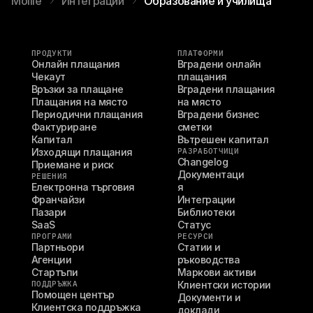
Mollie
Интеграции
Образование и училища
ПРОДУКТИ
ПЛАТФОРМИ
Онлайн плащания
Вградени онлайн 
Чекаут
плащания
Връзки за плащане
Вградени плащания 
Плащания на място
на място
Периодични плащания
Вградени бизнес 
Фактуриране
сметки
Капитал
Вътрешен капитал
Изходящи плащания
РАЗРАБОТЧИЦИ
Changelog
Приемане и риск
Документаци
РЕШЕНИЯ
Електронна търговия
я
Франчайзи
Интеграции
Пазари
Библиотеки
SaaS
Статус
ПРОГРАМИ
РЕСУРСИ
Партньори
Статии и 
Агенции
ръководства
Стартъпи
Маркови активи
ПОДДРЪЖКА
Клиентски истории
Помощен център
Документи и 
Клиентска поддръжка
доклади