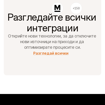
Контакт
За купувачи
+150
Разберете защо Mollie е на вашето банково извлечение
Разгледайте всички 
За клиентите на Mollie
Свържете се с нашия екип по клиентска поддръжка
Свържете се с отдел продажби
интеграции
Открийте как можем да помогнем на вашия бизнес
Открийте нови технологии, за да отключите 
нови източници на приходи и да 
оптимизирате процесите си.
Разгледай всички