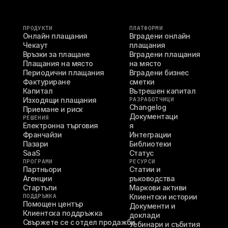
ПРОДУКТИ
ПЛАТФОРМИ
Онлайн плащания
Вградени онлайн 
Чекаут
плащания
Връзки за плащане
Вградени плащания 
Плащания на място
на място
Периодични плащания
Вградени бизнес 
Фактуриране
сметки
Капитал
Вътрешен капитал
Изходящи плащания
РАЗРАБОТЧИЦИ
Changelog
Приемане и риск
Документаци
РЕШЕНИЯ
Електронна търговия
я
Франчайзи
Интеграции
Пазари
Библиотеки
SaaS
Статус
ПРОГРАМИ
РЕСУРСИ
Партньори
Статии и 
Агенции
ръководства
Стартъпи
Маркови активи
ПОДДРЪЖКА
Клиентски истории
Помощен център
Документи и 
Клиентска поддръжка
доклади
Свържете се с отдел продажби
Уебинари и събития