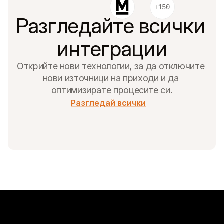
Контакт
+150
За купувачи
Разгледайте всички 
Разберете защо Mollie е на вашето банково извлечение
За клиентите на Mollie
Свържете се с нашия екип по клиентска поддръжка
интеграции
Свържете се с отдел продажби
Открийте как можем да помогнем на вашия бизнес
Открийте нови технологии, за да отключите 
нови източници на приходи и да 
оптимизирате процесите си.
Разгледай всички