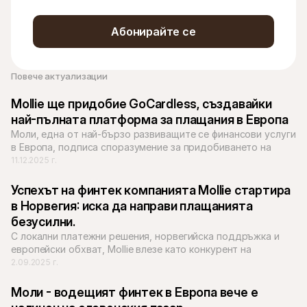
Абонирайте се
Повече актуализации 
Mollie ще придобие GoCardless, създавайки 
най-пълната платформа за плащания в Европа
Моли, една от най-бързо развиващите се финансови услуги 
в Европа, подписа споразумение за придобиването на 
компанията за банкови плащания GoCardless.
11.12.2025 г.
Успехът на финтек компанията Mollie стартира 
в Норвегия: иска да направи плащанията 
безусилни.
С локални платежни решения, норвегийска поддръжка и 
европейски обхват, Mollie влезе като конкурент на 
утвърдените играчи като Nets.
2.09.2025 г.
Моли - водещият финтек в Европа вече е 