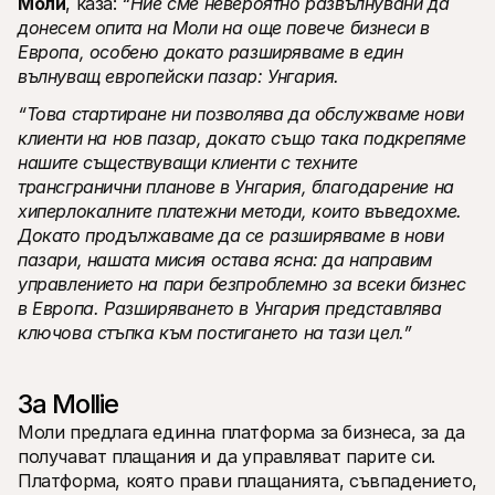
Моли
, каза: 
“Ние сме невероятно развълнувани да 
донесем опита на Моли на още повече бизнеси в 
Европа, особено докато разширяваме в един 
вълнуващ европейски пазар: Унгария.
“Това стартиране ни позволява да обслужваме нови 
клиенти на нов пазар, докато също така подкрепяме 
нашите съществуващи клиенти с техните 
трансгранични планове в Унгария, благодарение на 
хиперлокалните платежни методи, които въведохме. 
Докато продължаваме да се разширяваме в нови 
пазари, нашата мисия остава ясна: да направим 
управлението на пари безпроблемно за всеки бизнес 
в Европа. Разширяването в Унгария представлява 
ключова стъпка към постигането на тази цел.”
За Mollie
Моли предлага единна платформа за бизнеса, за да 
получават плащания и да управляват парите си. 
Платформа, която прави плащанията, съвпадението, 