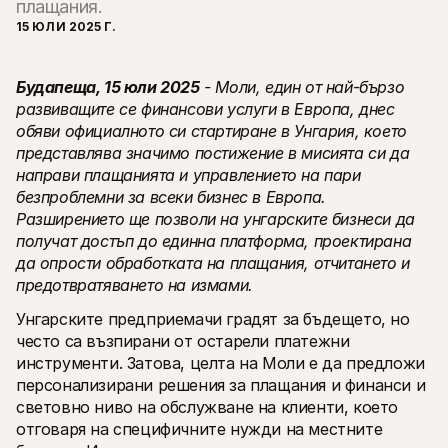
плащания.
15 ЮЛИ 2025 Г.
Будапеща, 15 юли 2025
 - Моли, един от най-бързо 
развиващите се финансови услуги в Европа, днес 
обяви официалното си стартиране в Унгария, което 
Технически ресурси
Mollie 
Портал за разработчици
Доку
представлява значимо постижение в мисията си да 
Открийте ресурси за разработчици и актуализации
Разгл
направи плащанията и управлението на пари 
Библиотеки
Стат
безпроблемни за всеки бизнес в Европа. 
Интегрирайте Mollie с готови библиотеки
Прове
Разширението ще позволи на унгарските бизнеси да 
Discord общност
Chan
Присъединете се към нашата общност за разработчици
Запоз
получат достъп до единна платформа, проектирана 
За Mollie
Съдърж
да опрости обработката на плащания, отчитането и 
Цени
Стат
предотвратяването на измами.
Вижте нашите цени
Откри
може 
За нас
Унгарските предприемачи градят за бъдещето, но 
бизне
Научете повече за нашата 
Исто
история и ценности
често са възпирани от остарели платежни 
Вижте
Новини
инструменти. Затова, целта на Моли е да предложи 
клиен
Прочетете последните новини от 
персонализирани решения за плащания и финанси и 
Харт
Mollie
Изтег
Кариери
световно ниво на обслужване на клиенти, което 
Елате да работите при нас – 
отговаря на специфичните нужди на местните 
наемаме!