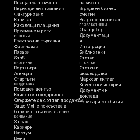
Плащания на място
на място
Периодични плащания
Вградени бизнес 
Фактуриране
сметки
Капитал
Вътрешен капитал
Изходящи плащания
РАЗРАБОТЧИЦИ
Changelog
Приемане и риск
Документаци
РЕШЕНИЯ
Електронна търговия
я
Франчайзи
Интеграции
Пазари
Библиотеки
SaaS
Статус
ПРОГРАМИ
РЕСУРСИ
Партньори
Статии и 
Агенции
ръководства
Стартъпи
Маркови активи
ПОДДРЪЖКА
Клиентски истории
Помощен център
Документи и 
Клиентска поддръжка
доклади
Свържете се с отдел продажби
Уебинари и събития
Защо Mollie присъства в 
банковото ви извлечение
КОМПАНИЯ
За нас
Кариери
Нюзрум
Цени