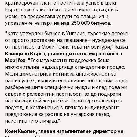
краткосрочен план, е постигнала успех в цяла 
Европа чрез клиентско ориентиран подход и в 
момента предоставя услуги по плащания и 
управление на пари на над 250,000 бизнеса.
"Като утвърден бизнес в Унгария, търсехме повече 
от просто доставчик на плащания – нуждаехме се 
от партньор, а Моли точно това ни осигури,” казва 
Крисциан Върга, ръководител на маркетинга в 
Mobilfox
. "Тяхната местна поддръжка беше 
изключителна, надхвърляща стандартния процес. 
Моли демонстрира истинска ангажираност за 
нашия успех, включително лични посещения, за да 
разбере нашите специфични нужди и след това ни 
свърза с релевантни партньори, за да подкрепи 
нашия европейски растеж. Този персонализиран 
подход, в комбинация с тяхното индивидуално 
предложение за растеж на унгарския пазар, 
наистина ги отличава."
Коен Кьопен, главен изпълнителен директор на 