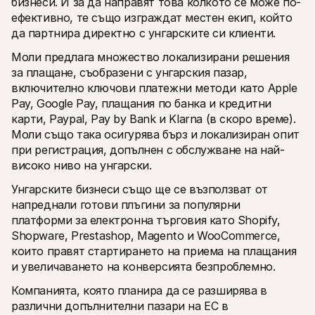
бизнеси. И за да направят това колкото се може по-
Контакт
За купувачи
ефективно, те също изграждат местен екип, който 
Разберете защо Mollie е на вашето банково извлечение
да партнира директно с унгарските си клиенти.
За клиентите на Mollie
Свържете се с нашия екип по клиентска поддръжка
Моли предлага множество локализирани решения 
Свържете се с отдел продажби
за плащане, съобразени с унгарския пазар, 
Открийте как можем да помогнем на вашия бизнес
включително ключови платежни методи като Apple 
Pay, Google Pay, плащания по банка и кредитни 
карти, Paypal, Pay by Bank и Klarna (в скоро време). 
Моли също така осигурява бърз и локализиран опит 
при регистрация, допълнен с обслужване на най-
високо ниво на унгарски.
Унгарските бизнеси също ще се възползват от 
напреднали готови плъгини за популярни 
платформи за електронна търговия като Shopify, 
Shopware, Prestashop, Magento и WooCommerce, 
които правят стартирането на приема на плащания 
и увеличаването на конверсията безпроблемно. 
Компанията, която планира да се разширява в 
различни допълнителни пазари на ЕС в 