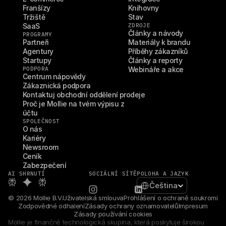
Franšízy
Knihovny
Tržiště
Stav
SaaS
ZDROJE
Články a návody
PROGRAMY
Partneři
Materiály k brandu
Agentury
Příběhy zákazníků
Startupy
Články a reporty
PODPORA
Webináře a akce
Centrum nápovědy
Zákaznická podpora
Kontaktuj obchodní oddělení prodeje
Proč je Mollie na tvém výpisu z 
účtu
SPOLEČNOST
O nás
Kariéry
Newsroom
Ceník
Zabezpečení
AI SHRNUTÍ
SOCIÁLNÍ SÍTĚ
POLOHA A JAZYK
Select Language
Čeština
© 2026 Mollie B.V.
Uživatelská smlouva
Prohlášení o ochraně soukromí
Zodpovědné odhalení
Zásady ochrany oznamovatelů
Impresum
Zásady používání cookies
Mollie je finančně technologická skupina, která poskytuje širokou 