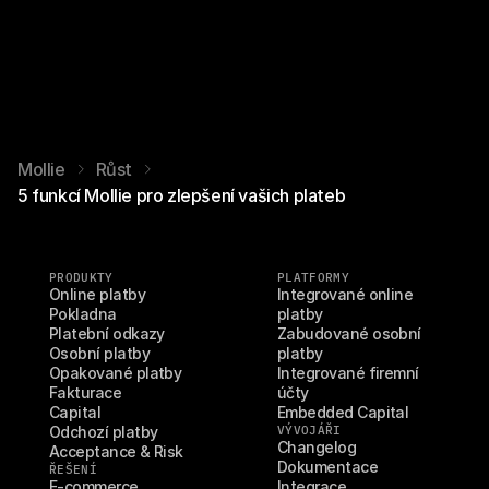
Mollie
Růst
5 funkcí Mollie pro zlepšení vašich plateb
PRODUKTY
PLATFORMY
Online platby
Integrované online 
Pokladna
platby
Platební odkazy
Zabudované osobní 
Osobní platby
platby
Opakované platby
Integrované firemní 
Fakturace
účty
Capital
Embedded Capital
Odchozí platby
VÝVOJÁŘI
Changelog
Acceptance & Risk
Dokumentace
ŘEŠENÍ
E-commerce
Integrace