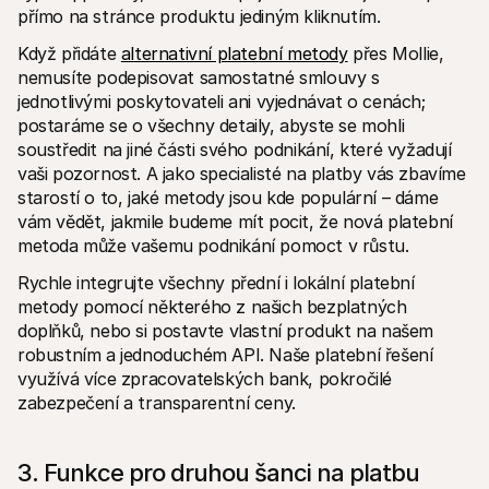
přímo na stránce produktu jediným kliknutím.
Když přidáte 
alternativní platební metody
 přes Mollie, 
nemusíte podepisovat samostatné smlouvy s 
jednotlivými poskytovateli ani vyjednávat o cenách; 
postaráme se o všechny detaily, abyste se mohli 
soustředit na jiné části svého podnikání, které vyžadují 
vaši pozornost. A jako specialisté na platby vás zbavíme 
starostí o to, jaké metody jsou kde populární – dáme 
vám vědět, jakmile budeme mít pocit, že nová platební 
metoda může vašemu podnikání pomoct v růstu.
Rychle integrujte všechny přední i lokální platební 
metody pomocí některého z našich bezplatných 
doplňků, nebo si postavte vlastní produkt na našem 
robustním a jednoduchém API. Naše platební řešení 
využívá více zpracovatelských bank, pokročilé 
zabezpečení a transparentní ceny.
3. Funkce pro druhou šanci na platbu