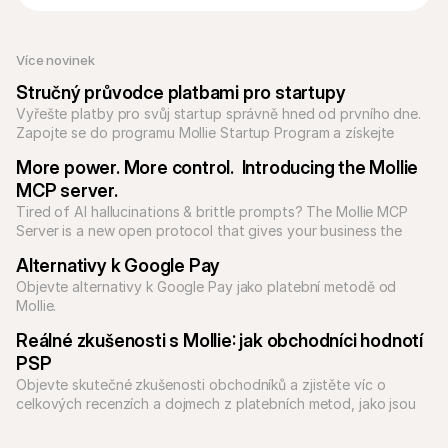
Více novinek
Stručný průvodce platbami pro startupy
Vyřešte platby pro svůj startup správně hned od prvního dne. 
Zapojte se do programu Mollie Startup Program a získejte 
přístup k platebním řešením pro jakýkoli typ podnikání.
More power. More control.  Introducing the Mollie 
MCP server.
Tired of AI hallucinations & brittle prompts? The Mollie MCP 
Server is a new open protocol that gives your business the 
tools to build reliable, predictable AI applications.

Alternativy k Google Pay
Objevte alternativy k Google Pay jako platební metodě od 
Mollie.
Reálné zkušenosti s Mollie: jak obchodníci hodnotí 
PSP
Objevte skutečné zkušenosti obchodníků a zjistěte víc o 
celkových recenzích a dojmech z platebních metod, jako jsou 
PayPal a Klarna, přes Mollie.