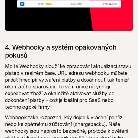
4. Webhooky a systém opakovaných 
pokusů
Mollie Webhooky slouží ke zpracování aktualizací stavu 
plateb v reálném čase. URL adresu webhooku můžete 
přidat hned při vytváření platby a dosáhnout tak téměř 
okamžitého spárování. To vám umožní rychleji 
expedovat zboží a okamžitě aktivovat služby po 
dokončení platby – což je ideální pro SaaS nebo 
technologické firmy.
Webhook také rozpozná, kdy dojde k vrácení peněz 
nebo ke zpětnému zúčtování (chargebacku). Naše 
webhooky jsou naprosto bezpečné, protože k ověření 
platby získáváte pouze unikátní ID, které slouží jako 