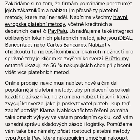
Zakládáme si na tom, že firmám pomáháme porozumět 
jejich zákazníkům a nabízet jim přesně ty platební 
metody, které mají nejraději. Nabízíme všechny 
hlavní 
evropské platební metody
, včetně kreditních a 
debetních karet či 
PayPalu
. Usnadňujeme také integraci 
oblíbených lokálních platebních metod, jako jsou 
iDEAL
, 
Bancontact
 nebo 
Cartes Bancaires
. Nabízet v 
checkoutu tu nejlepší kombinaci lokálních možností pro 
správné trhy je klíčem ke zvýšení konverzí. 
Průzkumy
ostatně ukazují, že 56 % nakupujících chce při placení 
vidět více platebních metod.
Online prodejci navíc musí nabízet nové a čím dál 
populárnější platební metody, aby při placení uspokojili 
každého zákazníka. To znamená nabízet řešení, která 
zvyšují konverze, jako je poskytovatel plateb „kup teď, 
zaplať později“ Klarna. Nabídka těchto řešení pomáhá 
také omezit výkyvy ve vašem prodejním cyklu, což vám 
usnadní správu skladových zásob i logistiky. Pomůžeme 
vám také bez námahy přidat rostoucí platební metody 
typu Apple Pay, které nakupujícím umožňují nakoupit 