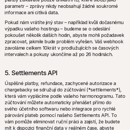
parametr – zprávy nikdy neobsahují žádné soukromé 
informace ani citlivá data.
Pokud nám vrátíte jiný stav – například kvůli dočasnému 
výpadku vašeho hostingu – budeme se o odeslání 
pokoušet několik dalších hodin, abyste mohli požadavek 
zpracovat, jakmile bude problém vyřešen. Váš webhook 
zavoláme celkem 10krát v prodlužujících se časových 
intervalech a pokusy ukončíme až po 26 hodinách.
5. Settlements API
Úspěšné platby, refundace, zachycené autorizace a 
chargebacky se sdružují do zúčtování (*settlements*), 
která vám vyplácíme podle vašeho harmonogramu. Tato 
zúčtování můžete automaticky přenášet přímo do 
svého účetního softwaru nebo integrace pro rychlé 
párování plateb pomocí našeho Settlements API. To 
vám pomůže eliminovat ruční práci a zajistí, že budete 
mít k dispozici finanční data v reálném čase, abyste 