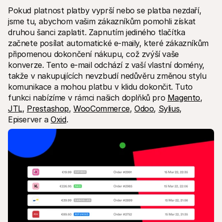
Pokud platnost platby vyprší nebo se platba nezdaří, 
jsme tu, abychom vašim zákazníkům pomohli získat 
druhou šanci zaplatit. Zapnutím jediného tlačítka 
začnete posílat automatické e-maily, které zákazníkům 
připomenou dokončení nákupu, což zvýší vaše 
konverze. Tento e-mail odchází z vaší vlastní domény, 
takže v nakupujících nevzbudí nedůvěru změnou stylu 
komunikace a mohou platbu v klidu dokončit. Tuto 
funkci nabízíme v rámci našich doplňků pro 
Magento
, 
JTL
, 
Prestashop
, 
WooCommerce
, 
Odoo
, 
Sylius
, 
Episerver a 
Oxid
.