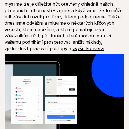
Kontakt
myslíme, že je důležité být otevřený ohledně našich 
Pro nakupující
platebních odborností – zejména když víme, že to může 
Zjistěte, proč se Mollie objevila na vašem bankovním výpisu
mít zásadní rozdíl pro firmy, které podporujeme. Takže 
Pro zákazníky Mollie
Obraťte se na náš tým zákaznické podpory
dnes jsme odvážní a mluvíme o některých klíčových 
Kontaktujte obchodní tým
věcech, které nabízíme, a které pomáhají našim 
Zjistěte, jak můžeme pomoci vašemu podnikání
zákazníkům růst; pět funkcí, které mohou pomoci 
vašemu podnikání prosperovat, snížit náklady, 
zjednodušit pracovní postupy a 
zvýšit konverzi
.