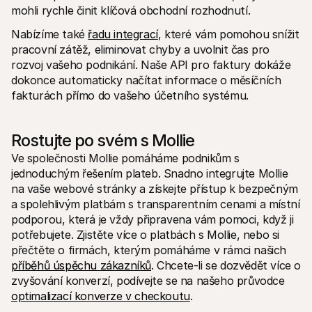
mohli rychle činit klíčová obchodní rozhodnutí.
Nabízíme také 
řadu integrací
, které vám pomohou snížit 
pracovní zátěž, eliminovat chyby a uvolnit čas pro 
rozvoj vašeho podnikání. Naše API pro faktury dokáže 
dokonce automaticky načítat informace o měsíčních 
fakturách přímo do vašeho účetního systému.
Rostujte po svém s Mollie
Ve společnosti Mollie pomáháme podnikům s 
jednoduchým řešením plateb. Snadno integrujte Mollie 
na vaše webové stránky a získejte přístup k bezpečným 
a spolehlivým platbám s transparentním cenami a místní 
podporou, která je vždy připravena vám pomoci, když ji 
potřebujete. Zjistěte více o platbách s Mollie, nebo si 
přečtěte o firmách, kterým pomáháme v rámci našich 
příběhů úspěchu zákazníků
. Chcete-li se dozvědět více o 
zvyšování konverzí, podívejte se na našeho průvodce 
optimalizací konverze v checkoutu
.