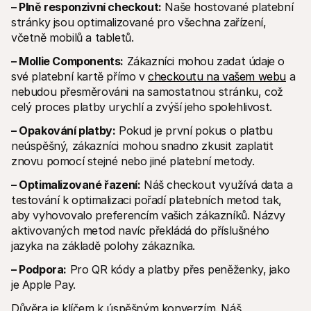
– Plně responzivní checkout:
 Naše hostované platební 
stránky jsou optimalizované pro všechna zařízení, 
včetně mobilů a tabletů.
– Mollie Components:
 Zákazníci mohou zadat údaje o 
své platební kartě přímo v 
checkoutu na vašem webu
 a 
nebudou přesměrováni na samostatnou stránku, což 
celý proces platby urychlí a zvýší jeho spolehlivost.
– Opakování platby:
 Pokud je první pokus o platbu 
neúspěšný, zákazníci mohou snadno zkusit zaplatit 
znovu pomocí stejné nebo jiné platební metody.
– Optimalizované řazení:
 Náš checkout využívá data a 
testování k optimalizaci pořadí platebních metod tak, 
aby vyhovovalo preferencím vašich zákazníků. Názvy 
aktivovaných metod navíc překládá do příslušného 
jazyka na základě polohy zákazníka.
– Podpora:
 Pro QR kódy a platby přes peněženky, jako 
je Apple Pay.
Důvěra je klíčem k úspěšným konverzím. Náš 