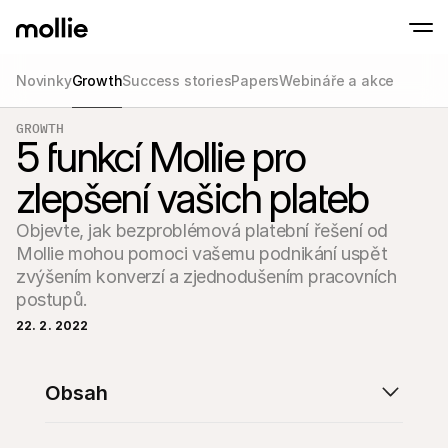
Novinky
Growth
Success stories
Papers
Webináře a akce
Přijímejte platby
GROWTH
Online platby
5 funkcí Mollie pro
Tap to Pay na iPhonu
Zjistit více
Přijímejte a spravujte 
Přijímejte bezkontaktní platby přímo na svém
Osobní platby
zlepšení vašich plateb
Přijímejte platby pomo
a zařízení
Pokladna
Objevte, jak bezproblémová platební řešení od 
Nabídněte online pokl
Mollie mohou pomoci vašemu podnikání uspět 
optimalizovanou pro 
zvýšením konverzí a zjednodušením pracovních 
Opakované platby
Sbírejte opakované a 
postupů.
platby
Acceptance & Risk
22. 2. 2022
Zabraňte podvodům a
optimalizujte konverz
Partneři
Obsah
Pro 
Pro agentury
Prozko
Zjistěte více o našem partnerském programu pro agentury
comm