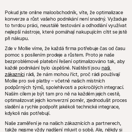
Pokud jste online maloobchodník, víte, že optimalizace 
konverze a růst vašeho podnikání není snadný. Vyžaduje 
to tvrdou práci, neustálé testování a odhodlání využívat 
nejlepší nástroje, které pomáhají nakupujícím cítit se jistě 
při nákupu.
Technické zdroje
Mollie 
Portál pro vývojáře
Doku
Zde v Mollie víme, že každá firma potřebuje čas od času 
Objevte vývojářské zdroje a update
Prozko
pomoc s posílením prodeje a růstem. Proto je naše 
Knihovny
Stav
Integrujte Mollie pomocí připravených knihoven
Zkontr
bezproblémové platební řešení optimalizováno tak, aby 
Komunita na Discordu
Chan
každé podnikání bylo úspěšné. Naštěstí jsou 
naši 
Připojte se k naší komunitě vývojářů
Přečti
zákazníci
 rádi, že nám mohou říct, proč rádi používají 
O Mollie
Obsah 
Ceník
Článk
Mollie pro své platby – včetně našich místních 
Podívejte se na naše ceny
Objevt
podpůrných týmů, spolehlivosti a pokročilých integrací. 
vašem
O nás
Naším cílem je být tam pro ně na každém jejich cestě, 
Příbě
Zjistěte více o našem příběhu a 
hodnotách
Podíve
optimalizovat jejich konverzní poměr, zjednodušit proces 
zákaz
Novinky
sladění a rychle podpořit jakékoli technické integrace, 
Doku
Přečtěte si nejnovější zprávy od 
kdykoli nás potřebují.
Mollie
Stáhn
Kariéra
Naše zaměření je na našich zákaznících a partnerech, 
Přidejte se k nám - hledáme nové 
kolegy!
takže nejsme vždy nadšení mluvit o sobě. Ale, někdy si 