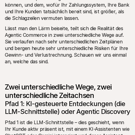
Für Endkunden
können, und dem, wofür Ihr Zahlungssystem, Ihre Bank 
Warum steht Mollie auf Ihrem Kontoauszug?
und Ihre Kunden tatsächlich bereit sind, ist größer, als 
Für Mollie-Händler
die Schlagzeilen vermuten lassen.
Kontaktieren Sie unseren Händler-Support
Sales-Team kontaktieren
Lässt man den Lärm beiseite, teilt sich die Realität des 
Erfahren Sie, wie wir Ihrem Unternehmen helfen können
Agentic Commerce in zwei unterschiedliche Wege auf. 
Sie verlaufen nach sehr unterschiedlichen Zeitplänen 
und bergen heute sehr unterschiedliche Risiken für Ihre 
Gewinn- und Verlustrechnung. Schauen wir uns einmal 
an, welche das sind.
Zwei unterschiedliche Wege, zwei 
unterschiedliche Zeitachsen
Pfad 1: KI-gesteuerte Entdeckungen (die 
LLM-Schnittstelle) oder Agentic Discovery
Pfad 1 ist die LLM-Schnittstelle – dies geschieht, wenn 
Ihr Kunde aktiv präsent ist, mit einem KI-Assistenten wie 