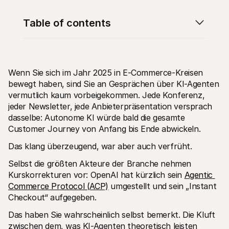
Table of contents
Wenn Sie sich im Jahr 2025 in E-Commerce-Kreisen 
Technische Ressourcen
Mollie
Developer-Portal
Doku
bewegt haben, sind Sie an Gesprächen über KI-Agenten 
Entdecken Sie unsere Ressourcen und Updates für 
Erfahr
vermutlich kaum vorbeigekommen. Jede Konferenz, 
Developer
unser
jeder Newsletter, jede Anbieterpräsentation versprach 
Bibliotheken
Statu
Integrieren Sie Mollie mit unseren Plug-and-Play-Paketen
Überp
dasselbe: Autonome KI würde bald die gesamte 
Discord community
Chan
Customer Journey von Anfang bis Ende abwickeln.
Werden Sie Teil der Entwickler-Community
Lesen 
Über Mollie
Conte
Das klang überzeugend, war aber auch verfrüht.
Preise
Artike
Sehen Sie sich unsere Preise an
Entdec
Selbst die größten Akteure der Branche nehmen 
für Ih
Über uns
Kurskorrekturen vor: OpenAI hat kürzlich sein 
Agentic 
Erfol
Unsere Story und Werte
Erfahr
News
Commerce Protocol (ACP)
 umgestellt und sein „Instant 
Erfolg
Lesen Sie aktuelle Mollie-
Checkout“ aufgegeben.
Kunde
Neuigkeiten
Pape
Karriere
Das haben Sie wahrscheinlich selbst bemerkt. Die Kluft 
Laden 
Kommen Sie zu uns - wir stellen ein!
zwischen dem, was KI-Agenten theoretisch leisten 
Kontakt