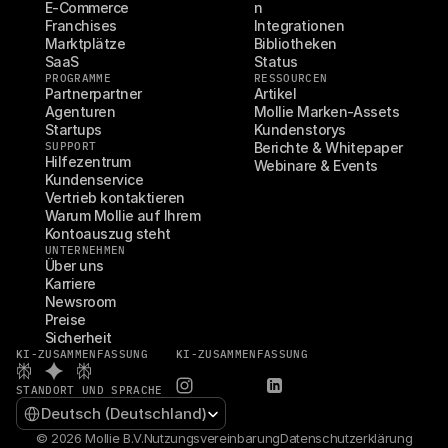
E-Commerce
n
Franchises
Integrationen
Marktplätze
Bibliotheken
SaaS
Status
PROGRAMME
RESSOURCEN
Partnerpartner
Artikel
Agenturen
Mollie Marken-Assets
Startups
Kundenstorys
SUPPORT
Berichte & Whitepaper
Hilfezentrum
Webinare & Events
Kundenservice
Vertrieb kontaktieren
Warum Mollie auf Ihrem 
Kontoauszug steht
UNTERNEHMEN
Über uns
Karriere
Newsroom
Preise
Sicherheit
KI-ZUSAMMENFASSUNG
KI-ZUSAMMENFASSUNG
STANDORT UND SPRACHE
Select Language
Deutsch (Deutschland)
© 2026 Mollie B.V.
Nutzungsvereinbarung
Datenschutzerklärung