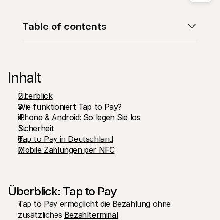
Table of contents
Technische Ressourcen
Mollie
Inhalt
Developer-Portal
Doku
Entdecken Sie unsere Ressourcen und Updates für 
Erfahr
Developer
unser
Überblick
Bibliotheken
Statu
Wie funktioniert Tap to Pay?
Integrieren Sie Mollie mit unseren Plug-and-Play-Paketen
Überp
iPhone & Android: So legen Sie los
Discord community
Chan
Sicherheit
Werden Sie Teil der Entwickler-Community
Lesen 
Über Mollie
Conte
Tap to Pay in Deutschland
Preise
Artike
Mobile Zahlungen per NFC
Sehen Sie sich unsere Preise an
Entdec
für Ih
Über uns
Erfol
Unsere Story und Werte
Erfahr
News
Erfolg
Lesen Sie aktuelle Mollie-
Überblick: Tap to Pay
Kunde
Neuigkeiten
Pape
Karriere
Tap to Pay ermöglicht die Bezahlung ohne 
Laden 
Kommen Sie zu uns - wir stellen ein!
zusätzliches 
Bezahlterminal
Kontakt