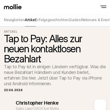
Neuigkeiten
Artikel
Erfolgsgeschichten
Guides
Webinare & Even
Zahlungen
ARTIKEL
Online-Zahlungen
Tap to Pay auf dem iPhone
Tap to Pay: Alles zur
Erfahren Sie mehr
Akzeptieren und verwa
Akzeptieren Sie kontaklose Zahlungen direk
Zahlungen
neuen kontaktlosen
POS-Zahlungen
Empfangen Sie Zahlun
Terminals und andere
Bezahlart
Mollie-Checkout
Personalisieren Sie I
für eine höhere Conv
Tap to Pay ist in einigen Ländern verfügbar. Was die 
Wiederkehrende Z
neue Bezahlart Händlern und Kunden bietet, 
Erhalten Sie wiederke
erfahren Sie hier. Jetzt über Tap to Pay via iPhone 
Abo-Zahlungen
Acceptance & Risk
und Android informieren.
Verhindern Sie Betrug
maximieren Sie die C
23.04.2024
Partner
Für 
Für Agenturen
Christopher Henke
Entde
Erfahren Sie mehr über unser Agentur-Partnerprogramm
Partn
Sales Lead DACH bei Mollie