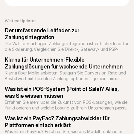
Weitere Updates 
Der umfassende Leitfaden zur 
Zahlungsintegration
Die Wahl der richtigen Zahlungsintegration ist entscheidend für 
die Skalierung. Vergleichen Sie Direkt-, Gateway- und PSP-
Integrationen, um Ihren Checkout zu optimieren und technische 
Klarna für Unternehmen: Flexible 
Schulden zu reduzieren.
Zahlungslösungen für wachsende Unternehmen
Klarna über Mollie anbieten: Steigern Sie Conversion-Rate und 
Bestellwert mit flexiblen Zahlungsoptionen – gemeinsam mit 
allen lokalen Zahlungsmethoden.
Was ist ein POS-System (Point of Sale)? Alles, 
was Sie wissen müssen
Erfahren Sie mehr über die Zukunft von POS-Lösungen, wie sie 
funktionieren und welche Lösung zu Ihrem Unternehmen passt. 
Was ist ein PayFac? Zahlungsabwickler für 
Plattformen einfach erklärt
Was ist ein PayFac? Erfahren Sie, wie das Modell funktioniert 