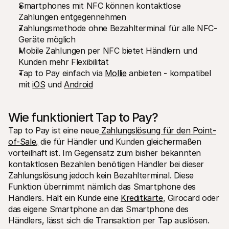
Smartphones mit NFC können kontaktlose 
Für Endkunden
Zahlungen entgegennehmen
Warum steht Mollie auf Ihrem Kontoauszug?
Für Mollie-Händler
Zahlungsmethode ohne Bezahlterminal für alle NFC-
Kontaktieren Sie unseren Händler-Support
Geräte möglich
Sales-Team kontaktieren
Mobile Zahlungen per NFC bietet Händlern und 
Erfahren Sie, wie wir Ihrem Unternehmen helfen können
Kunden mehr Flexibilität
Tap to Pay einfach via 
Mollie
 anbieten - kompatibel 
mit 
iOS
 und 
Android
Wie funktioniert Tap to Pay?
Tap to Pay ist eine neue
 Zahlungslösung für den Point-
of-Sale,
 die für Händler und Kunden gleichermaßen 
vorteilhaft ist. Im Gegensatz zum bisher bekannten 
kontaktlosen Bezahlen benötigen Händler bei dieser 
Zahlungslösung jedoch kein Bezahlterminal. Diese 
Funktion übernimmt nämlich das Smartphone des 
Händlers. Hält ein Kunde eine 
Kreditkarte
, Girocard oder 
das eigene Smartphone an das Smartphone des 
Händlers, lässt sich die Transaktion per Tap auslösen.