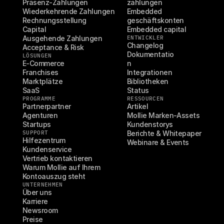
Präsenz-Zahlungen
zahlungen
Wiederkehrende Zahlungen
Embedded 
Rechnungsstellung
geschäftskonten
Capital
Embedded capital
Ausgehende Zahlungen
ENTWICKLER
Changelog
Acceptance & Risk
Dokumentatio
LÖSUNGEN
E-Commerce
n
Franchises
Integrationen
Marktplätze
Bibliotheken
SaaS
Status
PROGRAMME
RESSOURCEN
Partnerpartner
Artikel
Agenturen
Mollie Marken-Assets
Startups
Kundenstorys
SUPPORT
Berichte & Whitepaper
Hilfezentrum
Webinare & Events
Kundenservice
Vertrieb kontaktieren
Warum Mollie auf Ihrem 
Kontoauszug steht
UNTERNEHMEN
Über uns
Karriere
Newsroom
Preise