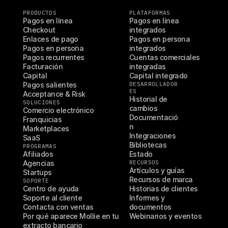
PRODUCTOS
PLATAFORMAS
Pagos en línea
Pagos en línea 
Checkout
integrados
Enlaces de pago
Pagos en persona 
Pagos en persona
integrados
Pagos recurrentes
Cuentas comerciales 
Facturación
integradas
Capital
Capital integrado
Pagos salientes
DESARROLLADOR
ES
Acceptance & Risk
Historial de 
SOLUCIONES
cambios
Comercio electrónico
Documentació
Franquicias
n
Marketplaces
Integraciones
SaaS
Bibliotecas
PROGRAMAS
Afiliados
Estado
Agencias
RECURSOS
Artículos y guías
Startups
Recursos de marca
SOPORTE
Centro de ayuda
Historias de clientes
Soporte al cliente
Informes y 
Contacta con ventas
documentos
Por qué aparece Mollie en tu 
Webinarios y eventos
extracto bancario