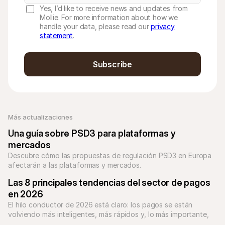
Yes, I’d like to receive news and updates from
Mollie. For more information about how we
handle your data, please read our
privacy
statement
.
Subscribe
Más actualizaciones
Una guía sobre PSD3 para plataformas y 
mercados
Descubre cómo las propuestas de regulación PSD3 en Europa 
afectarán a las plataformas y mercados.
Las 8 principales tendencias del sector de pagos 
en 2026
El hilo conductor de 2026 está claro: los pagos se están 
volviendo más inteligentes, más rápidos y, lo más importante, 
más invisibles.