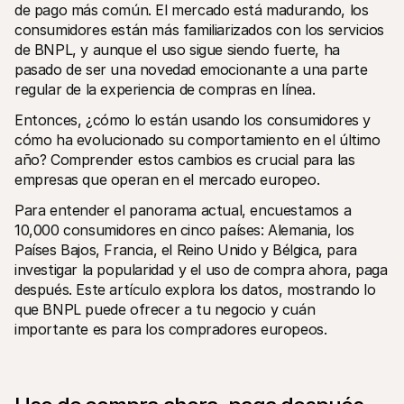
Compradores
de pago más común. El mercado está madurando, los 
Por qué Mollie está en tu extracto bancario
consumidores están más familiarizados con los servicios 
Clientes de Mollie
de BNPL, y aunque el uso sigue siendo fuerte, ha 
Contactar equipo de atención al cliente
pasado de ser una novedad emocionante a una parte 
Contactar equipo de ventas
Descubre cómo podemos ayudar a tu empresa
regular de la experiencia de compras en línea. 
Entonces, ¿cómo lo están usando los consumidores y 
cómo ha evolucionado su comportamiento en el último 
año? Comprender estos cambios es crucial para las 
empresas que operan en el mercado europeo.
Para entender el panorama actual, encuestamos a 
10,000 consumidores en cinco países: Alemania, los 
Países Bajos, Francia, el Reino Unido y Bélgica, para 
investigar la popularidad y el uso de compra ahora, paga 
después. Este artículo explora los datos, mostrando lo 
que BNPL puede ofrecer a tu negocio y cuán 
importante es para los compradores europeos.