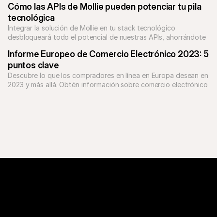
Cómo las APIs de Mollie pueden potenciar tu pila 
tecnológica
Integrar la solución de Mollie en tu stack tecnológico 
desbloqueará todo el potencial de nuestras APIs, ahorrándote 
tiempo, recursos y mejorando la experiencia de tus clientes.
Informe Europeo de Comercio Electrónico 2023: 5 
puntos clave
Descubre lo que los compradores en línea en Europa desean en 
2023 y más allá. Obtén información sobre comercio electrónico 
basada en investigaciones con 5,000 consumidores en nuestro 
informe.