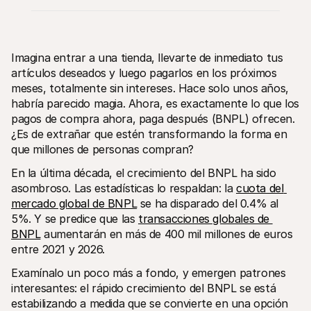
Imagina entrar a una tienda, llevarte de inmediato tus 
artículos deseados y luego pagarlos en los próximos 
meses, totalmente sin intereses. Hace solo unos años, 
habría parecido magia. Ahora, es exactamente lo que los 
Recursos técnicos
Mollie 
Portal para desarrolladores
Docu
pagos de compra ahora, paga después (BNPL) ofrecen. 
Descubre recursos para desarrolladores y actualizaciones
Descub
¿Es de extrañar que estén transformando la forma en 
Biblioteca
Esta
que millones de personas compran?
Integra Mollie con bibliotecas listas para usar
Consul
Comunidad Discord
Chan
En la última década, el crecimiento del BNPL ha sido 
Únete a nuestra comunidad de desarrolladores
Infórm
Sobre Mollie
Conten
asombroso. Las estadísticas lo respaldan: la 
cuota del 
Precios
Artíc
mercado global de BNPL
 se ha disparado del 0.4% al 
Consultar nuestros precios
Descub
5%. Y se predice que las 
transacciones globales de 
ayudar
Sobre nosotros
Histo
BNPL
 aumentarán en más de 400 mil millones de euros 
Descubre más sobre nuestra 
historia y valores
Mira c
entre 2021 y 2026.
client
Noticias
Archi
Leer las últimas noticias de Mollie
Examínalo un poco más a fondo, y emergen patrones 
Descar
Vacantes
interesantes: el rápido crecimiento del BNPL se está 
¡Trabaja con nosotros!
estabilizando a medida que se convierte en una opción 
Contacto