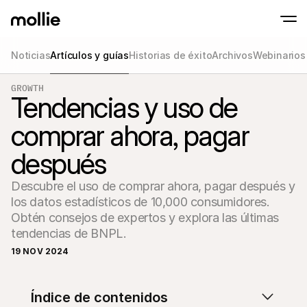
Noticias
Artículos y guías
Historias de éxito
Archivos
Webinarios
GROWTH
Aceptar pagos
Tendencias y uso de
Pagos en línea
Tap to Pay en iPhone
Saber más
Aceptar y gestionar p
Acepta pagos contactless en tu iPhone con
comprar ahora, pagar
Pagos en persona
Aceptar pagos con ter
después
dispositivos
Checkout
Pagos recurrentes y 
Descubre el uso de comprar ahora, pagar después y 
Pagos recurrentes
los datos estadísticos de 10,000 consumidores. 
Pagos recurrentes y 
Aceptación y ries
Obtén consejos de expertos y explora las últimas 
Prevenir fraude y opti
tendencias de BNPL.
conversión
Socios
19 NOV 2024
Para
Para agencias
Descub
Descubre nuestro Programa de socios para agencias
electr
Índice de contenidos