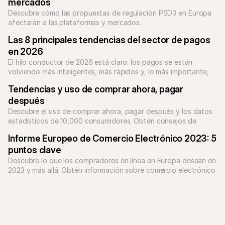
mercados
Descubre cómo las propuestas de regulación PSD3 en Europa 
afectarán a las plataformas y mercados.
Las 8 principales tendencias del sector de pagos 
en 2026
El hilo conductor de 2026 está claro: los pagos se están 
volviendo más inteligentes, más rápidos y, lo más importante, 
más invisibles.
Tendencias y uso de comprar ahora, pagar 
después
Descubre el uso de comprar ahora, pagar después y los datos 
estadísticos de 10,000 consumidores. Obtén consejos de 
expertos y explora las últimas tendencias de BNPL.
Informe Europeo de Comercio Electrónico 2023: 5 
puntos clave
Descubre lo que los compradores en línea en Europa desean en 
2023 y más allá. Obtén información sobre comercio electrónico 
basada en investigaciones con 5,000 consumidores en nuestro 
informe.