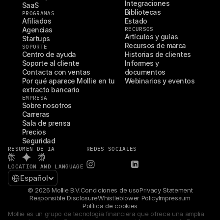
Integraciones
SaaS
Bibliotecas
PROGRAMAS
Afiliados
Estado
Agencias
RECURSOS
Artículos y guías
Startups
Recursos de marca
SOPORTE
Centro de ayuda
Historias de clientes
Soporte al cliente
Informes y 
Contacta con ventas
documentos
Por qué aparece Mollie en tu 
Webinarios y eventos
extracto bancario
EMPRESA
Sobre nosotros
Carreras
Sala de prensa
Precios
Seguridad
RESUMEN DE IA
REDES SOCIALES
LOCATION AND LANGUAGE
Select Language
Español
© 2026 Mollie B.V.
Condiciones de uso
Privacy Statement
Responsible Disclosure
Whistleblower Policy
Impressum
Política de cookies
Mollie es un grupo de tecnología financiera que ofrece una amplia 