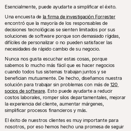
Compradores
Esencialmente, puede ayudarte a simplificar el éxito.
Por qué Mollie está en tu extracto bancario
Clientes de Mollie
Una encuesta de 
la firma de investigación Forrester
Contactar equipo de atención al cliente
Contactar equipo de ventas
encontró que la mayoría de los responsables de 
Descubre cómo podemos ayudar a tu empresa
decisiones tecnológicas se sienten limitados por sus 
soluciones de software porque son demasiado rígidas, 
difíciles de personalizar o no pueden satisfacer las 
necesidades de rápido cambio de su negocio. 
Nunca nos gusta escuchar estas cosas, porque 
sabemos lo mucho más fácil que es hacer negocios 
cuando todos tus sistemas trabajan juntos y se 
benefician mutuamente. De hecho, diseñamos nuestra 
solución para trabajar sin problemas con más de 
120 
socios de software
. Esto puede ayudarte a reducir 
costos laborales, romper silos departamentales, mejorar 
la experiencia del cliente, aumentar márgenes, 
simplificar procesos financieros y más.
El éxito de nuestros clientes es muy importante para 
nosotros, por eso hemos hecho una promesa de seguir 