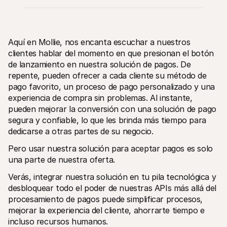
Aquí en Mollie, nos encanta escuchar a nuestros 
clientes hablar del momento en que presionan el botón 
de lanzamiento en nuestra solución de pagos. De 
repente, pueden ofrecer a cada cliente su método de 
Recursos técnicos
Mollie 
Portal para desarrolladores
Docu
pago favorito, un proceso de pago personalizado y una 
Descubre recursos para desarrolladores y actualizaciones
Descub
experiencia de compra sin problemas. Al instante, 
Biblioteca
Esta
pueden mejorar la conversión con una solución de pago 
Integra Mollie con bibliotecas listas para usar
Consul
Comunidad Discord
Chan
segura y confiable, lo que les brinda más tiempo para 
Únete a nuestra comunidad de desarrolladores
Infórm
dedicarse a otras partes de su negocio.
Sobre Mollie
Conten
Precios
Artíc
Pero usar nuestra solución para aceptar pagos es solo 
Consultar nuestros precios
Descub
una parte de nuestra oferta.
ayudar
Sobre nosotros
Histo
Descubre más sobre nuestra 
Verás, integrar nuestra solución en tu pila tecnológica y 
historia y valores
Mira c
client
desbloquear todo el poder de nuestras APIs más allá del 
Noticias
Archi
Leer las últimas noticias de Mollie
procesamiento de pagos puede simplificar procesos, 
Descar
Vacantes
mejorar la experiencia del cliente, ahorrarte tiempo e 
¡Trabaja con nosotros!
incluso recursos humanos. 
Contacto