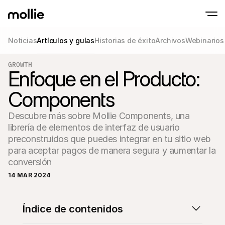
Noticias
Artículos y guías
Historias de éxito
Archivos
Webinarios
GROWTH
Aceptar pagos
Enfoque en el Producto:
Pagos en línea
Tap to Pay en iPhone
Saber más
Aceptar y gestionar p
Acepta pagos contactless en tu iPhone con
Components
Pagos en persona
Aceptar pagos con ter
dispositivos
Descubre más sobre Mollie Components, una 
Checkout
librería de elementos de interfaz de usuario 
Pagos recurrentes y 
preconstruidos que puedes integrar en tu sitio web 
Pagos recurrentes
Pagos recurrentes y 
para aceptar pagos de manera segura y aumentar la 
Aceptación y ries
conversión
Prevenir fraude y opti
conversión
14 MAR 2024
Socios
Para
Para agencias
Descub
Descubre nuestro Programa de socios para agencias
electr
Índice de contenidos