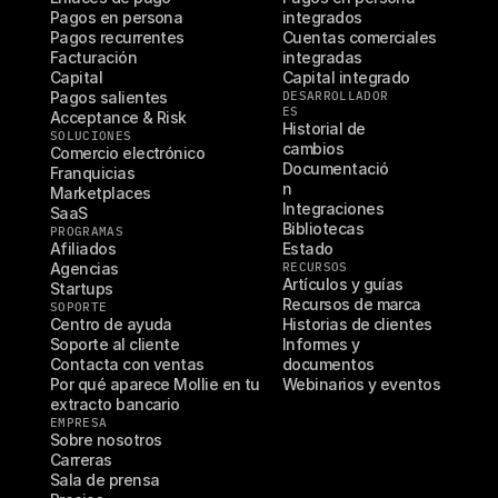
Pagos en persona
integrados
Pagos recurrentes
Cuentas comerciales 
Facturación
integradas
Capital
Capital integrado
Pagos salientes
DESARROLLADOR
ES
Acceptance & Risk
Historial de 
SOLUCIONES
cambios
Comercio electrónico
Documentació
Franquicias
n
Marketplaces
Integraciones
SaaS
Bibliotecas
PROGRAMAS
Afiliados
Estado
Agencias
RECURSOS
Artículos y guías
Startups
Recursos de marca
SOPORTE
Centro de ayuda
Historias de clientes
Soporte al cliente
Informes y 
Contacta con ventas
documentos
Por qué aparece Mollie en tu 
Webinarios y eventos
extracto bancario
EMPRESA
Sobre nosotros
Carreras
Sala de prensa