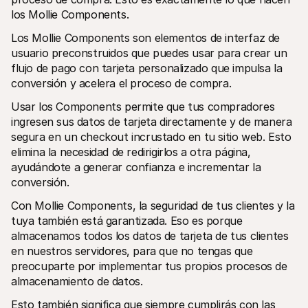
Compradores
los Mollie Components.
Por qué Mollie está en tu extracto bancario
Clientes de Mollie
Los Mollie Components son elementos de interfaz de 
Contactar equipo de atención al cliente
usuario preconstruidos que puedes usar para crear un 
Contactar equipo de ventas
Descubre cómo podemos ayudar a tu empresa
flujo de pago con tarjeta personalizado que impulsa la 
conversión y acelera el proceso de compra.
Usar los Components permite que tus compradores 
ingresen sus datos de tarjeta directamente y de manera 
segura en un checkout incrustado en tu sitio web. Esto 
elimina la necesidad de redirigirlos a otra página, 
ayudándote a generar confianza e incrementar la 
conversión.
Con Mollie Components, la seguridad de tus clientes y la 
tuya también está garantizada. Eso es porque 
almacenamos todos los datos de tarjeta de tus clientes 
en nuestros servidores, para que no tengas que 
preocuparte por implementar tus propios procesos de 
almacenamiento de datos. 
Esto también significa que siempre cumplirás con las 