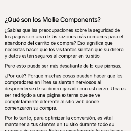
¿Qué son los Mollie Components?
¿Sabías que las preocupaciones sobre la seguridad de 
los pagos son una de las razones más comunes para el 
abandono del carrito de compra
? Eso significa que 
Recursos técnicos
Mollie 
Portal para desarrolladores
Docu
necesitas hacer que los visitantes sientan que su dinero 
Descubre recursos para desarrolladores y actualizaciones
Descub
y datos están seguros al comprar en tu sitio.
Biblioteca
Esta
Integra Mollie con bibliotecas listas para usar
Consul
Pero esto puede ser más desafiante de lo que piensas. 
Comunidad Discord
Chan
Únete a nuestra comunidad de desarrolladores
Infórm
¿Por qué? Porque muchas cosas pueden hacer que los 
Sobre Mollie
Conten
compradores en línea se sientan nerviosos al 
Precios
Artíc
desprenderse de su dinero ganado con esfuerzo. Una es 
Consultar nuestros precios
Descub
ayudar
Sobre nosotros
ser redirigido a una página externa que se ve 
Histo
Descubre más sobre nuestra 
completamente diferente al sitio web donde 
historia y valores
Mira c
comenzaron su compra. 
client
Noticias
Archi
Leer las últimas noticias de Mollie
Por lo tanto, para optimizar la conversión, es vital 
Descar
Vacantes
¡Trabaja con nosotros!
mantener a tus clientes en tu sitio durante todo su 
Contacto
proceso de compra. Esto es exactamente lo que hacen 