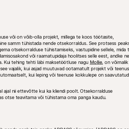
se või on võib-olla projekt, millega te koos töötasite, 
ine samm tühistada nende otsekorraldus. See protsess peaks
ema otsekorralduse tühistamiseks, vastupidine sellele, mida t
damisosakond või raamatupidaja hoolitses selle eest, andke nei
a. Kui tehing tehti läbi maksetöötluse nagu 
Mollie
, on võimalik 
see vajalik, kui asjad muutuvad ootamatult projekt või teenus
utomaatselt, kui leping või teenuse kokkulepe on saavutatud.
ajal nii ettevõtte kui ka kliendi poolt. Otsekorralduse 
kas otse teavitama või tühistama oma panga kaudu.