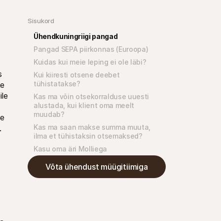
Sisukord
Ühendkuningriigi pangad
Pangad SEPA piirkonnas (Euroopa)
Kuidas kui meie leping ei ole läbi?
 
Kui kiiresti otsene deebet 
tühistatakse?
e 
le 
Kas ma võin otsekorralduse uuesti 
alustada, kui klient oma meelt 
muudab?
e 
Kas ma saan makse summa muuta, 
 
ilma et tühistaksin otsemaksed?
Kasu oma äri Molliega
Võta ühendust müügitiimiga