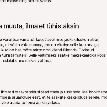
mene makse ning oleteki valmis.
uuta, ilma et tühistaksin 
või ettearvamatut kuuettevõtmise jaoks otsekorraldusi. 
d, et võtta välja summa, mis on võrdne selle kuu arvega. 
 kuid on hea mõte mitte oma klienti üllatada. Oodatud 
a tühistamisteni. Selle vältimiseks saatke maksekaardiga koos 
s nädalat enne makse võtmist.
 lihtsasti otsekorraldusi seadistada ja tühistada. Me hoolitseme
se ja aruandluse eest, et te saaksite keskenduda sellele, mid
 võib 
aidata teil oma äri kasvatada
.