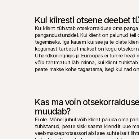
Kui kiiresti otsene deebet t
Kui klient tühistab otsekorralduse oma panga 
pangandustundidel. Kui klient on palunud teil 
tegemiseks. Iga kauem kui see ja te olete klie
kogumast tarbetut makset on kogu otsekorral
Ühendkuningriigis ja Euroopas ei tunne head m
võib tahtmatult läbi minna, kui klient tühistab
peate makse kohe tagastama, isegi kui nad on t
Kas ma võin otsekorralduse 
muudab?
Ei ole. Mõnel juhul võib klient paluda oma pang
tühistanud, peate siiski saama kliendilt uue m
veebimakseprotsessori abil see suhteliselt liht