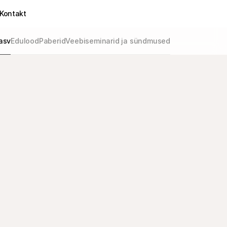
Kontakt
asv
Edulood
Paberid
Veebiseminarid ja sündmused