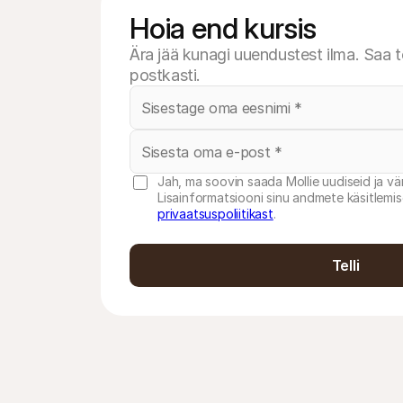
Hoia end kursis
Ära jää kunagi uuendustest ilma. Saa 
postkasti.
Jah, ma soovin saada Mollie uudiseid ja vä
Lisainformatsiooni sinu andmete käsitlemis
privaatsuspoliitikast
.
Telli