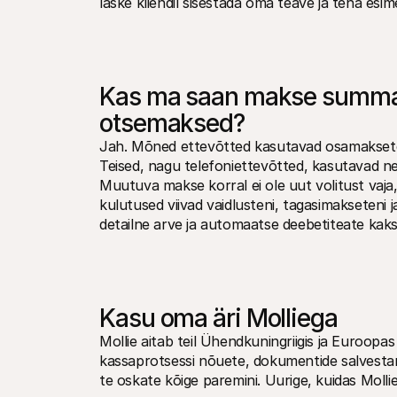
laske kliendil sisestada oma teave ja teha esi
Kas ma saan makse summa m
otsemaksed?
Jah. Mõned ettevõtted kasutavad osamaksete 
Teised, nagu telefoniettevõtted, kasutavad nei
Muutuva makse korral ei ole uut volitust vaja,
kulutused viivad vaidlusteni, tagasimakseteni j
detailne arve ja automaatse deebetiteate kak
Kasu oma äri Molliega
Mollie aitab teil Ühendkuningriigis ja Euroopas
kassaprotsessi nõuete, dokumentide salvestami
te oskate kõige paremini. Uurige, kuidas Mollie