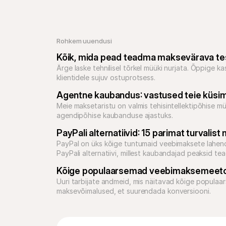
Rohkem uuendusi
Kõik, mida pead teadma maksevärava te
Ärge laske tehnilisel tõrkel müüki nurjata. Õppige k
klientidele sujuv ostuprotsess.
Agentne kaubandus: vastused teie küsi
Meie maksetaristu on valmis tehisintellektipõhise mü
agendipõhise kaubanduse ajastuks.
PayPali alternatiivid: 15 parimat turvali
PayPal on üks kõige tuntumaid veebimaksete lahendu
PayPali alternatiivi, millest kaubandajad peaksid te
Kõige populaarsemad veebimaksemeeto
Uuri tarbijate andmeid, mis näitavad kõige populaa
maksevõimalused, et suurendada konversiooni.