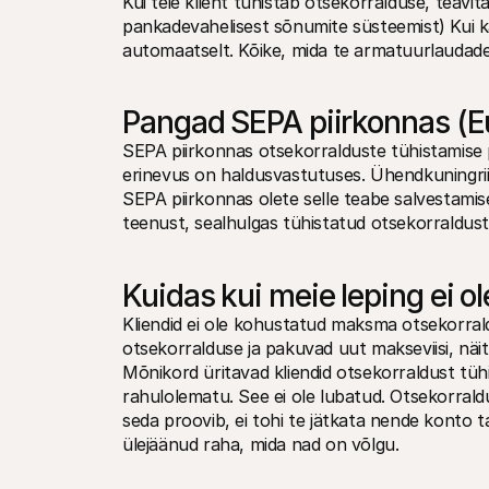
Kui teie klient tühistab otsekorralduse, tea
pankadevahelisest sõnumite süsteemist) Kui 
automaatselt. Kõike, mida te armatuurlaudade
Pangad SEPA piirkonnas (E
SEPA piirkonnas otsekorralduste tühistamise
erinevus on haldusvastutuses. Ühendkuningriig
SEPA piirkonnas olete selle teabe salvestamise
teenust, sealhulgas tühistatud otsekorraldust
Kuidas kui meie leping ei ol
Kliendid ei ole kohustatud maksma otsekorral
otsekorralduse ja pakuvad uut makseviisi, näite
Mõnikord üritavad kliendid otsekorraldust tühi
rahulolematu. See ei ole lubatud. Otsekorraldu
seda proovib, ei tohi te jätkata nende konto t
ülejäänud raha, mida nad on võlgu.