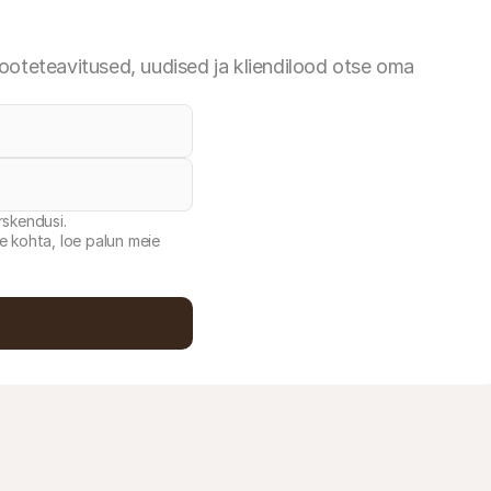
tooteteavitused, uudised ja kliendilood otse oma
rskendusi.
e kohta, loe palun meie