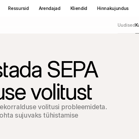
Ressursid
Arendajad
Kliendid
Hinnakujundus
Uudised
K
istada SEPA
se volitust
korralduse volitusi probleemideta. 
kohta sujuvaks tühistamise 