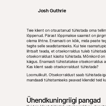
Josh Guthrie
Teie klient on otsustanud tühistada oma tellimu
lõppenud. Pärast lõppmakse saamist on järgm
olema lihtne. Enamasti on kõik, mida peate teg
tegite selle seadistamiseks. Kui teie raamatupi
lihtsalt teada, et otsekorraldus tuleb tühistad
otsekorraldust käsitsi tühistada. Mõnikord on 
käigus. Enamasti tühistatakse otsekorraldus a
Kas klient saab otsekorraldust tühistada?
Loomulikult. Otsekorraldust saab tühistada igal 
mandaadi tühistamiseks peavad kliendid teid 
Ühendkuningriigi pangad