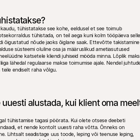
ühistatakse?
kaudu, tühistatakse see kohe, eeldusel et see toimub 
otsekorraldus tühistada, on teil aega kuni kolm tööpäeva selle
ndi õigustatud nõude jaoks õiglane saak. Ettevõtte takistamine 
duse süsteemi oluline osa ja määruslikud ametiasutused 
eelüüdne katsetele kliendi juhiseid mööda minna. Lõplik maks
 liiga lähedal regulaarse makse toimumise ajale. Nendel juhtudel
eile endiselt raha võlgu.
uuesti alustada, kui klient oma meelt
al tühistamise tagasi pöörata. Kui olete otsese deebeti 
andaadi, et nende kontolt uuesti raha võtta. Õnneks on 
ne. Lihtsalt seadistage uus toode, leping või teenuse leping, 