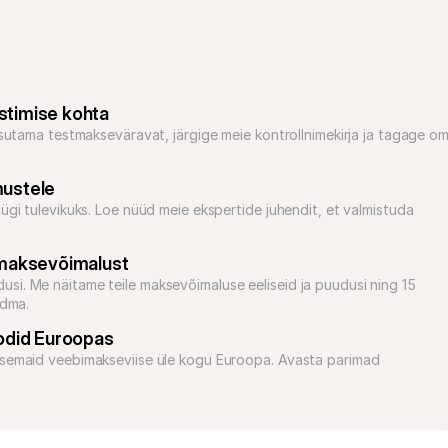
stimise kohta
asutama testmakseväravat, järgige meie kontrollnimekirja ja tagage om
mustele
ügi tulevikuks. Loe nüüd meie ekspertide juhendit, et valmistuda 
st maksevõimalust
si. Me näitame teile maksevõimaluse eeliseid ja puudusi ning 15 
adma.
did Euroopas
rsemaid veebimakseviise üle kogu Euroopa. Avasta parimad 