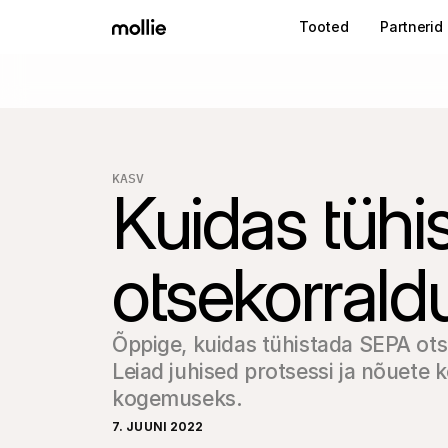
Tooted
Partnerid
KASV
Kuidas tüh
otsekorraldu
Õppige, kuidas tühistada SEPA otse
Leiad juhised protsessi ja nõuete 
kogemuseks.
7. JUUNI 2022