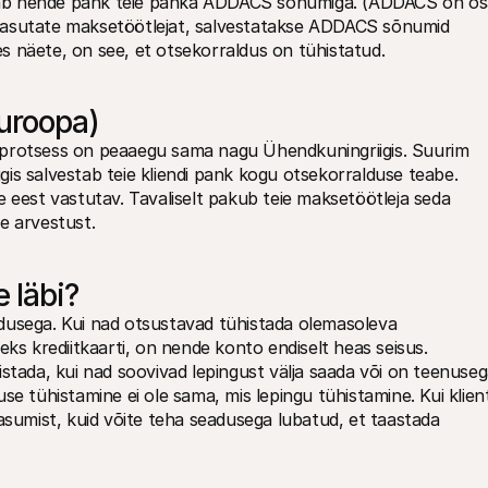
vitab nende pank teie panka ADDACS sõnumiga. (ADDACS on os
kasutate maksetöötlejat, salvestatakse ADDACS sõnumid 
s näete, on see, et otsekorraldus on tühistatud.
uroopa)
 protsess on peaaegu sama nagu Ühendkuningriigis. Suurim 
is salvestab teie kliendi pank kogu otsekorralduse teabe. 
 eest vastutav. Tavaliselt pakub teie maksetöötleja seda 
e arvestust.
e läbi?
dusega. Kui nad otsustavad tühistada olemasoleva 
ks krediitkaarti, on nende konto endiselt heas seisus. 
stada, kui nad soovivad lepingust välja saada või on teenuseg
se tühistamine ei ole sama, mis lepingu tühistamine. Kui klient
asumist, kuid võite teha seadusega lubatud, et taastada 