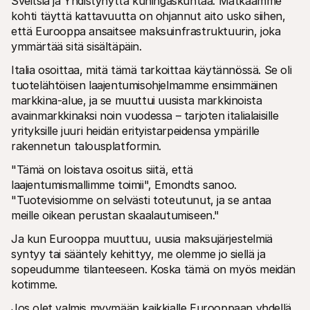
Sveitsiä ja Yhdistynyttä kuningaskuntaa. Matkaamme 
kohti täyttä kattavuutta on ohjannut aito usko siihen, 
että Eurooppa ansaitsee maksuinfrastruktuurin, joka 
ymmärtää sitä sisältäpäin.
Italia osoittaa, mitä tämä tarkoittaa käytännössä. Se oli 
tuotelähtöisen laajentumisohjelmamme ensimmäinen 
markkina-alue, ja se muuttui uusista markkinoista 
avainmarkkinaksi noin vuodessa – tarjoten italialaisille 
yrityksille juuri heidän erityistarpeidensa ympärille 
rakennetun talousplatformin. 
"Tämä on loistava osoitus siitä, että 
laajentumismallimme toimii", Emondts sanoo. 
"Tuotevisiomme on selvästi toteutunut, ja se antaa 
meille oikean perustan skaalautumiseen."
Ja kun Eurooppa muuttuu, uusia maksujärjestelmiä 
syntyy tai sääntely kehittyy, me olemme jo siellä ja 
sopeudumme tilanteeseen. Koska tämä on myös meidän 
kotimme.
Jos olet valmis myymään kaikkialle Eurooppaan yhdellä 