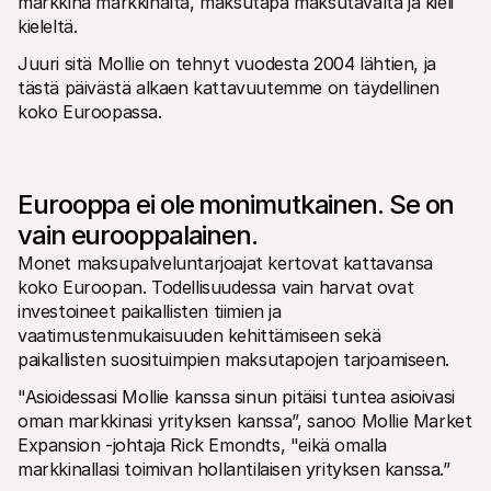
markkina markkinalta, maksutapa maksutavalta ja kieli 
Ostajille
kieleltä.
Selvitä, miksi Mollie näkyy tiliotteessasi
Mollie-asiakkaille
Juuri sitä Mollie on tehnyt vuodesta 2004 lähtien, ja 
Ota yhteyttä meidän asiakastukitiimiimme
Ota yhteyttä myyntiin
tästä päivästä alkaen kattavuutemme on täydellinen 
Tutustu, kuinka voimme auttaa yritystäsi
koko Euroopassa.
Eurooppa ei ole monimutkainen. Se on 
vain eurooppalainen.
Monet maksupalveluntarjoajat kertovat kattavansa 
koko Euroopan. Todellisuudessa vain harvat ovat 
investoineet paikallisten tiimien ja 
vaatimustenmukaisuuden kehittämiseen sekä 
paikallisten suosituimpien maksutapojen tarjoamiseen.
"Asioidessasi Mollie kanssa sinun pitäisi tuntea asioivasi 
oman markkinasi yrityksen kanssa”, sanoo Mollie Market 
Expansion -johtaja Rick Emondts, "eikä omalla 
markkinallasi toimivan hollantilaisen yrityksen kanssa.”