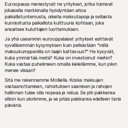
Euroopassa menestyvät ne yritykset, jotka toimivat 
jokaisella markkinalla hyödyntäen aitoa 
paikallistuntemusta, oikeita maksutapoja ja sellaista 
kunnioitusta paikallista kulttuuria kohtaan, joka 
ansaitsee kuluttajien luottamuksen.
Ja yhä useammin eurooppalaiset yritykset esittävät 
syvällisemmän kysymyksen kuin pelkästään ”millä 
maksukumppanilla on laajin kattavuus?” He kysyvät, 
kuka ymmärtää meitä? Kuka on investoinut meihin? 
Kuka vastaa puhelimeen omalla kielellämme, kun jokin 
menee vikaan?
Sitä me rakennamme Molliella. Koska maksujen 
vastaanottamisen, rahoituksen saamisen ja rahojen 
hallinnan tulee olla nopeaa ja reilua. Se piti paikkansa 
silloin kun aloitimme, ja se pitää paikkansa edelleen tänä 
päivänä.