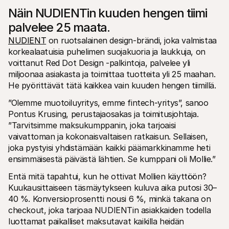
Näin NUDIENTin kuuden hengen tiimi 
palvelee 25 maata.
NUDIENT
 on ruotsalainen design-brändi, joka valmistaa 
korkealaatuisia puhelimen suojakuoria ja laukkuja, on 
voittanut Red Dot Design -palkintoja, palvelee yli 
miljoonaa asiakasta ja toimittaa tuotteita yli 25 maahan. 
He pyörittävät tätä kaikkea vain kuuden hengen tiimillä.
”Olemme muotoiluyritys, emme fintech-yritys”, sanoo 
Pontus Krusing, perustajaosakas ja toimitusjohtaja. 
”Tarvitsimme maksukumppanin, joka tarjoaisi 
vaivattoman ja kokonaisvaltaisen ratkaisun. Sellaisen, 
joka pystyisi yhdistämään kaikki päämarkkinamme heti 
ensimmäisestä päivästä lähtien. Se kumppani oli Mollie.”
Entä mitä tapahtui, kun he ottivat Mollien käyttöön? 
Kuukausittaiseen täsmäytykseen kuluva aika putosi 30–
40 %. Konversioprosentti nousi 6 %, minkä takana on 
checkout, joka tarjoaa NUDIENTin asiakkaiden todella 
luottamat paikalliset maksutavat kaikilla heidän 