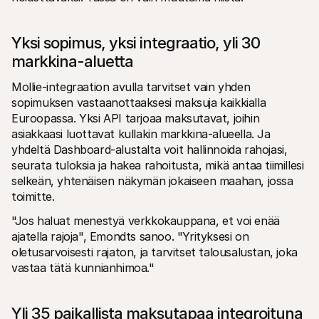
Yksi sopimus, yksi integraatio, yli 30 
markkina-aluetta
Mollie-integraation avulla tarvitset vain yhden 
sopimuksen vastaanottaaksesi maksuja kaikkialla 
Euroopassa. Yksi API tarjoaa maksutavat, joihin 
asiakkaasi luottavat kullakin markkina-alueella. Ja 
yhdeltä Dashboard-alustalta voit hallinnoida rahojasi, 
seurata tuloksia ja hakea rahoitusta, mikä antaa tiimillesi 
selkeän, yhtenäisen näkymän jokaiseen maahan, jossa 
toimitte. 
"Jos haluat menestyä verkkokauppana, et voi enää 
ajatella rajoja", Emondts sanoo. "Yrityksesi on 
oletusarvoisesti rajaton, ja tarvitset talousalustan, joka 
vastaa tätä kunnianhimoa."
Yli 35 paikallista maksutapaa integroituna