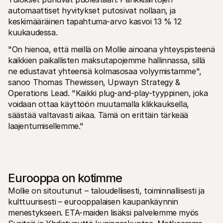
automaattiset hyvitykset putosivat nollaan, ja 
keskimääräinen tapahtuma-arvo kasvoi 13 % 12 
kuukaudessa. 
"On hienoa, että meillä on Mollie ainoana yhteyspisteenä 
kaikkien paikallisten maksutapojemme hallinnassa, sillä 
ne edustavat yhteensä kolmasosaa volyymistamme", 
sanoo Thomas Thewissen, Upwayn Strategy & 
Operations Lead. "Kaikki plug-and-play-tyyppinen, joka 
voidaan ottaa käyttöön muutamalla klikkauksella, 
säästää valtavasti aikaa. Tämä on erittäin tärkeää 
laajentumisellemme."
Eurooppa on kotimme
Mollie on sitoutunut – taloudellisesti, toiminnallisesti ja 
kulttuurisesti – eurooppalaisen kaupankäynnin 
menestykseen. ETA-maiden lisäksi palvelemme myös 