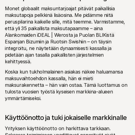
Monet globaalit maksuntarjoajat pitävät paikallisia 
maksutapoja pelkkinä lisäosina. Me pidämme niitä 
peruspilarina kaikelle sille, mitä teemme. Varmistamme, 
että yli 35 paikallista maksutapaamme – aina 
Alankomaiden iDEAL | Werosta ja Puolan BLIKistä 
Espanjan Bizumiin ja Ruotsin Swishiin – on täysin 
integroitu, ne näytetään dynaamisesti kassalla ja 
pidetään ajan tasalla paikallisten järjestelmien 
kehittyessä.
Koska kun tukholmalainen asiakas näkee haluamansa 
maksuvaihtoehdon kassalla, hän ei mieti 
maksurakennetta – hän vain ostaa. Tämä luottamus on 
tulosta vuosien työstä kyseisen markkina-alueen 
ymmärtämiseksi.
Käyttöönotto ja tuki jokaiselle markkinalle
Yrityksen käyttöönotto on harkittava tarkkaan. 