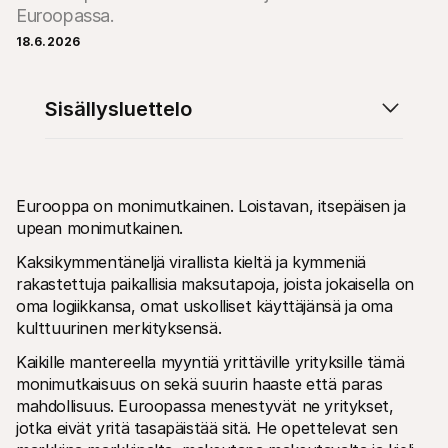
Euroopassa.
18.6.2026
Sisällysluettelo
Moi
Tekniset resurssit
Mollie 
Kehittäjien portaali
Doku
Tutustu kehittäjäresursseihin ja päivityksiin
Tutust
Kirjastot
Tila
Eurooppa on monimutkainen. Loistavan, itsepäisen ja 
Integroi Mollie käyttävalmiisiin kirjastoihin
Tarkis
upean monimutkainen.
Discord-yhteisö
Muuto
Liity kehittäjäyhteisöömme
Tutust
Kaksikymmentäneljä virallista kieltä ja kymmeniä 
Tietoa Molliesta
Mollie 
rakastettuja paikallisia maksutapoja, joista jokaisella on 
Hinnoittelu
Artik
Katso hinnastomme
Löydä 
oma logiikkansa, omat uskolliset käyttäjänsä ja oma 
yrityst
Meistä
kulttuurinen merkityksensä.
Menes
Tutustu tarinaamme ja arvoihimme
Katso,
Uutiset
Kaikille mantereella myyntiä yrittäville yrityksille tämä 
asiak
Lue uusimmat Mollie-uutiset
monimutkaisuus on sekä suurin haaste että paras 
Julka
Urat
Lataa 
mahdollisuus. Euroopassa menestyvät ne yritykset, 
Tule töihin meille - palkkaamme 
uutta väkeä!
jotka eivät yritä tasapäistää sitä. He opettelevat sen 
Ota yhteyttä