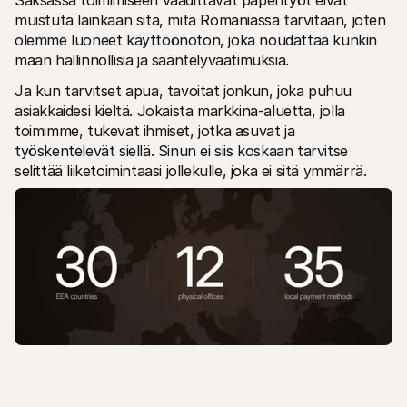
Saksassa toimimiseen vaadittavat paperityöt eivät 
muistuta lainkaan sitä, mitä Romaniassa tarvitaan, joten 
olemme luoneet käyttöönoton, joka noudattaa kunkin 
maan hallinnollisia ja sääntelyvaatimuksia.
Ja kun tarvitset apua, tavoitat jonkun, joka puhuu 
asiakkaidesi kieltä. Jokaista markkina-aluetta, jolla 
toimimme, tukevat ihmiset, jotka asuvat ja 
työskentelevät siellä. Sinun ei siis koskaan tarvitse 
selittää liiketoimintaasi jollekulle, joka ei sitä ymmärrä.