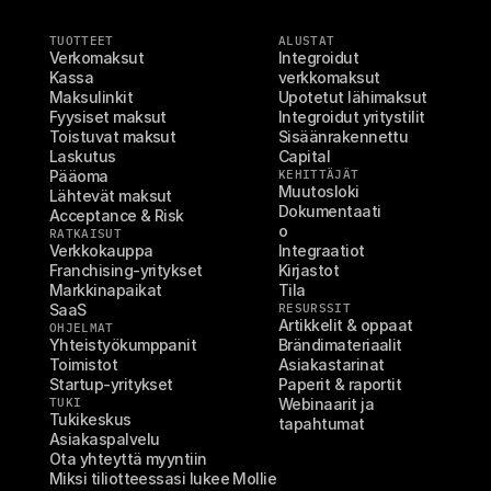
TUOTTEET
ALUSTAT
Verkomaksut
Integroidut 
Kassa
verkkomaksut
Maksulinkit
Upotetut lähimaksut
Fyysiset maksut
Integroidut yritystilit
Toistuvat maksut
Sisäänrakennettu 
Laskutus
Capital
Pääoma
KEHITTÄJÄT
Muutosloki
Lähtevät maksut
Dokumentaati
Acceptance & Risk
o
RATKAISUT
Verkkokauppa
Integraatiot
Franchising-yritykset
Kirjastot
Markkinapaikat
Tila
SaaS
RESURSSIT
Artikkelit & oppaat
OHJELMAT
Yhteistyökumppanit
Brändimateriaalit
Toimistot
Asiakastarinat
Startup-yritykset
Paperit & raportit
TUKI
Webinaarit ja 
Tukikeskus
tapahtumat
Asiakaspalvelu
Ota yhteyttä myyntiin
Miksi tiliotteessasi lukee Mollie