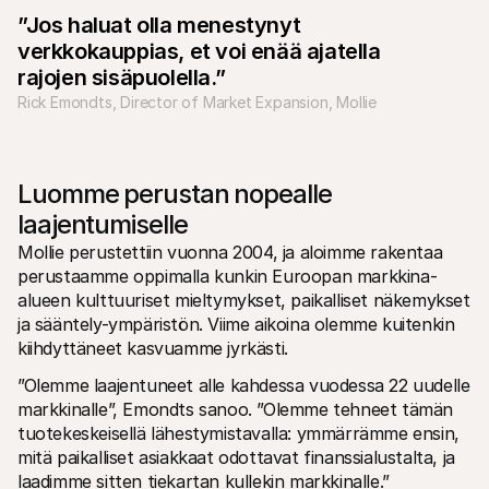
”Jos haluat olla menestynyt
verkkokauppias, et voi enää ajatella
rajojen sisäpuolella.”
Rick Emondts, Director of Market Expansion, Mollie
Luomme perustan nopealle 
laajentumiselle
Mollie perustettiin vuonna 2004, ja aloimme rakentaa 
perustaamme oppimalla kunkin Euroopan markkina-
alueen kulttuuriset mieltymykset, paikalliset näkemykset 
ja sääntely-ympäristön. Viime aikoina olemme kuitenkin 
kiihdyttäneet kasvuamme jyrkästi.
”Olemme laajentuneet alle kahdessa vuodessa 22 uudelle 
markkinalle”, Emondts sanoo. ”Olemme tehneet tämän 
tuotekeskeisellä lähestymistavalla: ymmärrämme ensin, 
mitä paikalliset asiakkaat odottavat finanssialustalta, ja 
laadimme sitten tiekartan kullekin markkinalle.”