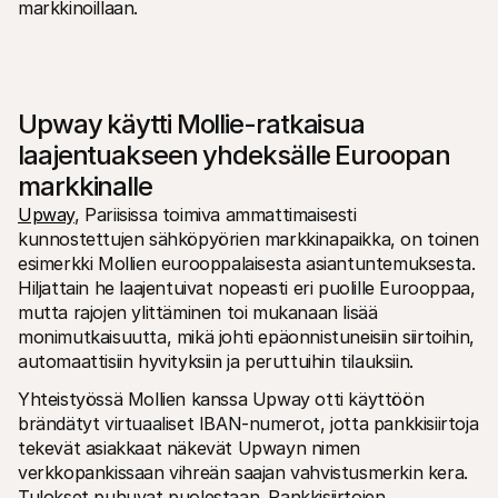
markkinoillaan.
Upway käytti Mollie-ratkaisua 
laajentuakseen yhdeksälle Euroopan 
markkinalle
Upway
, Pariisissa toimiva ammattimaisesti 
kunnostettujen sähköpyörien markkinapaikka, on toinen 
esimerkki Mollien eurooppalaisesta asiantuntemuksesta. 
Hiljattain he laajentuivat nopeasti eri puolille Eurooppaa, 
mutta rajojen ylittäminen toi mukanaan lisää 
monimutkaisuutta, mikä johti epäonnistuneisiin siirtoihin, 
automaattisiin hyvityksiin ja peruttuihin tilauksiin.
Yhteistyössä Mollien kanssa Upway otti käyttöön 
brändätyt virtuaaliset IBAN-numerot, jotta pankkisiirtoja 
tekevät asiakkaat näkevät Upwayn nimen 
verkkopankissaan vihreän saajan vahvistusmerkin kera. 
Tulokset puhuvat puolestaan. Pankkisiirtojen 