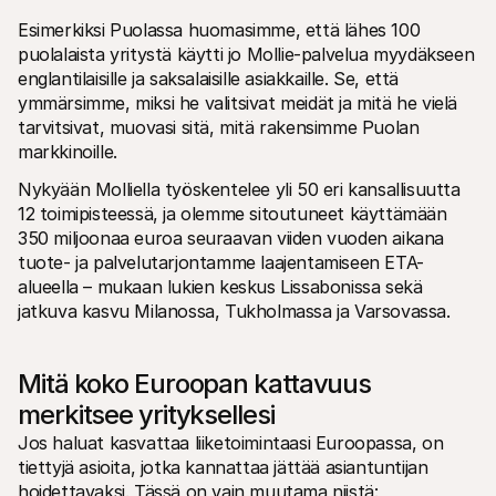
Esimerkiksi Puolassa huomasimme, että lähes 100 
puolalaista yritystä käytti jo Mollie-palvelua myydäkseen 
englantilaisille ja saksalaisille asiakkaille. Se, että 
ymmärsimme, miksi he valitsivat meidät ja mitä he vielä 
tarvitsivat, muovasi sitä, mitä rakensimme Puolan 
markkinoille.
Nykyään Molliella työskentelee yli 50 eri kansallisuutta 
12 toimipisteessä, ja olemme sitoutuneet käyttämään 
350 miljoonaa euroa seuraavan viiden vuoden aikana 
tuote- ja palvelutarjontamme laajentamiseen ETA-
alueella – mukaan lukien keskus Lissabonissa sekä 
jatkuva kasvu Milanossa, Tukholmassa ja Varsovassa.
Mitä koko Euroopan kattavuus 
merkitsee yrityksellesi
Jos haluat kasvattaa liiketoimintaasi Euroopassa, on 
tiettyjä asioita, jotka kannattaa jättää asiantuntijan 
hoidettavaksi. Tässä on vain muutama niistä: