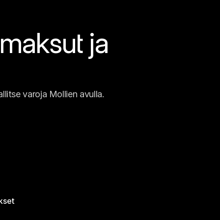
maksut ja 
litse varoja Mollien avulla.
okset