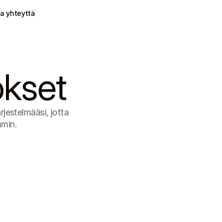
a yhteyttä
okset
jestelmääsi, jotta 
mmin.