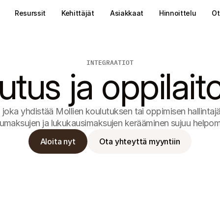
Resurssit
Kehittäjät
Asiakkaat
Hinnoittelu
Ot
INTEGRAATIOT
utus ja oppilait
joka yhdistää Mollien koulutuksen tai oppimisen hallintajär
umaksujen ja lukukausimaksujen kerääminen sujuu helpo
Aloita nyt
Ota yhteyttä myyntiin