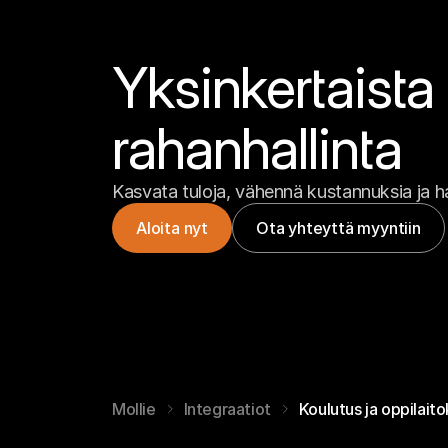
Yksinkertaista 
rahanhallinta
Kasvata tuloja, vähennä kustannuksia ja hal
Aloita nyt
Ota yhteyttä myyntiin
Mollie
Integraatiot
Koulutus ja oppilait