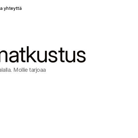
a yhteyttä
 matkustus
lla. Mollie tarjoaa 
.