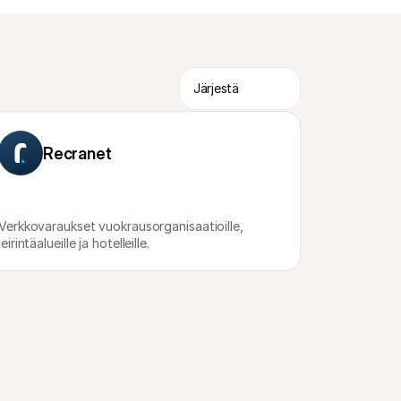
Recranet
Verkkovaraukset vuokrausorganisaatioille, 
leirintäalueille ja hotelleille.