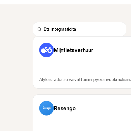
Mijnfietsverhuur
Älykäs ratkaisu vaivattomiin pyöränvuokrauksiin
Resengo