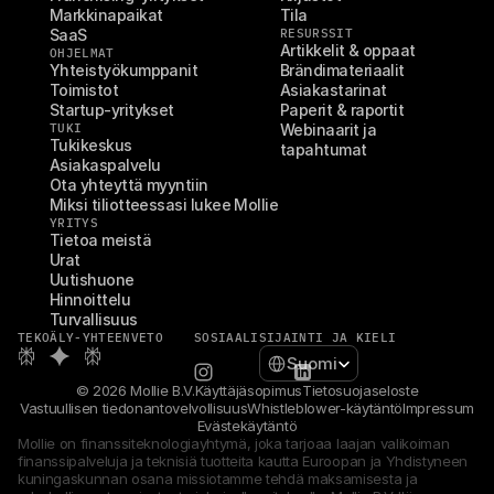
Markkinapaikat
Tila
SaaS
RESURSSIT
Artikkelit & oppaat
OHJELMAT
Yhteistyökumppanit
Brändimateriaalit
Toimistot
Asiakastarinat
Startup-yritykset
Paperit & raportit
TUKI
Webinaarit ja 
Tukikeskus
tapahtumat
Asiakaspalvelu
Ota yhteyttä myyntiin
Miksi tiliotteessasi lukee Mollie
YRITYS
Tietoa meistä
Urat
Uutishuone
Hinnoittelu
Turvallisuus
TEKOÄLY-YHTEENVETO
SOSIAALI
SIJAINTI JA KIELI
Select Language
Suomi
© 2026 Mollie B.V.
Käyttäjäsopimus
Tietosuojaseloste
Vastuullisen tiedonantovelvollisuus
Whistleblower-käytäntö
Impressum
Evästekäytäntö
Mollie on finanssiteknologiayhtymä, joka tarjoaa laajan valikoiman 
finanssipalveluja ja teknisiä tuotteita kautta Euroopan ja Yhdistyneen 
kuningaskunnan osana missiotamme tehdä maksamisesta ja 