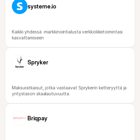
Ostajille
systeme.io
Selvitä, miksi Mollie näkyy tiliotteessasi
Mollie-asiakkaille
Ota yhteyttä meidän asiakastukitiimiimme
Ota yhteyttä myyntiin
Tutustu, kuinka voimme auttaa yritystäsi
Kaikki yhdessä -markkinointialusta verkkoliiketoimintasi 
kasvattamiseen
Spryker
Maksuratkaisut, jotka vastaavat Sprykerin ketteryyttä ja 
yritystason skaalautuvuutta.
Briqpay