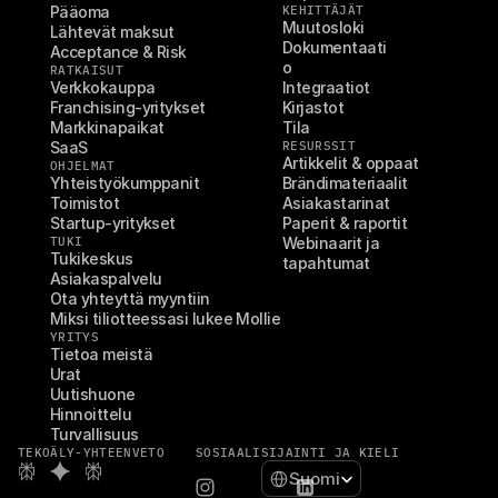
Pääoma
KEHITTÄJÄT
Muutosloki
Lähtevät maksut
Dokumentaati
Acceptance & Risk
o
RATKAISUT
Verkkokauppa
Integraatiot
Franchising-yritykset
Kirjastot
Markkinapaikat
Tila
SaaS
RESURSSIT
Artikkelit & oppaat
OHJELMAT
Yhteistyökumppanit
Brändimateriaalit
Toimistot
Asiakastarinat
Startup-yritykset
Paperit & raportit
TUKI
Webinaarit ja 
Tukikeskus
tapahtumat
Asiakaspalvelu
Ota yhteyttä myyntiin
Miksi tiliotteessasi lukee Mollie
YRITYS
Tietoa meistä
Urat
Uutishuone
Hinnoittelu
Turvallisuus
TEKOÄLY-YHTEENVETO
SOSIAALI
SIJAINTI JA KIELI
Select Language
Suomi