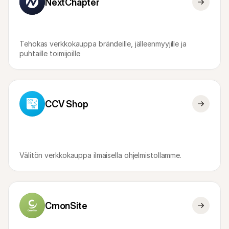
NextChapter
Tehokas verkkokauppa brändeille, jälleenmyyjille ja 
puhtaille toimijoille
CCV Shop
Välitön verkkokauppa ilmaisella ohjelmistollamme.
CmonSite