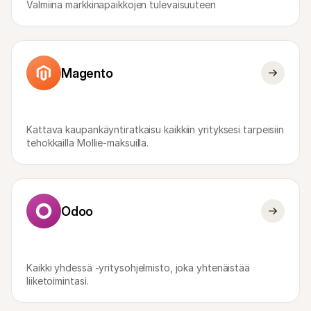
Valmiina markkinapaikkojen tulevaisuuteen
Ostajille
Selvitä, miksi Mollie näkyy tiliotteessasi
Mollie-asiakkaille
Ota yhteyttä meidän asiakastukitiimiimme
Ota yhteyttä myyntiin
Tutustu, kuinka voimme auttaa yritystäsi
Magento
Kattava kaupankäyntiratkaisu kaikkiin yrityksesi tarpeisiin 
tehokkailla Mollie-maksuilla.
Odoo
Kaikki yhdessä -yritysohjelmisto, joka yhtenäistää 
liiketoimintasi.