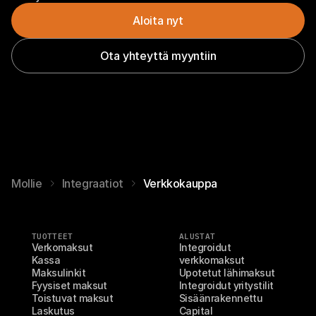
Aloita nyt
Ota yhteyttä myyntiin
Mollie
Integraatiot
Verkkokauppa
TUOTTEET
ALUSTAT
Verkomaksut
Integroidut 
Kassa
verkkomaksut
Maksulinkit
Upotetut lähimaksut
Fyysiset maksut
Integroidut yritystilit
Toistuvat maksut
Sisäänrakennettu 
Laskutus
Capital