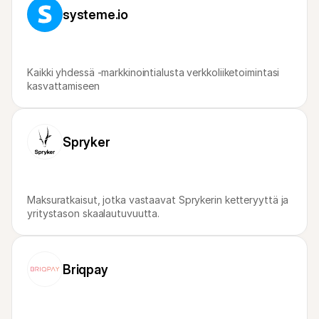
Ostajille
systeme.io
Selvitä, miksi Mollie näkyy tiliotteessasi
Mollie-asiakkaille
Ota yhteyttä meidän asiakastukitiimiimme
Ota yhteyttä myyntiin
Tutustu, kuinka voimme auttaa yritystäsi
Kaikki yhdessä -markkinointialusta verkkoliiketoimintasi 
kasvattamiseen
Spryker
Maksuratkaisut, jotka vastaavat Sprykerin ketteryyttä ja 
yritystason skaalautuvuutta.
Briqpay