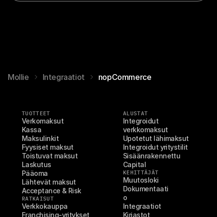
Mollie
Integraatiot
nopCommerce
TUOTTEET
ALUSTAT
Verkomaksut
Integroidut 
Kassa
verkkomaksut
Maksulinkit
Upotetut lähimaksut
Fyysiset maksut
Integroidut yritystilit
Toistuvat maksut
Sisäänrakennettu 
Laskutus
Capital
Pääoma
KEHITTÄJÄT
Muutosloki
Lähtevät maksut
Dokumentaati
Acceptance & Risk
o
RATKAISUT
Verkkokauppa
Integraatiot
Franchising-yritykset
Kirjastot