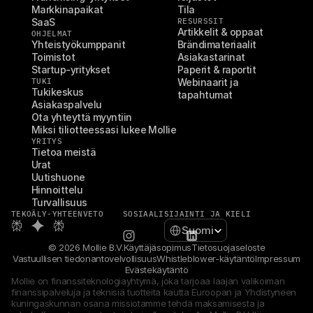
Markkinapaikat
Tila
SaaS
RESURSSIT
Artikkelit & oppaat
OHJELMAT
Yhteistyökumppanit
Brändimateriaalit
Toimistot
Asiakastarinat
Startup-yritykset
Paperit & raportit
TUKI
Webinaarit ja 
Tukikeskus
tapahtumat
Asiakaspalvelu
Ota yhteyttä myyntiin
Miksi tiliotteessasi lukee Mollie
YRITYS
Tietoa meistä
Urat
Uutishuone
Hinnoittelu
Turvallisuus
TEKOÄLY-YHTEENVETO
SOSIAALI
SIJAINTI JA KIELI
Select Language
Suomi
© 2026 Mollie B.V.
Käyttäjäsopimus
Tietosuojaseloste
Vastuullisen tiedonantovelvollisuus
Whistleblower-käytäntö
Impressum
Evästekäytäntö
Mollie on finanssiteknologiayhtymä, joka tarjoaa laajan valikoiman 
finanssipalveluja ja teknisiä tuotteita kautta Euroopan ja Yhdistyneen 
kuningaskunnan osana missiotamme tehdä maksamisesta ja 