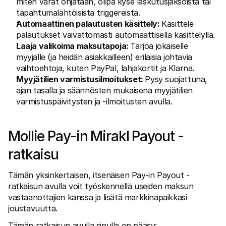
miten varat ohjataan, olipa kyse laskutusjaksoista tai 
tapahtumalähtöisistä triggereistä.
Automaattinen palautusten käsittely: 
Käsittele 
palautukset vaivattomasti automaattisella käsittelyllä.
Laaja valikoima maksutapoja: 
Tarjoa jokaiselle 
myyjälle (ja heidän asiakkailleen) erilaisia johtavia 
vaihtoehtoja, kuten PayPal, lahjakortit ja Klarna.
Myyjätilien varmistusilmoitukset: 
Pysy suojattuna, 
ajan tasalla ja säännösten mukaisena myyjätilien 
varmistuspäivitysten ja -ilmoitusten avulla.
Mollie Pay-in Mirakl Payout -
ratkaisu
Tämän yksinkertaisen, itsenäisen Pay-in Payout -
ratkaisun avulla voit työskennellä useiden maksun 
vastaanottajien kanssa ja lisätä markkinapaikkasi 
joustavuutta. 
Tämän ratkaisun avulla sinulla on pääsy: