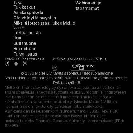
TUKI
Webinaarit ja 
Tukikeskus
tapahtumat
Asiakaspalvelu
Ota yhteyttä myyntiin
Miksi tiliotteessasi lukee Mollie
YRITYS
Tietoa meistä
Urat
Uutishuone
Hinnoittelu
Turvallisuus
TEKOÄLY-YHTEENVETO
SOSIAALI
SIJAINTI JA KIELI
Select Language
Suomi
© 2026 Mollie B.V.
Käyttäjäsopimus
Tietosuojaseloste
Vastuullisen tiedonantovelvollisuus
Whistleblower-käytäntö
Impressum
Evästekäytäntö
Mollie on finanssiteknologiayhtymä, joka tarjoaa laajan valikoiman 
finanssipalveluja ja teknisiä tuotteita kautta Euroopan ja Yhdistyneen 
kuningaskunnan osana missiotamme tehdä maksamisesta ja 
rahahallinnasta vaivatonta jokaiselle yritykselle. Mollie B.V.:llä on 
lisenssi ja se on rekisteröity sähköisen rahan laitokseksi 
Alankomaiden keskuspankkiin (suhdenumero: F0038). Mollie UK 
Ltd:llä on lisenssi ja se on rekisteröity Isossa-Britanniassa 
maksulaitokseksi Financial Conduct Authority -viranomaiseen (FRN: 
977968).