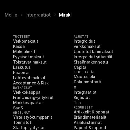
Mollie
Integraatiot
Mirakl
TUOTTEET
ALUSTAT
Verkomaksut
Integroidut 
Kassa
verkkomaksut
Maksulinkit
Upotetut lähimaksut
Fyysiset maksut
Integroidut yritystilit
Toistuvat maksut
Sisäänrakennettu 
Laskutus
Capital
Pääoma
KEHITTÄJÄT
Muutosloki
Lähtevät maksut
Dokumentaati
Acceptance & Risk
o
RATKAISUT
Verkkokauppa
Integraatiot
Franchising-yritykset
Kirjastot
Markkinapaikat
Tila
SaaS
RESURSSIT
Artikkelit & oppaat
OHJELMAT
Yhteistyökumppanit
Brändimateriaalit
Toimistot
Asiakastarinat
Startup-yritykset
Paperit & raportit