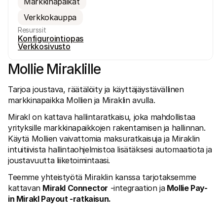
Markkinapaikat
Verkkokauppa
Resurssit
Konfigurointiopas
Verkkosivusto
Mollie Miraklille
Tekniset resurssit
Mollie 
Kehittäjien portaali
Doku
Tarjoa joustava, räätälöity ja käyttäjäystävällinen 
Tutustu kehittäjäresursseihin ja päivityksiin
Tutust
Kirjastot
Tila
markkinapaikka Mollien ja Miraklin avulla. 
Integroi Mollie käyttävalmiisiin kirjastoihin
Tarkis
Discord-yhteisö
Muuto
Mirakl on kattava hallintaratkaisu, joka mahdollistaa 
Liity kehittäjäyhteisöömme
Tutust
yrityksille markkinapaikkojen rakentamisen ja hallinnan. 
Tietoa Molliesta
Mollie 
Käytä Mollien vaivattomia maksuratkaisuja ja Miraklin 
Hinnoittelu
Artik
intuitiivista hallintaohjelmistoa lisätäksesi automaatiota ja 
Katso hinnastomme
Löydä 
yrityst
Meistä
joustavuutta liiketoimintaasi. 
Menes
Tutustu tarinaamme ja arvoihimme
Katso,
Uutiset
Teemme yhteistyötä Miraklin kanssa tarjotaksemme 
asiak
Lue uusimmat Mollie-uutiset
kattavan 
Mirakl Connector
 -integraation ja
 Mollie Pay-
Julka
Urat
in Mirakl Payout -ratkaisun.
Lataa 
Tule töihin meille - palkkaamme 
uutta väkeä!
Ota yhteyttä