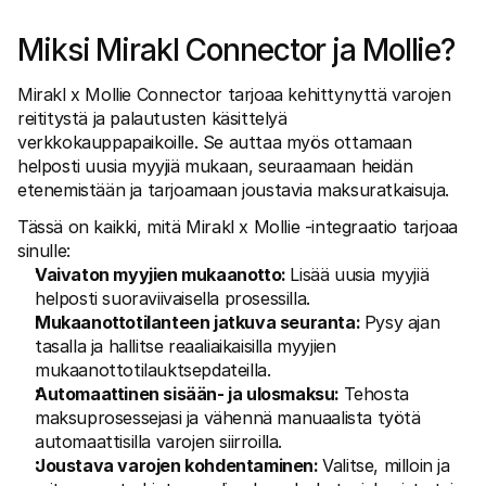
Ostajille
Selvitä, miksi Mollie näkyy tiliotteessasi
Miksi Mirakl Connector ja Mollie? 
Mollie-asiakkaille
Ota yhteyttä meidän asiakastukitiimiimme
Ota yhteyttä myyntiin
Mirakl x Mollie Connector tarjoaa kehittynyttä varojen 
Tutustu, kuinka voimme auttaa yritystäsi
reititystä ja palautusten käsittelyä 
verkkokauppapaikoille. Se auttaa myös ottamaan 
helposti uusia myyjiä mukaan, seuraamaan heidän 
etenemistään ja tarjoamaan joustavia maksuratkaisuja. 
Tässä on kaikki, mitä Mirakl x Mollie -integraatio tarjoaa 
sinulle:
Vaivaton myyjien mukaanotto: 
Lisää uusia myyjiä 
helposti suoraviivaisella prosessilla.
Mukaanottotilanteen jatkuva seuranta: 
Pysy ajan 
tasalla ja hallitse reaaliaikaisilla myyjien 
mukaanottotilauktsepdateilla.
Automaattinen sisään- ja ulosmaksu: 
Tehosta 
maksuprosessejasi ja vähennä manuaalista työtä 
automaattisilla varojen siirroilla.
Joustava varojen kohdentaminen: 
Valitse, milloin ja 