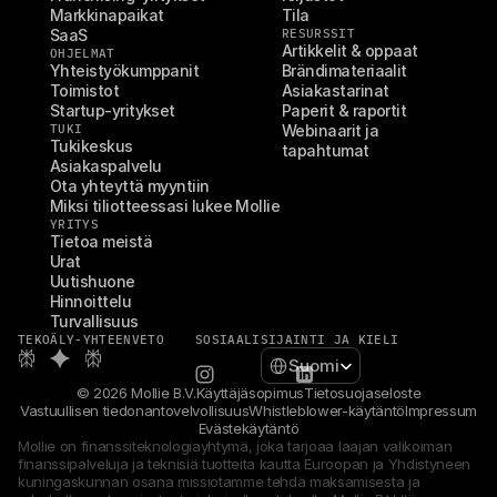
Markkinapaikat
Tila
SaaS
RESURSSIT
Artikkelit & oppaat
OHJELMAT
Yhteistyökumppanit
Brändimateriaalit
Toimistot
Asiakastarinat
Startup-yritykset
Paperit & raportit
TUKI
Webinaarit ja 
Tukikeskus
tapahtumat
Asiakaspalvelu
Ota yhteyttä myyntiin
Miksi tiliotteessasi lukee Mollie
YRITYS
Tietoa meistä
Urat
Uutishuone
Hinnoittelu
Turvallisuus
TEKOÄLY-YHTEENVETO
SOSIAALI
SIJAINTI JA KIELI
Select Language
Suomi
© 2026 Mollie B.V.
Käyttäjäsopimus
Tietosuojaseloste
Vastuullisen tiedonantovelvollisuus
Whistleblower-käytäntö
Impressum
Evästekäytäntö
Mollie on finanssiteknologiayhtymä, joka tarjoaa laajan valikoiman 
finanssipalveluja ja teknisiä tuotteita kautta Euroopan ja Yhdistyneen 
kuningaskunnan osana missiotamme tehdä maksamisesta ja 