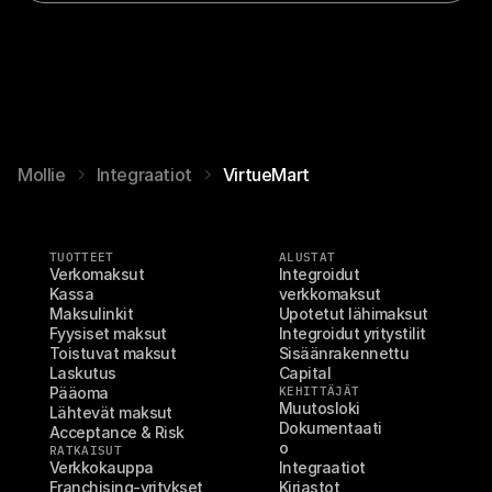
Mollie
Integraatiot
VirtueMart
TUOTTEET
ALUSTAT
Verkomaksut
Integroidut 
Kassa
verkkomaksut
Maksulinkit
Upotetut lähimaksut
Fyysiset maksut
Integroidut yritystilit
Toistuvat maksut
Sisäänrakennettu 
Laskutus
Capital
Pääoma
KEHITTÄJÄT
Muutosloki
Lähtevät maksut
Dokumentaati
Acceptance & Risk
o
RATKAISUT
Verkkokauppa
Integraatiot
Franchising-yritykset
Kirjastot