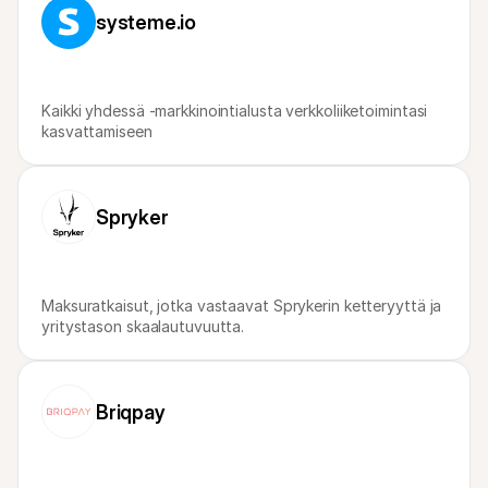
Ostajille
systeme.io
Selvitä, miksi Mollie näkyy tiliotteessasi
Mollie-asiakkaille
Ota yhteyttä meidän asiakastukitiimiimme
Ota yhteyttä myyntiin
Tutustu, kuinka voimme auttaa yritystäsi
Kaikki yhdessä -markkinointialusta verkkoliiketoimintasi 
kasvattamiseen
Spryker
Maksuratkaisut, jotka vastaavat Sprykerin ketteryyttä ja 
yritystason skaalautuvuutta.
Briqpay