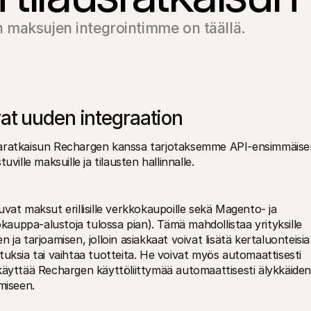
en maksujen integrointimme on täällä.
vat uuden integraation
taratkaisun Rechargen kanssa tarjotaksemme API-ensimmäisen
ville maksuille ja tilausten hallinnalle.
vat maksut erillisille verkkokaupoille sekä Magento- ja 
uppa-alustoja tulossa pian). Tämä mahdollistaa yrityksille 
ja tarjoamisen, jolloin asiakkaat voivat lisätä kertaluonteisia 
mituksia tai vaihtaa tuotteita. He voivat myös automaattisesti 
käyttää Rechargen käyttöliittymää automaattisesti älykkäiden 
miseen.