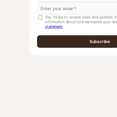
Yes, I’d like to receive news and updates f
information about how we handle your dat
statement
.
Subscribe