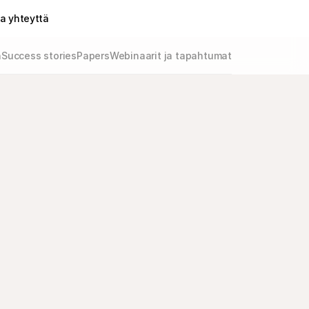
a yhteyttä
h
Success stories
Papers
Webinaarit ja tapahtumat