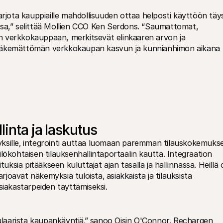
ota kauppiaille mahdollisuuden ottaa helposti käyttöön täys
ssa,” selittää Mollien CCO Ken Serdons. “Saumattomat, 
 verkkokauppaan, merkitsevät elinkaaren arvon ja 
nnäkemättömän verkkokaupan kasvun ja kunnianhimon aikana 
linta ja laskutus
ksille‚ integrointi auttaa luomaan paremman tilauskokemukse
nkilökohtaisen tilauksenhallintaportaalin kautta. Integraation 
tuksia pitääkseen kuluttajat ajan tasalla ja hallinnassa. Heillä 
arjoavat näkemyksiä tuloista‚ asiakkaista ja tilauksista 
akastarpeiden täyttämiseksi.
aarista kaupankäyntiä‚” sanoo Oisin O'Connor‚ Rechargen 