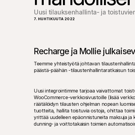
Uusi tilauksenhallinta- ja toistuvi
7. HUHTIKUUTA 2022
Recharge ja Mollie julkaise
Teemme yhteistyötä johtavan tilaustenhallin
päästä-päähän -tilaustenhallintaratkaisun toistu
Uusi integrointimme tarjoaa vaivattomat toistu
WooCommerce-verkkosivustoille (lisää verkkoka
räätälöidyn tilausten ohjelman nopean luomisen 
tuotteita, hallita toistuvia ostoja, ohittaa toi
yrittää uudelleen epäonnistuneita maksuja ja 
dunning- ja voittotakaisin toimien automatisoi