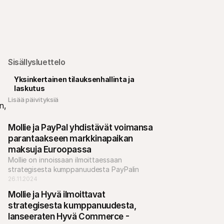
Sisällysluettelo
Yksinkertainen tilauksenhallinta ja 
laskutus
Lisää päivityksiä 
, 
Mollie ja PayPal yhdistävät voimansa 
parantaakseen markkinapaikan 
maksuja Euroopassa
Mollie on innoissaan ilmoittaessaan 
strategisesta kumppanuudesta PayPalin 
kanssa, jonka tavoitteena on tarjota 
26.11.2024
turvallisia ja helppoja maksuratkaisuja 
Mollie ja Hyvä ilmoittavat 
markkinapaikka-alustoille ympäri Eurooppaa.
strategisesta kumppanuudesta, 
lanseeraten Hyvä Commerce -