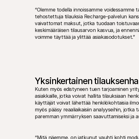
“Olemme todella innoissamme voidessamme tarj
tehostettuja tilauksia Recharge-palvelun kan
vaivattomat maksut, jotka tuodaan toistuvaan
keskimääräisen tilausarvon kasvua, ja enne
voimme täyttää ja ylittää asiakasodotukset.”
Yksinkertainen tilauksenhal
Kuten myös edistyneen tuen tarjoaminen yrity
asiakkaille‚ jotka voivat hallita tilauksiaan he
käyttäjät voivat lähettää henkilökohtaisia ilmoi
myös pääsy reaaliaikaisiin analyyseihin, jotka t
paremman ymmärryksen saavuttamiseksi ja asi
“Mitä näemme, on jatkunut vauhti kohti modul