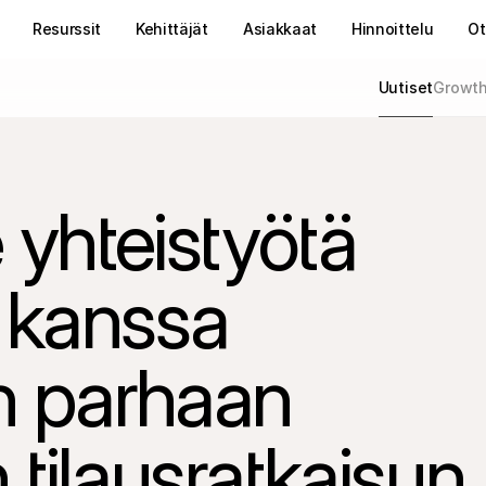
Resurssit
Kehittäjät
Asiakkaat
Hinnoittelu
Ot
Uutiset
Growt
 yhteistyötä 
kanssa 
n parhaan 
 tilausratkaisun