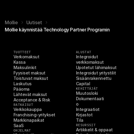
Mollie
Uutiset
Mollie käynnistää Technology Partner Programin
TUOTTEET
ALUSTAT
Verkomaksut
Integroidut 
Kassa
verkkomaksut
Maksulinkit
Upotetut lähimaksut
Fyysiset maksut
Integroidut yritystilit
Toistuvat maksut
Sisäänrakennettu 
Laskutus
Capital
Pääoma
KEHITTÄJÄT
Muutosloki
Lähtevät maksut
Dokumentaati
Acceptance & Risk
o
RATKAISUT
Verkkokauppa
Integraatiot
Franchising-yritykset
Kirjastot
Markkinapaikat
Tila
SaaS
RESURSSIT
Artikkelit & oppaat
OHJELMAT