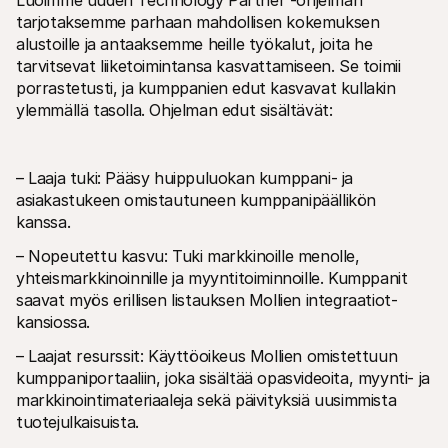
Luoimme uuden Technology Partner -ohjelman 
tarjotaksemme parhaan mahdollisen kokemuksen 
alustoille ja antaaksemme heille työkalut, joita he 
tarvitsevat liiketoimintansa kasvattamiseen. Se toimii 
porrastetusti, ja kumppanien edut kasvavat kullakin 
ylemmällä tasolla. Ohjelman edut sisältävät:
Tekniset resurssit
Mollie 
Kehittäjien portaali
Doku
– Laaja tuki: Pääsy huippuluokan kumppani- ja 
Tutustu kehittäjäresursseihin ja päivityksiin
Tutust
asiakastukeen omistautuneen kumppanipäällikön 
Kirjastot
Tila
Integroi Mollie käyttävalmiisiin kirjastoihin
Tarkis
kanssa.
Discord-yhteisö
Muuto
Liity kehittäjäyhteisöömme
Tutust
– Nopeutettu kasvu: Tuki markkinoille menolle, 
Tietoa Molliesta
Mollie 
yhteismarkkinoinnille ja myyntitoiminnoille. Kumppanit 
Hinnoittelu
Artik
saavat myös erillisen listauksen Mollien integraatiot-
Katso hinnastomme
Löydä 
yrityst
Meistä
kansiossa.
Menes
Tutustu tarinaamme ja arvoihimme
Katso,
– Laajat resurssit: Käyttöoikeus Mollien omistettuun 
Uutiset
asiak
Lue uusimmat Mollie-uutiset
kumppaniportaaliin, joka sisältää opasvideoita, myynti- ja 
Julka
Urat
markkinointimateriaaleja sekä päivityksiä uusimmista 
Lataa 
Tule töihin meille - palkkaamme 
tuotejulkaisuista.
uutta väkeä!
Ota yhteyttä