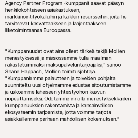
Agency Partner Program -kumppanit saavat pääsyn 
henkilökohtaiseen asiakastukeen, 
markkinointityökaluihin ja kaikkiin resursseihin, joita he 
tarvitsevat kasvattaakseen ja laajentaakseen 
liiketoimintaansa Euroopassa.
"Kumppanuudet ovat aina olleet tärkeä tekijä Mollien 
menestyksessä ja missiossamme tulla maailman 
rakastetuimmaksi maksupalveluntarjoajaksi," sanoo 
Shane Happach, Mollien toimitusjohtaja. 
"Kumppaniemme palautteen ja toiveiden pohjalta 
suunniteltu uusi ohjelmamme edustaa sitoutumistamme 
ja uskoamme läheiseen yhteistyöhön kasvun 
nopeuttamiseksi. Odotamme innolla menestyksekkäiden 
kumppanuuksien rakentamista ja kansainvälisen 
ekosysteemin tarjoamista, jotta voimme tarjota 
asiakkaillemme parhaan mahdollisen kokemuksen."