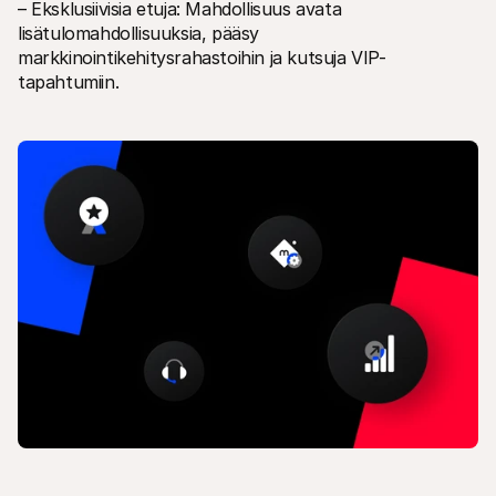
– Eksklusiivisia etuja: Mahdollisuus avata 
Ostajille
Selvitä, miksi Mollie näkyy tiliotteessasi
lisätulomahdollisuuksia, pääsy 
Mollie-asiakkaille
markkinointikehitysrahastoihin ja kutsuja VIP-
Ota yhteyttä meidän asiakastukitiimiimme
tapahtumiin.
Ota yhteyttä myyntiin
Tutustu, kuinka voimme auttaa yritystäsi