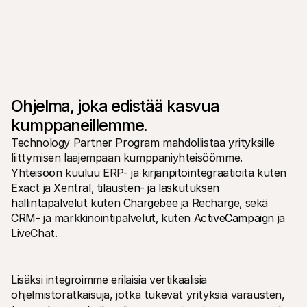
Ohjelma, joka edistää kasvua 
kumppaneillemme.
Technology Partner Program mahdollistaa yrityksille 
liittymisen laajempaan kumppaniyhteisöömme. 
Yhteisöön kuuluu ERP- ja kirjanpitointegraatioita kuten 
Exact ja 
Xentral
‚ 
tilausten- ja laskutuksen 
hallintapalvelut
 kuten 
Chargebee
 ja Recharge‚ sekä 
CRM- ja markkinointipalvelut‚ kuten 
ActiveCampaign
 ja 
LiveChat. 
Lisäksi integroimme erilaisia vertikaalisia 
ohjelmistoratkaisuja, jotka tukevat yrityksiä varausten, 