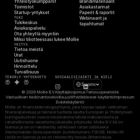
Yhteistyökumppanit
Brändimateriaalit
Toimistot
Asiakastarinat
Startup-yritykset
Paperit & raportit
TUKI
Webinaarit ja 
Tukikeskus
tapahtumat
Asiakaspalvelu
Ota yhteyttä myyntiin
Miksi tiliotteessasi lukee Mollie
YRITYS
Tietoa meistä
Urat
Uutishuone
Hinnoittelu
Turvallisuus
TEKOÄLY-YHTEENVETO
SOSIAALI
SIJAINTI JA KIELI
Select Language
Suomi
© 2026 Mollie B.V.
Käyttäjäsopimus
Tietosuojaseloste
Vastuullisen tiedonantovelvollisuus
Whistleblower-käytäntö
Impressum
Evästekäytäntö
Mollie on finanssiteknologiayhtymä, joka tarjoaa laajan valikoiman 
finanssipalveluja ja teknisiä tuotteita kautta Euroopan ja Yhdistyneen 
kuningaskunnan osana missiotamme tehdä maksamisesta ja 
rahahallinnasta vaivatonta jokaiselle yritykselle. Mollie B.V.:llä on 
lisenssi ja se on rekisteröity sähköisen rahan laitokseksi 
Alankomaiden keskuspankkiin (suhdenumero: F0038). Mollie UK 
Ltd:llä on lisenssi ja se on rekisteröity Isossa-Britanniassa 