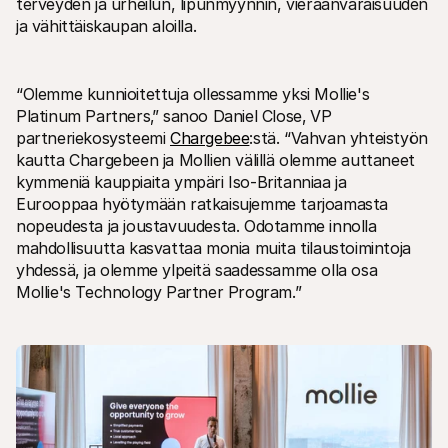
terveyden ja urheilun, lipunmyynnin, vieraanvaraisuuden 
ja vähittäiskaupan aloilla.
“Olemme kunnioitettuja ollessamme yksi Mollie's 
Platinum Partners‚” sanoo Daniel Close‚ VP 
partneriekosysteemi 
Chargebee
:stä. “Vahvan yhteistyön 
kautta Chargebeen ja Mollien välillä olemme auttaneet 
kymmeniä kauppiaita ympäri Iso-Britanniaa ja 
Eurooppaa hyötymään ratkaisujemme tarjoamasta 
nopeudesta ja joustavuudesta. Odotamme innolla 
mahdollisuutta kasvattaa monia muita tilaustoimintoja 
yhdessä, ja olemme ylpeitä saadessamme olla osa 
Mollie's Technology Partner Program.”