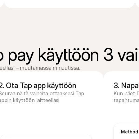
o pay käyttöön 3 va
eellasi – muutamassa minuutissa.
2. Ota Tap app käyttöön
3. Napa
Seuraa näitä vaiheita ottaaksesi Tap 
Kun näet D
appin käyttöön laitteellasi
tapahtumaa
Method