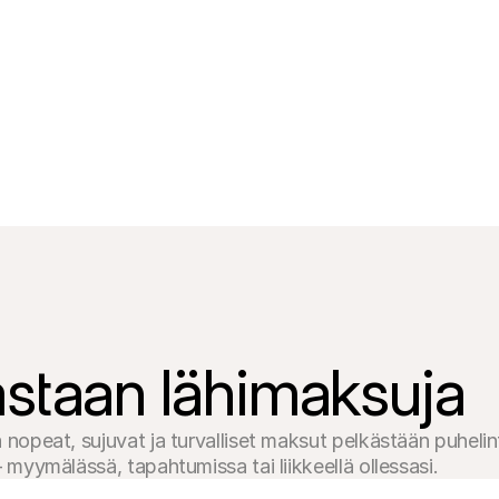
astaan lähimaksuja
nopeat, sujuvat ja turvalliset maksut pelkästään puhelint
 myymälässä, tapahtumissa tai liikkeellä ollessasi.