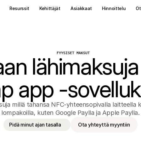
Resurssit
Kehittäjät
Asiakkaat
Hinnoittelu
Ot
FYYSISET MAKSUT
aan lähimaksuja
 Tap app -sovellu
ja millä tahansa NFC-yhteensopivalla laitteella korte
lompakoilla, kuten Google Paylla ja Apple Paylla.
Pidä minut ajan tasalla
Ota yhteyttä myyntiin