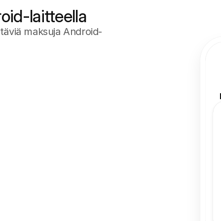
id-laitteella
ehtäviä maksuja Android-