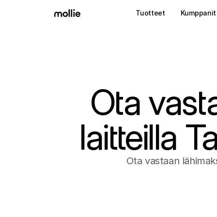
Tuotteet
Kumppanit
Ota vast
laitteilla
Ota vastaan lähimaksu