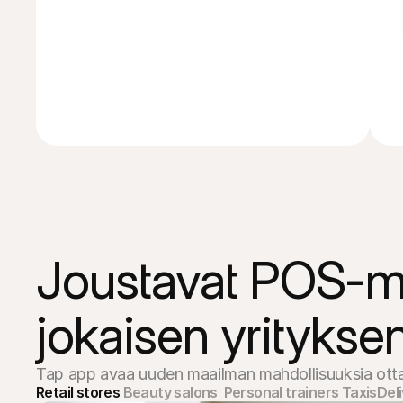
Joustavat POS-ma
jokaisen yrityksen
Tap app avaa uuden maailman mahdollisuuksia ottaa 
Retail stores 
Beauty salons  
Personal trainers 
Taxis
Deli