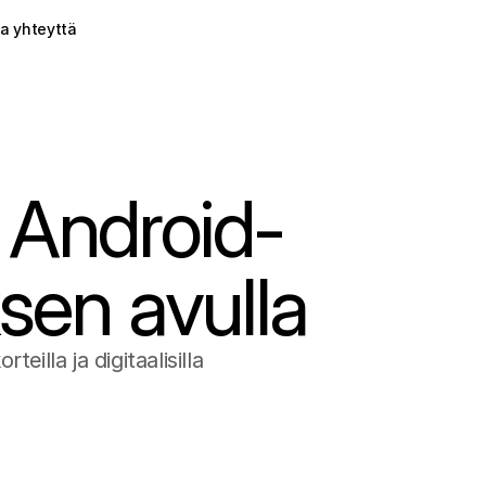
a yhteyttä
 Android-
ksen avulla
illa ja digitaalisilla