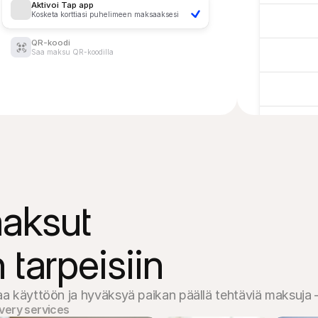
Aktivoi Tap app
Kosketa korttiasi puhelimeen maksaaksesi
QR-koodi
Saa maksu QR-koodilla
ksut 

 tarpeisiin
käyttöön ja hyväksyä paikan päällä tehtäviä maksuja – lä
very services 