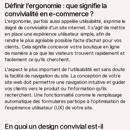
Contact
Définir l’ergonomie : que signifie la 
Pour les consommateurs
Découvrez pourquoi Mollie figure sur votre relevé bancaire
convivialité en e-commerce ?
Pour les clients Mollie
L'ergonomie, parfois aussi appelée utilisabilité, exprime le 
Contactez notre équipe support
Pour obtenir un devis
degré de convivialité d'un site internet. Il s'agit de mettre 
Découvrez comment nous pouvons aider votre entreprise
en place une expérience utilisateur simple, afin de 
rendre le plus agréable possible l’acte d’achat pour vos 
clients.. Cela signifie concevoir votre boutique en ligne 
de manière à ce que les visiteurs trouvent rapidement et 
facilement ce qu'ils cherchent.
L'aspect le plus important de l'utilisabilité est sans doute 
la facilité de navigation du site. La conception de votre 
site web doit permettre une navigation intuitive et guider 
vos clients vers le produit ou l'information qu'ils 
recherchent. Une fonctionnalité comme le remplissage 
automatique des formulaires participe à l'optimisation de 
l'expérience utilisateur (UX) de votre site.
En quoi un design convivial est-il 