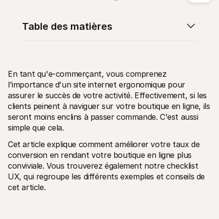
Table des matières
Ressources techniques
API Mol
En tant qu'e-commerçant, vous comprenez 
Portail développeurs
Docu
Découvrez les ressources de développement et les mises à 
Explor
l'importance d'un site internet ergonomique pour 
jour
Statu
assurer le succès de votre activité. Effectivement, si les 
Bibliothèques
Vérifi
clients peinent à naviguer sur votre boutique en ligne, ils 
Intégrez Mollie avec des packages prêts à l'emploi
Chan
Communauté Discord
seront moins enclins à passer commande. C'est aussi 
Lisez 
Rejoignez notre communauté de développeurs
simple que cela.
À propos de Mollie
Conten
Tarifs
Conna
Cet article explique comment améliorer votre taux de 
Consultez nos tarifs
Découv
conversion en rendant votre boutique en ligne plus 
peuven
À propos
Témoi
conviviale. Vous trouverez également notre checklist 
Notre histoire et nos valeurs
 Découvrez comment nous aidons 
Actualités
UX, qui regroupe les différents exemples et conseils de 
nos cl
Lire les dernières actualités de 
cet article.
Livre
Mollie
Téléch
Nous rejoindre
Rejoignez notre équipe - nous 
recrutons !