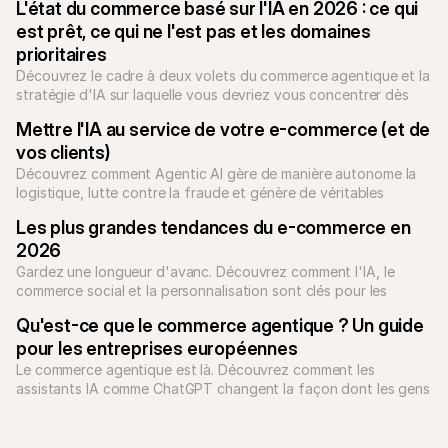
L'état du commerce basé sur l'IA en 2026 : ce qui 
est prêt, ce qui ne l'est pas et les domaines 
prioritaires
Découvrez le cadre à deux volets du commerce agentique et la 
stratégie d'IA sur laquelle vous devriez vous concentrer dès 
aujourd'hui.
Mettre l'IA au service de votre e-commerce (et de 
vos clients)
Découvrez comment Agentic AI gère de manière autonome la 
logistique, lutte contre la fraude et génère de véritables 
conversions pour les entreprises en 2026.
Les plus grandes tendances du e-commerce en 
2026
Gardez une longueur d'avanc. Découvrez comment l'IA, le 
commerce social et la personnalisation sont clés pour les 
années à venir.
Qu'est-ce que le commerce agentique ? Un guide 
pour les entreprises européennes
Le commerce agentique est là. Découvrez comment les 
assistants IA comme ChatGPT changent la façon dont les gens 
achètent, ce que cela signifie pour votre entreprise et 
comment Mollie prépare les entreprises européennes à l'avenir 