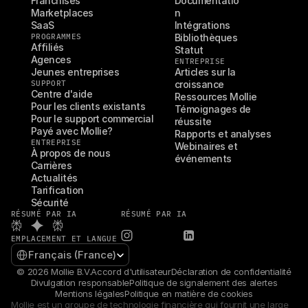
Franchises
Documentatio
Marketplaces
n
SaaS
Intégrations
PROGRAMMES
Bibliothèques
Affiliés
Statut
Agences
ENTREPRISE
Jeunes entreprises
Articles sur la 
SUPPORT
croissance
Centre d'aide
Ressources Mollie
Pour les clients existants
Témoignages de 
Pour le support commercial
réussite
Payé avec Mollie?
Rapports et analyses
ENTREPRISE
Webinaires et 
À propos de nous
événements
Carrières
Actualités
Tarification
Sécurité
RÉSUMÉ PAR IA
RÉSUMÉ PAR IA
EMPLACEMENT ET LANGUE
Select Language
Français (France)
© 2026 Mollie B.V.
Accord d'utilisateur
Déclaration de confidentialité
Divulgation responsable
Politique de signalement des alertes
Mentions légales
Politique en matière de cookies
Mollie est un groupe de technologie financière qui fournit une large 