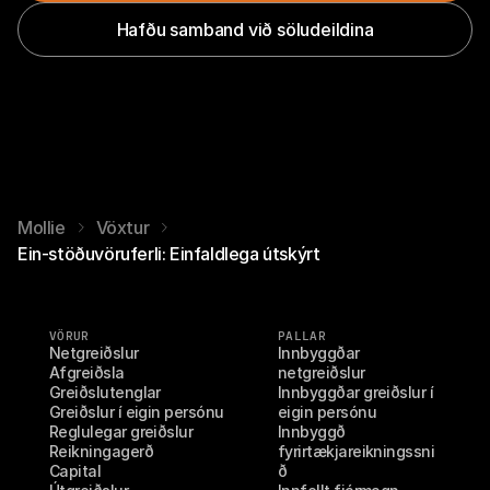
Hafðu samband við söludeildina
Mollie
Vöxtur
Ein-stöðuvöruferli: Einfaldlega útskýrt
VÖRUR
PALLAR
Netgreiðslur
Innbyggðar 
Afgreiðsla
netgreiðslur
Greiðslutenglar
Innbyggðar greiðslur í 
Greiðslur í eigin persónu
eigin persónu
Reglulegar greiðslur
Innbyggð 
Reikningagerð
fyrirtækjareikningssni
Capital
ð