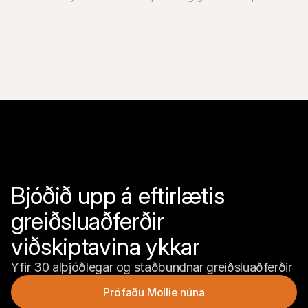
notendavænni til að fletta um.
Bjóðið upp á eftirlætis 
greiðsluaðferðir 
viðskiptavina ykkar
Yfir 30 alþjóðlegar og staðbundnar greiðsluaðferðir
Prófaðu Mollie núna