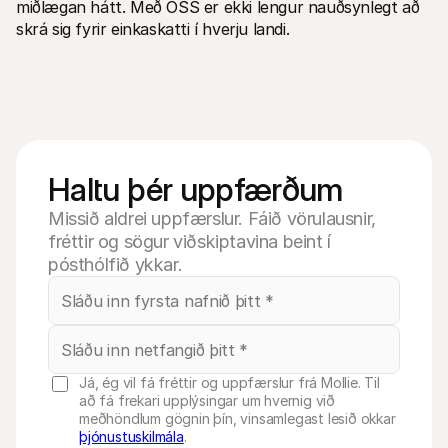
miðlægan hátt. Með OSS er ekki lengur nauðsynlegt að 
skrá sig fyrir einkaskatti í hverju landi.
Haltu þér uppfærðum
Missið aldrei uppfærslur. Fáið vörulausnir,
fréttir og sögur viðskiptavina beint í
pósthólfið ykkar.
Já, ég vil fá fréttir og uppfærslur frá Mollie. Til
að fá frekari upplýsingar um hvernig við
meðhöndlum gögnin þín, vinsamlegast lesið okkar
þjónustuskilmála
.