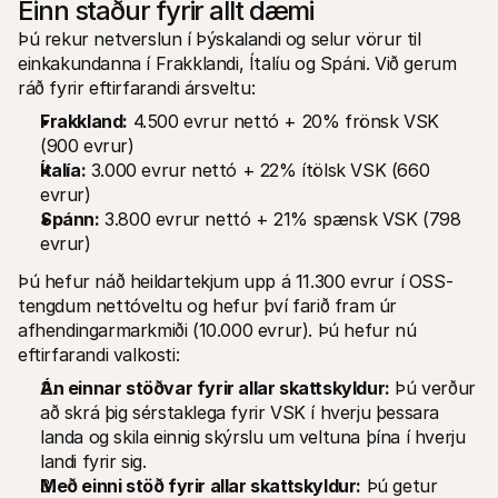
Einn staður fyrir allt dæmi
Þú rekur netverslun í Þýskalandi og selur vörur til 
einkakundanna í Frakklandi, Ítalíu og Spáni. Við gerum 
ráð fyrir eftirfarandi ársveltu:
Frakkland:
 4.500 evrur nettó + 20% frönsk VSK 
(900 evrur)
Ítalía:
 3.000 evrur nettó + 22% ítölsk VSK (660 
evrur)
Spánn:
 3.800 evrur nettó + 21% spænsk VSK (798 
evrur)
Þú hefur náð heildartekjum upp á 11.300 evrur í OSS-
tengdum nettóveltu og hefur því farið fram úr 
afhendingarmarkmiði (10.000 evrur). Þú hefur nú 
eftirfarandi valkosti:
Án einnar stöðvar fyrir allar skattskyldur:
 Þú verður 
að skrá þig sérstaklega fyrir VSK í hverju þessara 
landa og skila einnig skýrslu um veltuna þína í hverju 
landi fyrir sig.
Með einni stöð fyrir allar skattskyldur:
 Þú getur 