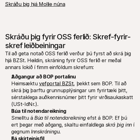
Skráðu þig hjá Mollie núna
Skráðu þig fyrir OSS ferlið: Skref-fyrir-
skref leiðbeiningar
Til að geta notað OSS ferlið verður þú fyrst að skrá þig 
hjá BZSt. Heildin, skráning fyrir OSS ferlið er meðal 
annars lokið í fimm einföldum skrefum:
Aðgangur að BOP portalinu
Heimsæktu 
vefportal BZSt
, þekkt sem BOP. Til að 
skrá þig þarftu grunnupplýsingar um fyrirtæki þitt, 
sérstaklega auðkennisnúmer þitt fyrir virðisaukaskatt 
(USt-IdNr.).
Búa til notendareikning
Smelltu á 
Búa til notendareikning
 efst á BOP. Ef þú 
ert þegar með aðgang, skaltu einfaldlega 
skrá þig inn
 í 
gegnum 
Innskráningu
.
Fá skírteinisfíl