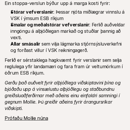
Ein stoppa-verslun býður upp á marga kosti fyrir:
Stórar vefverslanir
: Þessar njóta miðlægrar vinnslu á 
VSK í ýmsum ESB ríkjum
Smalar og meðalstórar vefverslanir
: Ferlið auðveldar 
inngöngu á alþjóðlegan markað og stuðlar þannig að 
vexti.
Allar smásalir
 sem vilja lágmarka stjórnsýsluverkefni 
og forðast villur í VSK reikningagerð.
Ferlið er sérstaklega hagkvæmt fyrir verslanir sem selja 
reglulega yfir landamæri og fara fram úr veltumörkum í 
öðrum ESB ríkjum.
Gerðu það auðvelt fyrir alþjóðlega viðskiptavini þína og 
bjóðaðu upp á vinsælustu alþjóðlegu og staðbundnu 
greiðsluaðferðirnar með aðeins einu einfaldri samningi í 
gegnum Mollie.
Þú greiðir aðeins fyrir árangursríkar 
viðskipti.
Prófaðu Mollie núna