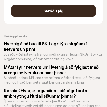
Skráðu þig
Fleiri uppfærslur
Hvernig á að búa til SKU og stýra birgðum í 
netverslun þinni
Losaðu viðskiptavinaárangur með skynsamlegum SKUs. Styrktu 
birgðastjórnunina, viðskiptavinatrúf og vöxt.
MAtar fyrir netverslun: Hvernig á að fylgjast með 
árangri netverslunarinnar þinnar
Skoðaðu helstu KPI-ana sem rafræn viðskipti ættu að fylgjast 
með, og hvað þeir geta sagt þér um verslunina þína.
Rennior: Hverjar tegundir af leiðsögn bæta 
umbreytingu hlutfall síðunnar þinnar?
Í þessari grein munum við gefa þér 8 ráð til að hámarka 
niðurfellivalmyndir vefsíðunnar þinnar og gera síðuna þína enn 