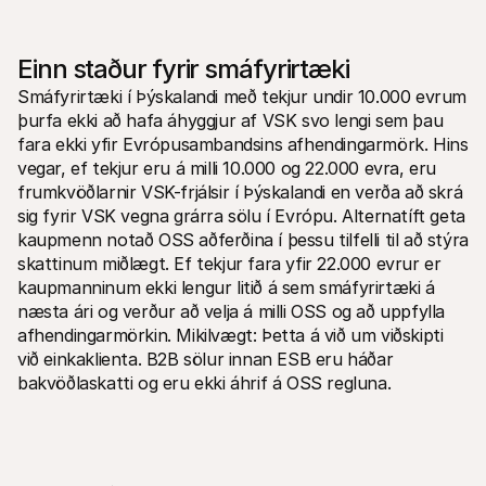
Einn staður fyrir smáfyrirtæki
Smáfyrirtæki í Þýskalandi með tekjur undir 10.000 evrum 
þurfa ekki að hafa áhyggjur af VSK svo lengi sem þau 
fara ekki yfir Evrópusambandsins afhendingarmörk. Hins 
vegar, ef tekjur eru á milli 10.000 og 22.000 evra, eru 
frumkvöðlarnir VSK-frjálsir í Þýskalandi en verða að skrá 
sig fyrir VSK vegna grárra sölu í Evrópu. Alternatíft geta 
kaupmenn notað OSS aðferðina í þessu tilfelli til að stýra 
skattinum miðlægt. Ef tekjur fara yfir 22.000 evrur er 
kaupmanninum ekki lengur litið á sem smáfyrirtæki á 
næsta ári og verður að velja á milli OSS og að uppfylla 
afhendingarmörkin. Mikilvægt: Þetta á við um viðskipti 
við einkaklienta. B2B sölur innan ESB eru háðar 
bakvöðlaskatti og eru ekki áhrif á OSS regluna.