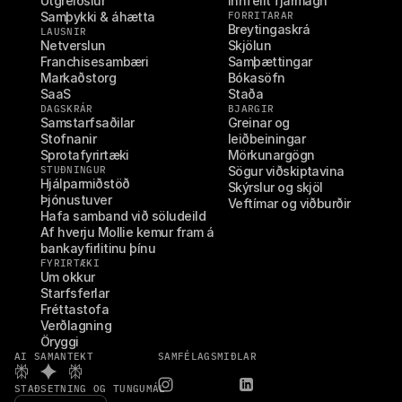
Útgreiðslur
Innfellt fjármagn
Samþykki & áhætta
FORRITARAR
Breytingaskrá
LAUSNIR
Netverslun
Skjölun
Franchisesambæri
Samþættingar
Markaðstorg
Bókasöfn
SaaS
Staða
DAGSKRÁR
BJARGIR
Samstarfsaðilar
Greinar og 
Stofnanir
leiðbeiningar
Sprotafyrirtæki
Mörkunargögn
STUÐNINGUR
Sögur viðskiptavina
Hjálparmiðstöð
Skýrslur og skjöl
Þjónustuver
Veftímar og viðburðir
Hafa samband við söludeild
Af hverju Mollie kemur fram á 
bankayfirlitinu þínu
FYRIRTÆKI
Um okkur
Starfsferlar
Fréttastofa
Verðlagning
Öryggi
AI SAMANTEKT
SAMFÉLAGSMIÐLAR
STAÐSETNING OG TUNGUMÁL
Select Language