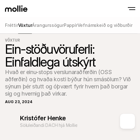
Fréttir
Vöxtur
Árangurssögur
Pappír
Vefnámskeið og viðburðir
Samþykkja greiðslur
VÖXTUR
Netgreiðslur
Ein-stöðuvöruferli:
Snerta til að greiða á iPhone
Lærðu meira
Samþykkja og stjórna
Samþykktu snertingarlausar greiðslur beint
Greiðslur í eigin p
Einfaldlega útskýrt
Taktu við greiðslum m
greiðslustöðvum og 
Afgreiðsla
Hvað er einu-stops verslunaraðferðin (OSS 
Bjóða upp á greiðslufer
aðferðin) og hvaða kosti býður hún smásölum? Við 
sérsniðið að umbreyt
sýnum þér stutt og óþvært fyrir hvern það borgar 
Endurteknar greiðs
Safna endurteknum o
sig og hvernig það virkar.
áskriftargreiðslum
Samþykki & Áhætt
AUG 23, 2024
Fyrirbyggja svik og há
umbreytingu
Kristófer Henke
Samstarfsaðilar
Fyrir umboðsskrifstofur
Fyrir
Söluleiðandi DACH hjá Mollie
Kynntu þér samstarfsaðilaáætlun okkar fyrir 
Kynnt
umboðsskrifstofur