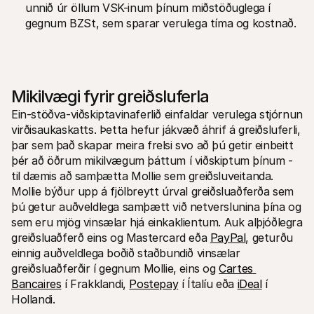
unnið úr öllum VSK-inum þínum miðstöðuglega í 
gegnum BZSt, sem sparar verulega tíma og kostnað.
Mikilvægi fyrir greiðsluferla
Ein-stöðva-viðskiptavinaferlið einfaldar verulega stjórnun 
virðisaukaskatts. Þetta hefur jákvæð áhrif á greiðsluferli, 
þar sem það skapar meira frelsi svo að þú getir einbeitt 
þér að öðrum mikilvægum þáttum í viðskiptum þínum - 
til dæmis að samþætta Mollie sem greiðsluveitanda. 
Mollie býður upp á fjölbreytt úrval greiðsluaðferða sem 
þú getur auðveldlega samþætt við netverslunina þína og 
sem eru mjög vinsælar hjá einkaklientum. Auk alþjóðlegra 
greiðsluaðferð eins og Mastercard eða 
PayPal
, geturðu 
einnig auðveldlega boðið staðbundið vinsælar 
greiðsluaðferðir í gegnum Mollie, eins og 
Cartes 
Bancaires
 í Frakklandi, 
Postepay
 í Ítalíu eða 
iDeal
 í 
Hollandi.