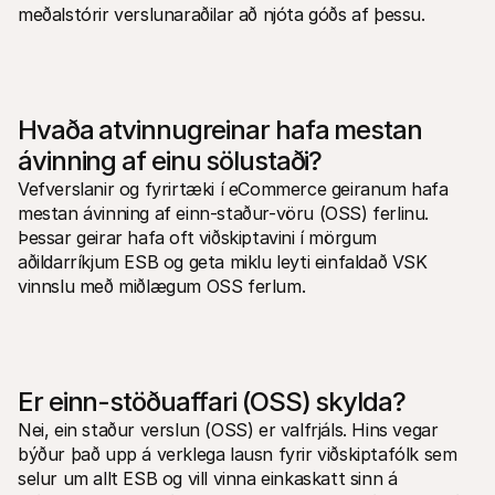
meðalstórir verslunaraðilar að njóta góðs af þessu.
Hvaða atvinnugreinar hafa mestan 
ávinning af einu sölustaði?
Vefverslanir og fyrirtæki í eCommerce geiranum hafa 
mestan ávinning af einn-staður-vöru (OSS) ferlinu. 
Þessar geirar hafa oft viðskiptavini í mörgum 
aðildarríkjum ESB og geta miklu leyti einfaldað VSK 
vinnslu með miðlægum OSS ferlum.
Er einn-stöðuaffari (OSS) skylda?
Nei, ein staður verslun (OSS) er valfrjáls. Hins vegar 
býður það upp á verklega lausn fyrir viðskiptafólk sem 
selur um allt ESB og vill vinna einkaskatt sinn á 