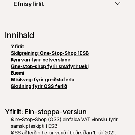
Efnisyfirlit
Innihald
Tæknilegar auðlindir
Mollie 
Yfirlit
Raðh გუნna
Skjöl
Skilgreining: One-Stop-Shop í ESB
Kynntu þér þróunaraðilaauðlindir og uppfærslur
Kannað
Fyrirvari fyrir netverslanir
Bókasöfn
Stað
Sameinaðu Mollie við bókasöfn tilbúin til notkunar
Athuga
One-stop-shop fyrir smáfyrirtæki
Discord samfélag
Breyt
Dæmi
Taktu þátt í forritarasamfélagi okkar
Kynntu
Mikilvægi fyrir greiðsluferla
Um Mollie
Mollie 
Skráning fyrir OSS ferlið
Verðlag
Grein
Skoðaðu verðskrá okkar
Uppgöt
fyrirt
Um okkur
Áran
Lærðu meira um sögu okkar og gildi
Sjáðu 
Fréttir
Yfirlit: Ein-stoppa-verslun
viðski
Lestu nýjustu fréttirnar frá Mollie
Pappí
Starfsferlar
One-Stop-Shop (OSS) einfalda VAT vinnslu fyrir 
Hladdu
Komdu að vinna með okkur – við 
samskiptaskipti í ESB
erum að ráða!
OSS aðferðin hefur verið í boði síðan 1. júlí 2021.
Hafa samband