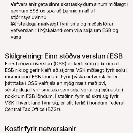
Fyrir kaupendur
Vefverslanir geta sinnt skattaskyldum sínum miðlægt í 
Fáðu að vita hvers vegna Mollie er á bankayfirlitinu þínu
gegnum ESB og sparað þannig mikið af 
Fyrir Mollie viðskiptavini
stjórnsýsluvinnu
Hafðu samband við þjónustuverið okkar
Hafðu samband við söludeild
Sérstaklega mikilvægt fyrir smá og meðalstórar 
Kynntu þér hvernig við getum hjálpað fyrirtæki þínu
vefverslanir í Þýskalandi sem vilja selja um ESB og 
vaxa
Skilgreining: Einn stöðva verslun í ESB
Ein-stöðuvöruverslun (OSS) er kerfi sem gildir um öll 
ESB ríki og gerir kleift að stjórna VSK miðlægt fyrir sölu í 
mismunandi ESB löndum. Fyrir þýska netverslanir er 
þátttaka í OSS valfrjáls en mjög mælt með því, 
sérstaklega fyrir smásala sem selja vörur og þjónustu í 
nokkrum ESB löndum. Í staðinn fyrir að skrá sig fyrir 
VSK í hvert land fyrir sig, er allt ferlið í höndum Federal 
Central Tax Office (BZSt).
Kostir fyrir netverslanir