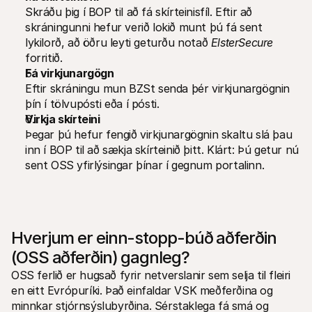
Skráðu þig í BOP til að fá skírteinisfíl. Eftir að 
skráningunni hefur verið lokið munt þú fá sent 
lykilorð, að öðru leyti geturðu notað 
ElsterSecure
forritið.
Fá virkjunargögn
Eftir skráningu mun BZSt senda þér virkjunargögnin 
þín í tölvupósti eða í pósti.
Virkja skírteini
Þegar þú hefur fengið virkjunargögnin skaltu slá þau 
inn í BOP til að sækja skírteinið þitt. Klárt: Þú getur nú 
sent OSS yfirlýsingar þínar í gegnum portalinn.
Hverjum er einn-stopp-búð aðferðin 
(OSS aðferðin) gagnleg?
OSS ferlið er hugsað fyrir netverslanir sem selja til fleiri 
en eitt Evrópuríki. Það einfaldar VSK meðferðina og 
minnkar stjórnsýslubyrðina. Sérstaklega fá smá og 