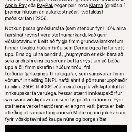
Apple Pay
 eða 
PayPal.
 Þegar þeir nota 
Klarna
 (greiðsla í 
þremur hlutum án aukakostnaðar) tvöfaldast 
meðalkarfan í 220€.
Notkun þessa greiðslumáta (sem stendur fyrir 10% allra 
færslna) reynist vera stefnumarkandi. Það gerir 
viðskiptavinum kleift að fylgja fimm grundvallarskrefum 
hinnar tilvaldu húðumhirðu sem Dermalogica hefur sett 
upp. Eins og Léna bendir á, „hugmyndin er ekki bara að 
selja andlitshreinsi og serum; þetta snýst um að bjóða 
upp á öll fimm skrefin í húðumhirðu, frá 
förðunarfjarlægingu til rakagjafar, sem samsvarar fimm 
vörum.“ Innleiðing BNPL hafði áhrif á pöntunarupphæðir 
(á bilinu 250€ til 400€ eða meira) og jók viðskiptahlutfall 
innkaupakarfa verulega. Þessar stærri innkaupakörfur 
samsvara viðskiptavinum sem fylgja allri rútínunni. Fyrir 
stafræna verkefnastjórann er enginn vafi: þetta er bein 
afleiðing af samþættingunni við Mollie og möguleikanum 
fyrir viðskiptavini að kaupa núna og borga síðar.