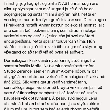
finnst „mjög hagnýtt og einfalt“. Að hennar sögn eru 
allar upplýsingar sem maður gæti þurft á að halda 
aðgengilegar og settar fram á skýran hátt. Þetta er 
verulegur munur frá fyrri greiðslulausn sem Dermalogica 
í Frakklandi notaði. Annar kostur, og ekki sá minnsti: allt 
er á sama stað í bakvinnslunni, sem straumlínulagar 
verkefni eins og gerð skýrslna eða jafnvel meðferð 
endurgreiðslna. Þetta sparar töluverðan tíma. Hún 
staðfestir einnig að tiltækar leiðbeiningar séu skýrar og 
viðeigandi og að ferlið við að byrja sé auðvelt.
Dermalogica í Frakklandi nýtur einnig stuðnings frá 
samstarfsaðila Mollie. Netverslunarsérfræðistofan 
Studio Zerance, sem er hluti af Axome hópnum, bar 
ábyrgð á endurhönnun vefsíðu Dermalogica í Frakklandi 
árið 2022. Slík vinna getur verið vandmeðfarin, 
sérstaklega þegar verið er að breyta virkni sem þarf að 
vera óaðfinnanlega samþætt til að forðast að trufla 
kaupferli viðskiptavinarins. Á þessu sviði leggur Léna 
áherslu á frábært starf stofunnar: „þau styðja okkur í 
öllum málum, hvort sem það er endurhönnun vefsíðu 