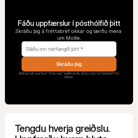
Fáðu uppfærslur í pósthólfið þitt
Skráðu þig á fréttabréf okkar og lærðu meira 
um Mollie.
Skráðu þig
Með því að smella á "Skrá mig" staðfestirðu að þú viljir fá fréttabréf frá 
Mollie.
Tengdu hverja greiðslu. 