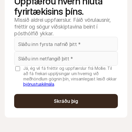
Uppfærðu hvern hluta 
fyrirtækisins þíns.
Missið aldrei uppfærslur. Fáið vörulausnir,
fréttir og sögur viðskiptavina beint í
pósthólfið ykkar.
Já, ég vil fá fréttir og uppfærslur frá Mollie. Til
að fá frekari upplýsingar um hvernig við
meðhöndlum gögnin þín, vinsamlegast lesið okkar
þjónustuskilmála
.
Skráðu þig