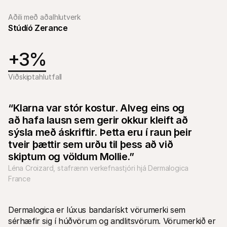
Aðili með aðalhlutverk
Stúdíó Zerance
+3%
Tæknilegar auðlindir
Mollie 
Viðskiptahlutfall
Raðh გუნna
Skjöl
Kynntu þér þróunaraðilaauðlindir og uppfærslur
Kannað
Bókasöfn
Stað
“Klarna var stór kostur. Alveg eins og 
Sameinaðu Mollie við bókasöfn tilbúin til notkunar
Athuga
að hafa lausn sem gerir okkur kleift að 
Discord samfélag
Breyt
Taktu þátt í forritarasamfélagi okkar
Kynntu
sýsla með áskriftir. Þetta eru í raun þeir 
Um Mollie
Mollie 
tveir þættir sem urðu til þess að við 
Verðlag
Grein
Skoðaðu verðskrá okkar
Uppgöt
skiptum og völdum Mollie.”
fyrirt
Um okkur
Léna Croizard, stafrænn verkefnastjóri hjá Dermalogica 
Áran
Lærðu meira um sögu okkar og gildi
France
Sjáðu 
Fréttir
viðski
Lestu nýjustu fréttirnar frá Mollie
Pappí
Starfsferlar
Hladdu
Komdu að vinna með okkur – við 
Dermalogica er lúxus bandarískt vörumerki sem 
erum að ráða!
sérhæfir sig í húðvörum og andlitsvörum. Vörumerkið er 
Hafa samband