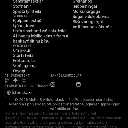
Samstarfsaðilar
Greinar og 
Stofnanir
leiðbeiningar
Sprotafyrirtæki
Mörkunargögn
STUÐNINGUR
Sögur viðskiptavina
Hjálparmiðstöð
Skýrslur og skjöl
Þjónustuver
Veftímar og viðburðir
Hafa samband við söludeild
Af hverju Mollie kemur fram á 
bankayfirlitinu þínu
FYRIRTÆKI
Um okkur
Starfsferlar
Fréttastofa
Verðlagning
Öryggi
AI SAMANTEKT
SAMFÉLAGSMIÐLAR
STAÐSETNING OG TUNGUMÁL
Select Language
Íslenska
© 2026 Mollie B.V.
Notendaskilmálar
Persónuverndarstefna
Ábyrgð á upplýsingagjöf
Uppljóstrunarstefna
Löglegar upplýsingar
Vafrakökustefna
Mollie er fjármálatæknihópur sem veitir fjölbreytt úrval 
fjármálaþjónustu og tæknivarnings um alla Evrópu og í Bretlandi sem 
hluti af okkar stefnu til að gera greiðslur og fjármálastjórnun 
auðvelda fyrir hvert fyrirtæki. Mollie B.V. er með leyfi og skráð sem 