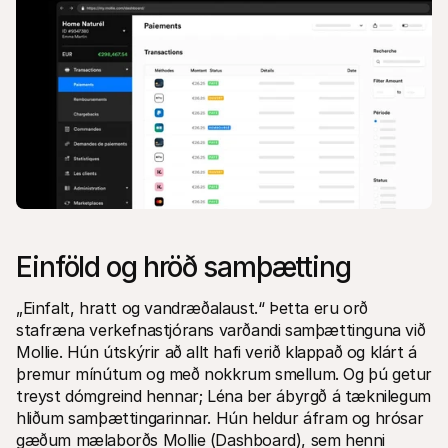
Einföld og hröð samþætting
„Einfalt, hratt og vandræðalaust.“ Þetta eru orð 
stafræna verkefnastjórans varðandi samþættinguna við 
Mollie. Hún útskýrir að allt hafi verið klappað og klárt á 
þremur mínútum og með nokkrum smellum. Og þú getur 
treyst dómgreind hennar; Léna ber ábyrgð á tæknilegum 
hliðum samþættingarinnar. Hún heldur áfram og hrósar 
gæðum mælaborðs Mollie (Dashboard), sem henni 