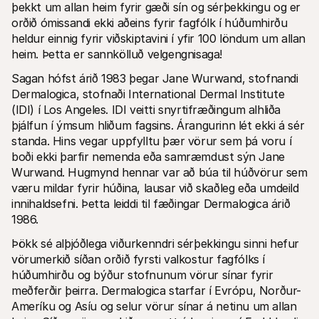
Fyrir kaupendur
þekkt um allan heim fyrir gæði sín og sérþekkingu og er 
Fáðu að vita hvers vegna Mollie er á bankayfirlitinu þínu
orðið ómissandi ekki aðeins fyrir fagfólk í húðumhirðu 
Fyrir Mollie viðskiptavini
heldur einnig fyrir viðskiptavini í yfir 100 löndum um allan 
Hafðu samband við þjónustuverið okkar
heim. Þetta er sannkölluð velgengnisaga!
Hafðu samband við söludeild
Kynntu þér hvernig við getum hjálpað fyrirtæki þínu
Sagan hófst árið 1983 þegar Jane Wurwand, stofnandi 
Dermalogica, stofnaði International Dermal Institute 
(IDI) í Los Angeles. IDI veitti snyrtifræðingum alhliða 
þjálfun í ýmsum hliðum fagsins. Árangurinn lét ekki á sér 
standa. Hins vegar uppfylltu þær vörur sem þá voru í 
boði ekki þarfir nemenda eða samræmdust sýn Jane 
Wurwand. Hugmynd hennar var að búa til húðvörur sem 
væru mildar fyrir húðina, lausar við skaðleg eða umdeild 
innihaldsefni. Þetta leiddi til fæðingar Dermalogica árið 
1986.
Þökk sé alþjóðlega viðurkenndri sérþekkingu sinni hefur 
vörumerkið síðan orðið fyrsti valkostur fagfólks í 
húðumhirðu og býður stofnunum vörur sínar fyrir 
meðferðir þeirra. Dermalogica starfar í Evrópu, Norður-
Ameríku og Asíu og selur vörur sínar á netinu um allan 