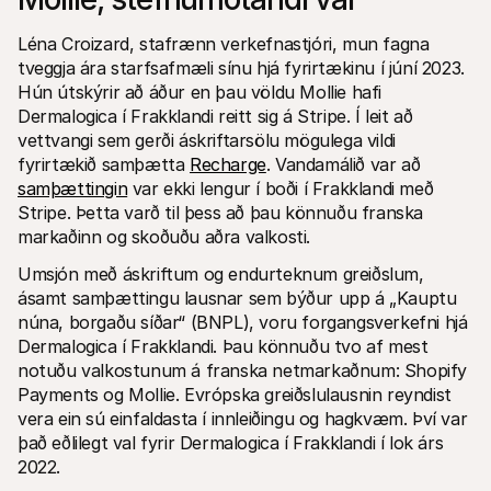
Léna Croizard, stafrænn verkefnastjóri, mun fagna 
tveggja ára starfsafmæli sínu hjá fyrirtækinu í júní 2023. 
Hún útskýrir að áður en þau völdu Mollie hafi 
Dermalogica í Frakklandi reitt sig á Stripe. Í leit að 
vettvangi sem gerði áskriftarsölu mögulega vildi 
fyrirtækið samþætta 
Recharge
. Vandamálið var að 
samþættingin
 var ekki lengur í boði í Frakklandi með 
Stripe. Þetta varð til þess að þau könnuðu franska 
markaðinn og skoðuðu aðra valkosti.
Umsjón með áskriftum og endurteknum greiðslum, 
ásamt samþættingu lausnar sem býður upp á „Kauptu 
núna, borgaðu síðar“ (BNPL), voru forgangsverkefni hjá 
Dermalogica í Frakklandi. Þau könnuðu tvo af mest 
notuðu valkostunum á franska netmarkaðnum: Shopify 
Payments og Mollie. Evrópska greiðslulausnin reyndist 
vera ein sú einfaldasta í innleiðingu og hagkvæm. Því var 
það eðlilegt val fyrir Dermalogica í Frakklandi í lok árs 
2022.