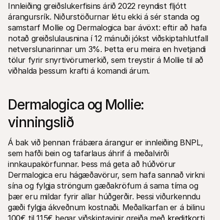
Innleiðing greiðslukerfisins árið 2022 reyndist fljótt 
árangursrík. Niðurstöðurnar létu ekki á sér standa og 
samstarf Mollie og Dermalogica bar ávöxt: eftir að hafa 
notað greiðslulausnina í 12 mánuði jókst viðskiptahlutfall 
netverslunarinnar um 3%. Þetta eru meira en hvetjandi 
tölur fyrir snyrtivörumerkið, sem treystir á Mollie til að 
viðhalda þessum krafti á komandi árum.
Dermalogica og Mollie: 
vinningslið
Á bak við þennan frábæra árangur er innleiðing BNPL, 
sem hafði bein og tafarlaus áhrif á meðalvirði 
innkaupakörfunnar. Þess má geta að húðvörur 
Dermalogica eru hágæðavörur, sem hafa sannað virkni 
sína og fylgja ströngum gæðakröfum á sama tíma og 
þær eru mildar fyrir allar húðgerðir. Þessi viðurkenndu 
gæði fylgja ákveðnum kostnaði. Meðalkarfan er á bilinu 
100€ til 115€ þegar viðskiptavinir greiða með 
kreditkorti
, 