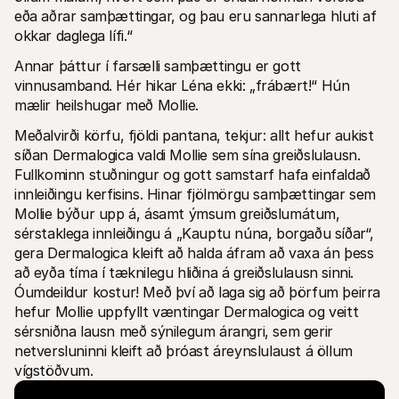
eða aðrar samþættingar, og þau eru sannarlega hluti af 
okkar daglega lífi.“
Annar þáttur í farsælli samþættingu er gott 
vinnusamband. Hér hikar Léna ekki: „frábært!“ Hún 
mælir heilshugar með Mollie.
Meðalvirði körfu, fjöldi pantana, tekjur: allt hefur aukist 
síðan Dermalogica valdi Mollie sem sína greiðslulausn. 
Fullkominn stuðningur og gott samstarf hafa einfaldað 
innleiðingu kerfisins. Hinar fjölmörgu samþættingar sem 
Mollie býður upp á, ásamt ýmsum greiðslumátum, 
sérstaklega innleiðingu á „Kauptu núna, borgaðu síðar“, 
gera Dermalogica kleift að halda áfram að vaxa án þess 
að eyða tíma í tæknilegu hliðina á greiðslulausn sinni. 
Óumdeildur kostur! Með því að laga sig að þörfum þeirra 
hefur Mollie uppfyllt væntingar Dermalogica og veitt 
sérsniðna lausn með sýnilegum árangri, sem gerir 
netversluninni kleift að þróast áreynslulaust á öllum 
vígstöðvum.