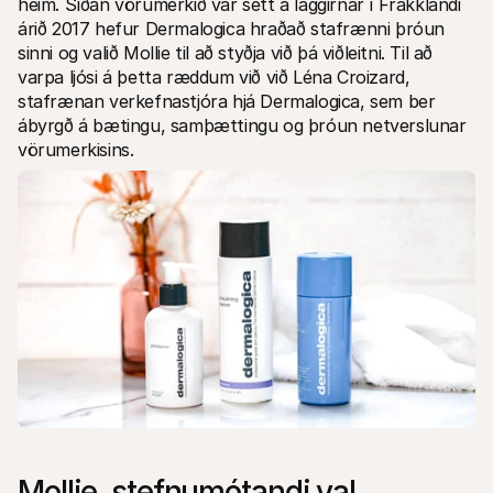
heim. Síðan vörumerkið var sett á laggirnar í Frakklandi 
árið 2017 hefur Dermalogica hraðað stafrænni þróun 
sinni og valið Mollie til að styðja við þá viðleitni. Til að 
varpa ljósi á þetta ræddum við við Léna Croizard, 
stafrænan verkefnastjóra hjá Dermalogica, sem ber 
ábyrgð á bætingu, samþættingu og þróun netverslunar 
vörumerkisins.
Mollie, stefnumótandi val