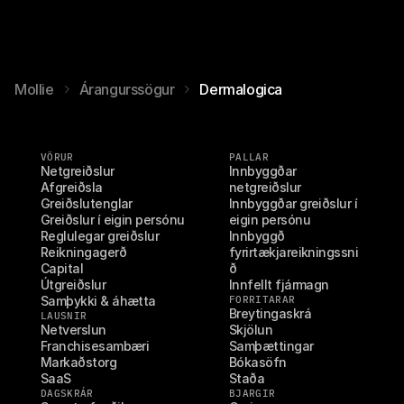
Mollie
Árangurssögur
Dermalogica
VÖRUR
PALLAR
Netgreiðslur
Innbyggðar 
Afgreiðsla
netgreiðslur
Greiðslutenglar
Innbyggðar greiðslur í 
Greiðslur í eigin persónu
eigin persónu
Reglulegar greiðslur
Innbyggð 
Reikningagerð
fyrirtækjareikningssni
Capital
ð
Útgreiðslur
Innfellt fjármagn
Samþykki & áhætta
FORRITARAR
Breytingaskrá
LAUSNIR
Netverslun
Skjölun
Franchisesambæri
Samþættingar
Markaðstorg
Bókasöfn
SaaS
Staða
DAGSKRÁR
BJARGIR