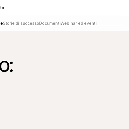
ta
de
Storie di successo
Documenti
Webinar ed eventi
o: