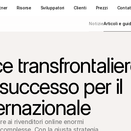
tner
Risorse
Sviluppatori
Clienti
Prezzi
Contat
Notizie
Articoli e gui
transfrontalier
 successo per il
ernazionale
 ai rivenditori online enormi 
omplesse. Con la giusta strategia, 