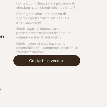
Come puoi ottimizzare il processo di 
checkout per i clienti internazionali?
Come garantisci una catena di 
approvvigionamento affidabile e 
internazionale?
Quali requisiti tecnici sono 
particolarmente importanti per l'e-
ni 
commerce transfrontaliero?
Quali misure di sicurezza sono 
essenziali per il commercio elettronico 
transfrontaliero?
Contatta le vendite
 
 