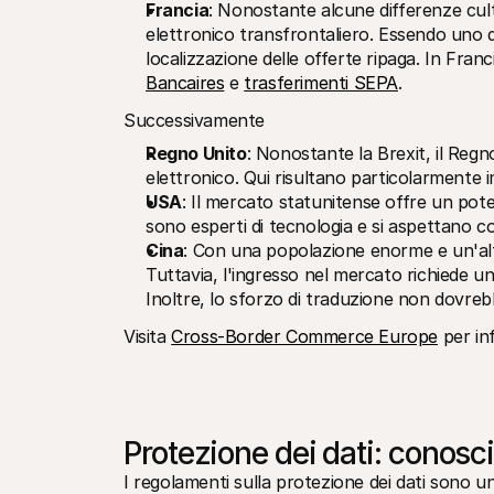
Francia
: Nonostante alcune differenze cultu
elettronico transfrontaliero. Essendo uno d
localizzazione delle offerte ripaga. In Franc
Bancaires
 e 
trasferimenti SEPA
.
Successivamente
Regno Unito
: Nonostante la Brexit, il Reg
elettronico. Qui risultano particolarmente i
USA
: Il mercato statunitense offre un pot
sono esperti di tecnologia e si aspettano c
Cina
: Con una popolazione enorme e un'alta
Tuttavia, l'ingresso nel mercato richiede u
Inoltre, lo sforzo di traduzione non dovre
Visita 
Cross-Border Commerce Europe
 per in
Protezione dei dati: conosci 
I regolamenti sulla protezione dei dati sono un