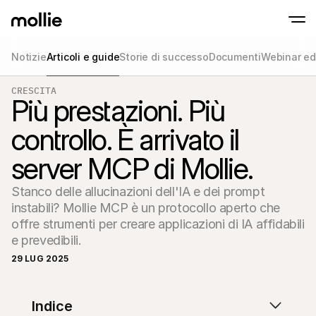
Notizie
Articoli e guide
Storie di successo
Documenti
Webinar ed
Accetta pagamenti
CRESCITA
Pagamenti online
Più prestazioni. Più
Tap to Pay su iPhone
Inizia ora
Accetta e gestisci i p
Accettate pagamenti contactless direttam
online
controllo. È arrivato il
Pagamenti di pers
Accetta pagamenti con
server MCP di Mollie.
dispositivi
Checkout
Offri un checkout ott
Stanco delle allucinazioni dell'IA e dei prompt 
la conversione
Pagamenti ricorren
instabili? Mollie MCP è un protocollo aperto che 
Raccogli pagamenti ric
offre strumenti per creare applicazioni di IA affidabili 
abbonamenti
Acceptance & Risk
Previeni le frodi e otti
29 LUG 2025
conversione
Partner
Per agenzie
Per 
Scopri il nostro Programma di partnership per agenzie
Esplor
Indice