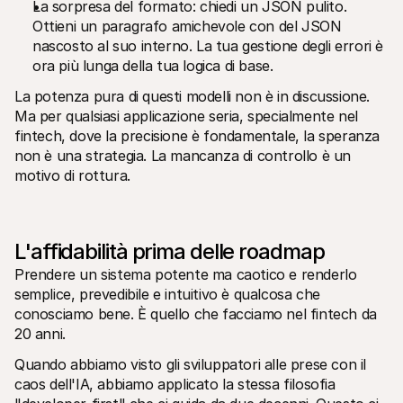
La sorpresa del formato: chiedi un JSON pulito. 
Per acquirenti
Ottieni un paragrafo amichevole con del JSON 
Scopri perché Mollie è sul tuo estratto conto bancario
Per i clienti di Mollie
nascosto al suo interno. La tua gestione degli errori è 
Contatta il nostro team di supporto clienti
ora più lunga della tua logica di base.
Contatta vendite
Scopri come possiamo aiutare il tuo business
La potenza pura di questi modelli non è in discussione. 
Ma per qualsiasi applicazione seria, specialmente nel 
fintech, dove la precisione è fondamentale, la speranza 
non è una strategia. La mancanza di controllo è un 
motivo di rottura.
L'affidabilità prima delle roadmap
Prendere un sistema potente ma caotico e renderlo 
semplice, prevedibile e intuitivo è qualcosa che 
conosciamo bene. È quello che facciamo nel fintech da 
20 anni.
Quando abbiamo visto gli sviluppatori alle prese con il 
caos dell'IA, abbiamo applicato la stessa filosofia 