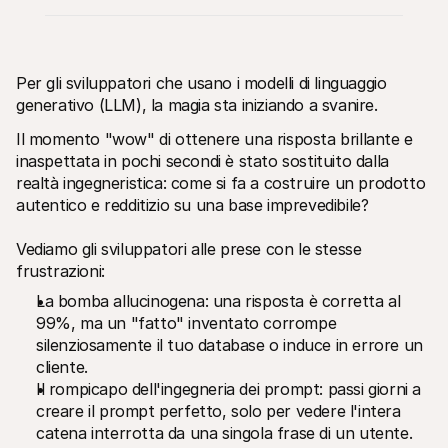
Per gli sviluppatori che usano i modelli di linguaggio 
generativo (LLM), la magia sta iniziando a svanire.
Il momento "wow" di ottenere una risposta brillante e 
Risorse tecniche
API di 
Portale sviluppatori
Docu
inaspettata in pochi secondi è stato sostituito dalla 
Scopri le risorse per sviluppatori e gli aggiornamenti
Esplor
realtà ingegneristica: come si fa a costruire un prodotto 
Librerie
Stato
autentico e redditizio su una base imprevedibile?
Integra Mollie con librerie pronte all'uso
Contro
Comunità di Discord
Regis
Entra nella nostra comunità di sviluppatori
Leggi 
Vediamo gli sviluppatori alle prese con le stesse 
Informazioni su Mollie
Conten
frustrazioni:
Prezzi
Artic
Scopri i nostri prezzi
Scopri
La bomba allucinogena: una risposta è corretta al 
aiutar
Chi siamo
99%, ma un "fatto" inventato corrompe 
Stori
Scopri di più sulla nostra storia e 
silenziosamente il tuo database o induce in errore un 
valori
Scopri
clienti
Notizie
cliente.
Docu
Leggi le ultime notizie su Mollie
Il rompicapo dell'ingegneria dei prompt: passi giorni a 
Scaric
Carriere
creare il prompt perfetto, solo per vedere l'intera 
Vieni a lavorare con noi - stiamo 
assumendo!
catena interrotta da una singola frase di un utente.
Contatta