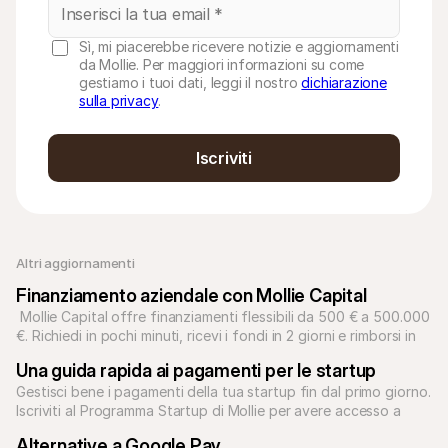
Sì, mi piacerebbe ricevere notizie e aggiornamenti
da Mollie. Per maggiori informazioni su come
gestiamo i tuoi dati, leggi il nostro
dichiarazione
sulla privacy
.
Iscriviti
Altri aggiornamenti 
Finanziamento aziendale con Mollie Capital
 Mollie Capital offre finanziamenti flessibili da 500 € a 500.000 
€. Richiedi in pochi minuti, ricevi i fondi in 2 giorni e rimborsi in 
base alle vendite.
Una guida rapida ai pagamenti per le startup
Gestisci bene i pagamenti della tua startup fin dal primo giorno. 
Iscriviti al Programma Startup di Mollie per avere accesso a 
soluzioni di pagamento per ogni tipo di modello di business.
Alternative a Google Pay