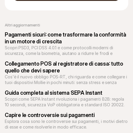
Altri aggiornamenti 
Pagamenti sicuri: come trasformare la conformità 
in un motore di crescita
Scopri PSD3, PCI DSS 4.0.1 e come protocolli moderni di 
sicurezza, come la biometria, aiutano a ridurre le frodi e 
aumentare le vendite.
Collegamento POS al registratore di cassa: tutto 
quello che devi sapere
Cos'è il nuovo obbligo POS-RT, chi riguarda e come collegare i 
tuoi dispositivi Mollie in pochi minuti: senza stress e senza 
sorprese.
Guida completa al sistema SEPA Instant
Scopri come SEPA Instant rivoluziona i pagamenti B2B: regola 
10 secondi, sicurezza VoP obbligatoria e standard ISO 20022. 
Guida completa per scalare nel 2026.
Capire le controversie sui pagamenti
Esplora cosa sono le controversie sui pagamenti, i motivi dietro 