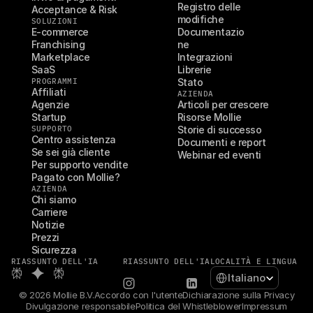
Registro delle 
Acceptance & Risk
modifiche
SOLUZIONI
E-commerce
Documentazio
Franchising
ne
Marketplace
Integrazioni
SaaS
Librerie
PROGRAMMI
Stato
Affiliati
AZIENDA
Agenzie
Articoli per crescere
Startup
Risorse Mollie
SUPPORTO
Storie di successo
Centro assistenza
Documenti e report
Se sei già cliente
Webinar ed eventi
Per supporto vendite
Pagato con Mollie?
AZIENDA
Chi siamo
Carriere
Notizie
Prezzi
Sicurezza
RIASSUNTO DELL'IA
RIASSUNTO DELL'IA
LOCALITÀ E LINGUA
Select Language
Italiano
© 2026 Mollie B.V.
Accordo con l'utente
Dichiarazione sulla Privacy
Divulgazione responsabile
Politica del Whistleblower
Impressum