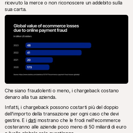
ricevuto la merce o non riconoscere un addebito sulla 
Per acquirenti
sua carta.
Scopri perché Mollie è sul tuo estratto conto bancario
Per i clienti di Mollie
Contatta il nostro team di supporto clienti
Contatta vendite
Scopri come possiamo aiutare il tuo business
Che siano fraudolenti o meno, i chargeback costano 
denaro alla tua azienda. 
Infatti, i chargeback possono costarti più del doppio 
dell'importo della transazione per ogni caso che devi 
gestire. E i 
dati
 mostrano che le frodi nell'ecommerce 
costeranno alle aziende poco meno di 50 miliardi di euro 