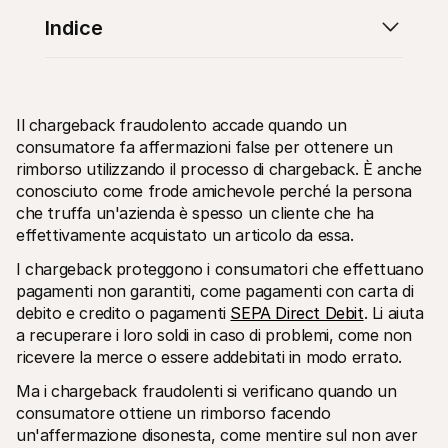
Indice
Il chargeback fraudolento accade quando un 
Risorse tecniche
API di 
consumatore fa affermazioni false per ottenere un 
Portale sviluppatori
Docu
rimborso utilizzando il processo di chargeback. È anche 
Scopri le risorse per sviluppatori e gli aggiornamenti
Esplor
conosciuto come frode amichevole perché la persona 
Librerie
Stato
Integra Mollie con librerie pronte all'uso
Contro
che truffa un'azienda è spesso un cliente che ha 
Comunità di Discord
Regis
effettivamente acquistato un articolo da essa.
Entra nella nostra comunità di sviluppatori
Leggi 
Informazioni su Mollie
Conten
I chargeback proteggono i consumatori che effettuano 
Prezzi
Artic
pagamenti non garantiti, come pagamenti con carta di 
Scopri i nostri prezzi
Scopri
aiutar
debito e credito o pagamenti 
SEPA Direct Debit
. Li aiuta 
Chi siamo
Stori
Scopri di più sulla nostra storia e 
a recuperare i loro soldi in caso di problemi, come non 
valori
Scopri
ricevere la merce o essere addebitati in modo errato.
clienti
Notizie
Docu
Leggi le ultime notizie su Mollie
Ma i chargeback fraudolenti si verificano quando un 
Scaric
Carriere
consumatore ottiene un rimborso facendo 
Vieni a lavorare con noi - stiamo 
assumendo!
un'affermazione disonesta, come mentire sul non aver 
Contatta