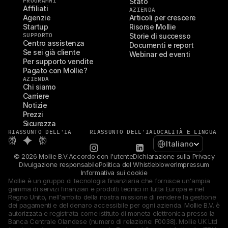
PROGRAMMI
Stato
Affiliati
AZIENDA
Agenzie
Articoli per crescere
Startup
Risorse Mollie
SUPPORTO
Storie di successo
Centro assistenza
Documenti e report
Se sei già cliente
Webinar ed eventi
Per supporto vendite
Pagato con Mollie?
AZIENDA
Chi siamo
Carriere
Notizie
Prezzi
Sicurezza
RIASSUNTO DELL'IA
RIASSUNTO DELL'IA
LOCALITÀ E LINGUA
Select Language
Italiano
© 2026 Mollie B.V.
Accordo con l'utente
Dichiarazione sulla Privacy
Divulgazione responsabile
Politica del Whistleblower
Impressum
Informativa sui cookie
Mollie è un gruppo di tecnologia finanziaria che fornisce un'ampia 
gamma di servizi finanziari e prodotti tecnici in tutta Europa e nel 
Regno Unito, nell'ambito della nostra missione di rendere la gestione 
dei pagamenti e del denaro accessibile per ogni azienda. Mollie B.V. è 
autorizzata e registrata come istituto di moneta elettronica presso la 
Banca Centrale Olandese (numero di relazione: F0038). Mollie UK Ltd 