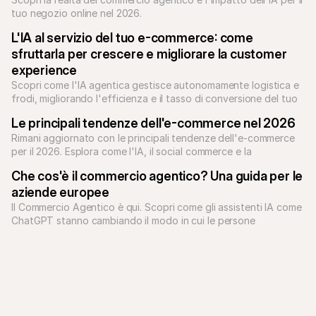
tuo negozio online nel 2026.
L'IA al servizio del tuo e-commerce: come 
sfruttarla per crescere e migliorare la customer 
experience
Scopri come l'IA agentica gestisce autonomamente logistica e 
frodi, migliorando l'efficienza e il tasso di conversione del tuo 
e-commerce nel 2026.
Le principali tendenze dell'e-commerce nel 2026
Rimani aggiornato con le principali tendenze dell'e-commerce 
per il 2026. Esplora come l'IA, il social commerce e la 
personalizzazione stanno plasmando gli acquisti online.
Che cos'è il commercio agentico? Una guida per le 
aziende europee
Il Commercio Agentico è qui. Scopri come gli assistenti IA come 
ChatGPT stanno cambiando il modo in cui le persone 
acquistano, cosa significa per la tua attività e come Mollie sta 