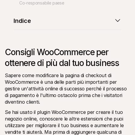
Co-responsabile paese
Indice
Risorse tecniche
API di 
Portale sviluppatori
Docu
Consigli WooCommerce per 
Scopri le risorse per sviluppatori e gli aggiornamenti
Esplor
Librerie
Stato
ottenere di più dal tuo business
Integra Mollie con librerie pronte all'uso
Contro
Comunità di Discord
Regis
Entra nella nostra comunità di sviluppatori
Leggi 
Sapere come modificare la pagina di checkout di 
Informazioni su Mollie
Conten
WooCommerce è una delle parti più importanti per 
Prezzi
Artic
gestire un'attività online di successo perché il processo 
Scopri i nostri prezzi
Scopri
aiutar
Chi siamo
di pagamento è l'ultimo ostacolo prima che i visitatori 
Stori
Scopri di più sulla nostra storia e 
diventino clienti.
valori
Scopri
clienti
Notizie
Se hai usato il plugin WooCommerce per creare il tuo 
Docu
Leggi le ultime notizie su Mollie
negozio online, conoscere le altre estensioni che puoi 
Scaric
Carriere
utilizzare per migliorare il tuo business e aumentare le 
Vieni a lavorare con noi - stiamo 
assumendo!
vendite ti aiuterà. Ma prima di aggiungere qualcuna di 
Contatta