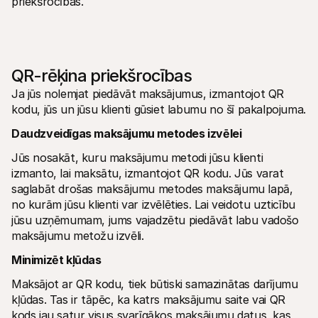
priekšrocības.
QR-rēķina priekšrocības
Ja jūs nolemjat piedāvāt maksājumus, izmantojot QR 
kodu, jūs un jūsu klienti gūsiet labumu no šī pakalpojuma.
Daudzveidīgas maksājumu metodes izvēlei
Jūs nosakāt, kuru maksājumu metodi jūsu klienti 
izmanto, lai maksātu, izmantojot QR kodu. Jūs varat 
saglabāt drošas maksājumu metodes maksājumu lapā, 
no kurām jūsu klienti var izvēlēties. Lai veidotu uzticību 
jūsu uzņēmumam, jums vajadzētu piedāvāt labu vadošo 
maksājumu metožu izvēli.
Minimizēt kļūdas
Maksājot ar QR kodu, tiek būtiski samazinātas darījumu 
kļūdas. Tas ir tāpēc, ka katrs maksājumu saite vai QR 
kods jau satur visus svarīgākos maksājumu datus, kas 