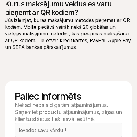
Kurus maksājumu veidus es varu 
pieņemt ar QR kodiem?
Jūs izlemjat, kuras maksājumu metodes pieņemat ar QR 
kodiem. 
Mollie
 piedāvā vairāk nekā 20 globālas un 
vietējās maksājumu metodes, kas pieejamas maksāšanai 
ar QR kodiem. Tie ietver 
kredītkartes
, 
PayPal
, 
Apple Pay
un SEPA bankas pārskaitījumus.
Paliec informēts
Nekad nepalaid garām atjauninājumus.
Saņemiet produktu atjauninājumus, ziņas un
klientu stāstus tieši savā iesūtnē.