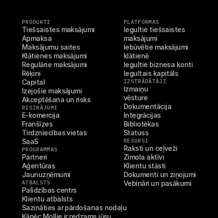
PRODUKTI
PLATFORMAS
Tiešsaistes maksājumi
Iegultie tiešsaistes 
Apmaksa
maksājumi
Maksājumu saites
Iebūvētie maksājumi 
Klātienes maksājumi
klātienē
Regulārie maksājumi
Iegultie biznesa konti
Rēķini
Iegultais kapitāls
Capital
IZSTRĀDĀTĀJI
Izmaiņu 
Izejošie maksājumi
vēsture
Akceptēšana un risks
Dokumentācija
RISINĀJUMI
E-komercija
Integrācijas
Franšīzes
Bibliotēkas
Tirdzniecības vietas
Statuss
SaaS
RESURSI
Raksti un ceļveži
PROGRAMMAS
Partneri
Zīmola aktīvi
Aģentūras
Klientu stāsti
Jaunuzņēmumi
Dokumenti un ziņojumi
ATBALSTS
Vebināri un pasākumi
Palīdzības centrs
Klientu atbalsts
Sazināties ar pārdošanas nodaļu
Kāpēc Mollie ir redzams jūsu 