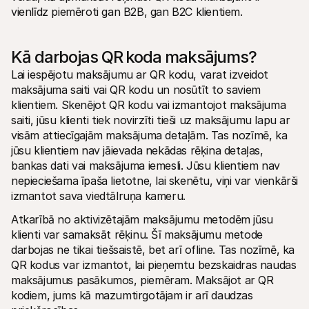
vienlīdz piemēroti gan B2B, gan B2C klientiem.
Kā darbojas QR koda maksājums?
Lai iespējotu maksājumu ar QR kodu, varat izveidot 
maksājuma saiti vai QR kodu un nosūtīt to saviem 
klientiem. Skenējot QR kodu vai izmantojot maksājuma 
saiti, jūsu klienti tiek novirzīti tieši uz maksājumu lapu ar 
visām attiecīgajām maksājuma detaļām. Tas nozīmē, ka 
jūsu klientiem nav jāievada nekādas rēķina detaļas, 
bankas dati vai maksājuma iemesli. Jūsu klientiem nav 
nepieciešama īpaša lietotne, lai skenētu, viņi var vienkārši 
izmantot sava viedtālruņa kameru.
Atkarībā no aktivizētajām maksājumu metodēm jūsu 
klienti var samaksāt rēķinu. Šī maksājumu metode 
darbojas ne tikai tiešsaistē, bet arī ofline. Tas nozīmē, ka 
QR kodus var izmantot, lai pieņemtu bezskaidras naudas 
maksājumus pasākumos, piemēram. Maksājot ar QR 
kodiem, jums kā mazumtirgotājam ir arī daudzas 