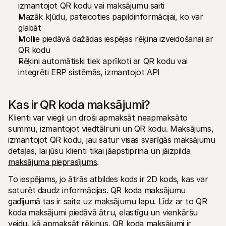
izmantojot QR kodu vai maksājumu saiti
Pircējiem
Mazāk kļūdu, pateicoties papildinformācijai, ko var 
Uzziniet, kāpēc Mollie ir jūsu bankas izrakstā
Mollie klientiem
glabāt
Sazinieties ar mūsu klientu atbalsta komandu
Mollie piedāvā dažādas iespējas rēķina izveidošanai ar 
Sazinieties ar pārdošanas komandu
QR kodu
Atklājiet, kā mēs varam palīdzēt jūsu uzņēmumam
Rēķini automātiski tiek aprīkoti ar QR kodu vai 
integrēti ERP sistēmās, izmantojot API
Kas ir QR koda maksājumi?
Klienti var viegli un droši apmaksāt neapmaksāto 
summu, izmantojot viedtālruni un QR kodu. Maksājums, 
izmantojot QR kodu, jau satur visas svarīgās maksājumu 
detaļas, lai jūsu klienti tikai jāapstiprina un jāizpilda 
maksājuma pieprasījums
.
To iespējams, jo ātrās atbildes kods ir 2D kods, kas var 
saturēt daudz informācijas. QR koda maksājumu 
gadījumā tas ir saite uz maksājumu lapu. Līdz ar to QR 
koda maksājumi piedāvā ātru, elastīgu un vienkāršu 
veidu, kā apmaksāt rēķinus. QR koda maksājumi ir 