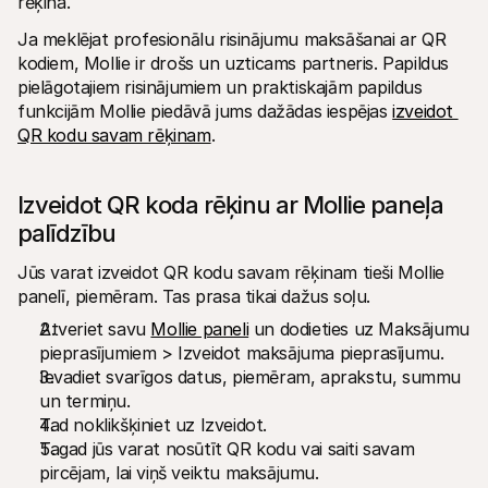
rēķina.
Ja meklējat profesionālu risinājumu maksāšanai ar QR 
kodiem, Mollie ir drošs un uzticams partneris. Papildus 
pielāgotajiem risinājumiem un praktiskajām papildus 
funkcijām Mollie piedāvā jums dažādas iespējas 
izveidot 
QR kodu savam rēķinam
.
Izveidot QR koda rēķinu ar Mollie paneļa 
palīdzību
Jūs varat izveidot QR kodu savam rēķinam tieši Mollie 
panelī, piemēram. Tas prasa tikai dažus soļu.
Atveriet savu 
Mollie paneli
 un dodieties uz Maksājumu 
pieprasījumiem > Izveidot maksājuma pieprasījumu.
Ievadiet svarīgos datus, piemēram, aprakstu, summu 
un termiņu.
Tad noklikšķiniet uz Izveidot.
Tagad jūs varat nosūtīt QR kodu vai saiti savam 
pircējam, lai viņš veiktu maksājumu.