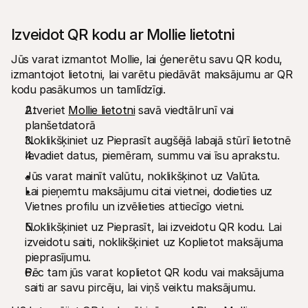
Izveidot QR kodu ar Mollie lietotni
Jūs varat izmantot Mollie, lai ģenerētu savu QR kodu, 
izmantojot lietotni, lai varētu piedāvāt maksājumu ar QR 
kodu pasākumos un tamlīdzīgi.
Atveriet 
Mollie lietotni
 savā viedtālrunī vai 
planšetdatorā
Noklikšķiniet uz Pieprasīt augšējā labajā stūrī lietotnē
Ievadiet datus, piemēram, summu vai īsu aprakstu.
Jūs varat mainīt valūtu, noklikšķinot uz Valūta.
Lai pieņemtu maksājumu citai vietnei, dodieties uz 
Vietnes profilu un izvēlieties attiecīgo vietni.
Noklikšķiniet uz Pieprasīt, lai izveidotu QR kodu. Lai 
izveidotu saiti, noklikšķiniet uz Koplietot maksājuma 
pieprasījumu.
Pēc tam jūs varat koplietot QR kodu vai maksājuma 
saiti ar savu pircēju, lai viņš veiktu maksājumu.