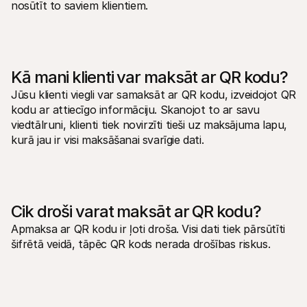
nosūtīt to saviem klientiem.
Kā mani klienti var maksāt ar QR kodu?
Jūsu klienti viegli var samaksāt ar QR kodu, izveidojot QR 
kodu ar attiecīgo informāciju. Skanojot to ar savu 
viedtālruni, klienti tiek novirzīti tieši uz maksājuma lapu, 
kurā jau ir visi maksāšanai svarīgie dati.
Cik droši varat maksāt ar QR kodu?
Apmaksa ar QR kodu ir ļoti droša. Visi dati tiek pārsūtīti 
šifrētā veidā, tāpēc QR kods nerada drošības riskus.