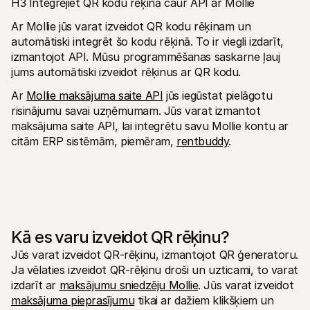
H3 Integrējiet QR kodu rēķinā caur API ar Mollie
Ar Mollie jūs varat izveidot QR kodu rēķinam un 
automātiski integrēt šo kodu rēķinā. To ir viegli izdarīt, 
izmantojot API. Mūsu programmēšanas saskarne ļauj 
jums automātiski izveidot rēķinus ar QR kodu.
Ar 
Mollie maksājuma saite API
 jūs iegūstat pielāgotu 
risinājumu savai uzņēmumam. Jūs varat izmantot 
maksājuma saite API, lai integrētu savu Mollie kontu ar 
citām ERP sistēmām, piemēram, 
rentbuddy
.
Kā es varu izveidot QR rēķinu?
Jūs varat izveidot QR-rēķinu, izmantojot QR ģeneratoru. 
Ja vēlaties izveidot QR-rēķinu droši un uzticami, to varat 
izdarīt ar 
maksājumu sniedzēju Mollie
. Jūs varat izveidot 
maksājuma pieprasījumu
 tikai ar dažiem klikšķiem un 