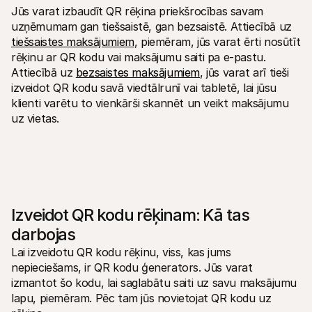
Jūs varat izbaudīt QR rēķina priekšrocības savam 
uzņēmumam gan tiešsaistē, gan bezsaistē. Attiecībā uz 
tiešsaistes maksājumiem
, piemēram, jūs varat ērti nosūtīt 
rēķinu ar QR kodu vai maksājumu saiti pa e-pastu. 
Attiecībā uz 
bezsaistes maksājumiem
, jūs varat arī tieši 
izveidot QR kodu savā viedtālrunī vai tabletē, lai jūsu 
klienti varētu to vienkārši skannēt un veikt maksājumu 
uz vietas.
Izveidot QR kodu rēķinam: Kā tas 
darbojas
Lai izveidotu QR kodu rēķinu, viss, kas jums 
nepieciešams, ir QR kodu ģenerators. Jūs varat 
izmantot šo kodu, lai saglabātu saiti uz savu maksājumu 
lapu, piemēram. Pēc tam jūs novietojat QR kodu uz 