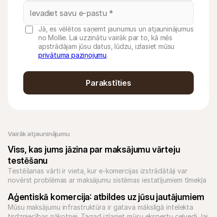
Jā, es vēlētos saņemt jaunumus un atjauninājumus
no Mollie. Lai uzzinātu vairāk par to, kā mēs
apstrādājam jūsu datus, lūdzu, izlasiet mūsu
privātuma paziņojumu
.
Parakstīties
Vairāk atjauninājumu
Viss, kas jums jāzina par maksājumu vārteju 
testēšanu
Testēšanas vārti ir vieta, kur e-komercijas izstrādātāji var 
novērst problēmas ar maksājumu sistēmas iestatījumiem tīmekļa 
vietnē. Uzziniet vairāk par to, kā testēšana attiecas uz jūsu 
Aģentiskā komercija: atbildes uz jūsu jautājumiem
uzņēmumu.
Mūsu maksājumu infrastruktūra ir gatava mākslīgā intelekta 
tirdzniecības nākotnei. Tagad izlasiet mūsu ekspertu ceļvedi, lai 