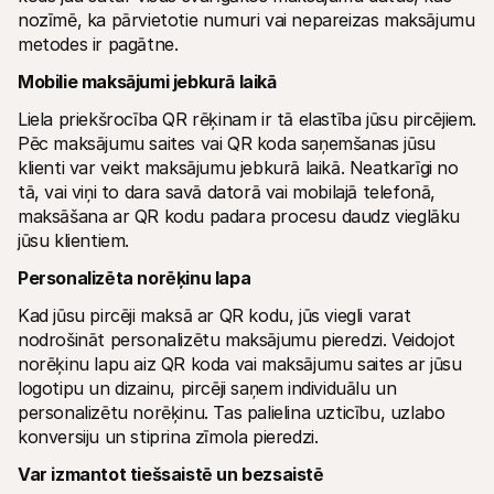
nozīmē, ka pārvietotie numuri vai nepareizas maksājumu 
metodes ir pagātne.
Mobilie maksājumi jebkurā laikā
Liela priekšrocība QR rēķinam ir tā elastība jūsu pircējiem. 
Pēc maksājumu saites vai QR koda saņemšanas jūsu 
klienti var veikt maksājumu jebkurā laikā. Neatkarīgi no 
tā, vai viņi to dara savā datorā vai mobilajā telefonā, 
maksāšana ar QR kodu padara procesu daudz vieglāku 
jūsu klientiem.
Personalizēta norēķinu lapa
Kad jūsu pircēji maksā ar QR kodu, jūs viegli varat 
nodrošināt personalizētu maksājumu pieredzi. Veidojot 
norēķinu lapu aiz QR koda vai maksājumu saites ar jūsu 
logotipu un dizainu, pircēji saņem individuālu un 
personalizētu norēķinu. Tas palielina uzticību, uzlabo 
konversiju un stiprina zīmola pieredzi.
Var izmantot tiešsaistē un bezsaistē