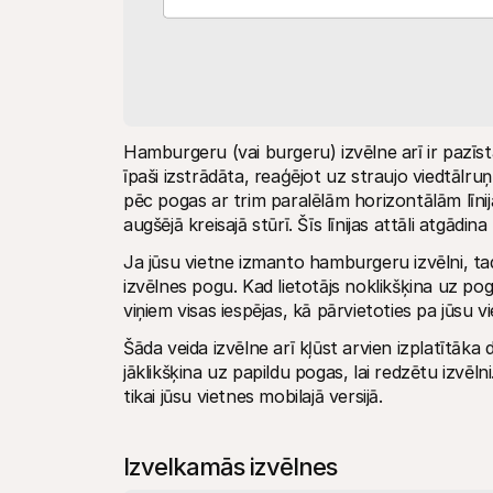
Hamburgeru (vai burgeru) izvēlne arī ir pazīst
īpaši izstrādāta, reaģējot uz straujo viedtālr
pēc pogas ar trim paralēlām horizontālām līnij
augšējā kreisajā stūrī. Šīs līnijas attāli atgā
Ja jūsu vietne izmanto hamburgeru izvēlni, tad
izvēlnes pogu. Kad lietotājs noklikšķina uz pog
viņiem visas iespējas, kā pārvietoties pa jūsu vie
Šāda veida izvēlne arī kļūst arvien izplatītāka 
jāklikšķina uz papildu pogas, lai redzētu izvē
tikai jūsu vietnes mobilajā versijā.
Izvelkamās izvēlnes