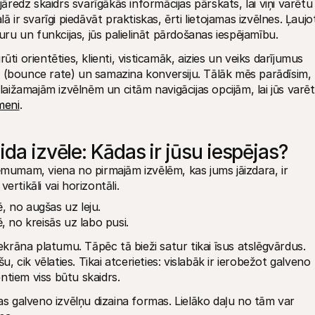
jāredz skaidrs svarīgākās informācijas pārskats, lai viņi varētu 
 ir svarīgi piedāvāt praktiskas, ērti lietojamas izvēlnes. Ļaujot
turu un funkcijas, jūs palielināt pārdošanas iespējamību.
grūti orientēties, klienti, visticamāk, aizies un veiks darījumus 
eni (bounce rate) un samazina konversiju. Tālāk mēs parādīsim, 
meni
.
ida izvēle: Kādas ir jūsu iespējas?
ēmumam, viena no pirmajām izvēlēm, kas jums jāizdara, ir 
vertikāli vai horizontāli.
ē, no augšas uz leju.
 no kreisās uz labo pusi.
 ekrāna platumu. Tāpēc tā bieži satur tikai īsus atslēgvārdus. 
u, cik vēlaties. Tikai atcerieties: vislabāk ir ierobežot galveno 
entiem viss būtu skaidrs. 
 galveno izvēlņu dizaina formas. Lielāko daļu no tām var 