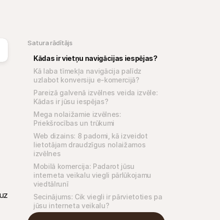
Satura rādītājs
Kādas ir vietņu navigācijas iespējas?
Kā laba tīmekļa navigācija palīdz 
uzlabot konversiju e-komercijā?
Pareizā galvenā izvēlnes veida izvēle: 
Kādas ir jūsu iespējas?
Mega nolaižamie izvēlnes: 
Priekšrocības un trūkumi
Web dizains: 8 padomi, kā izveidot 
lietotājam draudzīgus nolaižamos 
izvēlnes
Mobilā komercija: Padarot jūsu 
interneta veikalu viegli pārlūkojamu 
viedtālrunī
uz 
Secinājums: Cik viegli ir pārvietoties pa 
jūsu interneta veikalu?