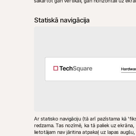
sakārtot gan vertikāli, gan horizontāli uz ekrā
Statiskā navigācija
Ar statisko navigāciju (tā arī pazīstama kā 'fiks
redzama. Tas nozīmē, ka tā paliek uz ekrāna, pat
lietotājam nav jāritina atpakaļ uz lapas augšu,