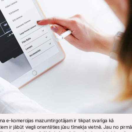
na e-komercijas mazumtirgotājam ir tikpat svarīga kā 
 ir jābūt viegli orientēties jūsu tīmekļa vietnē. Jau no pirmā