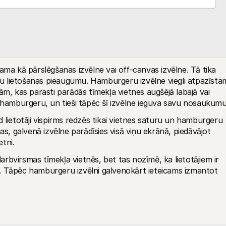
ama kā pārslēgšanas izvēlne vai off-canvas izvēlne. Tā tika 
uņu lietošanas pieaugumu. Hamburgeru izvēlne viegli atpazīstam
ām, kas parasti parādās tīmekļa vietnes augšējā labajā vai 
dina hamburgeru, un tieši tāpēc šī izvēlne ieguva savu nosaukumu
 lietotāji vispirms redzēs tikai vietnes saturu un hamburgeru 
as, galvenā izvēlne parādīsies visā viņu ekrānā, piedāvājot 
tni. 
darbvirsmas tīmekļa vietnēs, bet tas nozīmē, ka lietotājiem ir 
lni. Tāpēc hamburgeru izvēlni galvenokārt ieteicams izmantot 