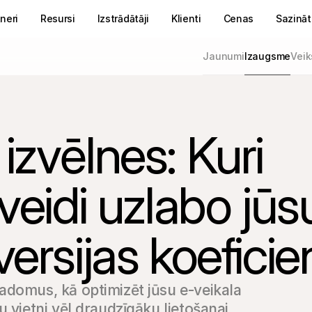
neri
Resursi
Izstrādātāji
Klienti
Cenas
Sazināt
Jaunumi
Izaugsme
Veik
izvēlnes: Kuri
veidi uzlabo jūs
ersijas koeficie
adomus, kā optimizēt jūsu e-veikala 
 vietni vēl draudzīgāku lietošanai.