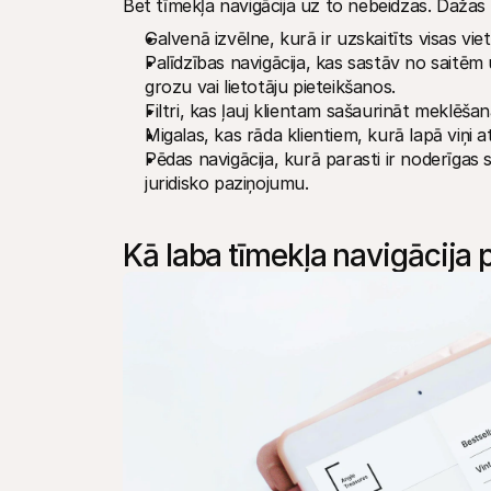
Bet tīmekļa navigācija uz to nebeidzas. Dažas 
Galvenā izvēlne, kurā ir uzskaitīts visas vie
Palīdzības navigācija, kas sastāv no saitē
grozu vai lietotāju pieteikšanos.
Filtri, kas ļauj klientam sašaurināt meklēša
Migalas, kas rāda klientiem, kurā lapā viņi a
Pēdas navigācija, kurā parasti ir noderīgas
juridisko paziņojumu.
Kā laba tīmekļa navigācija 