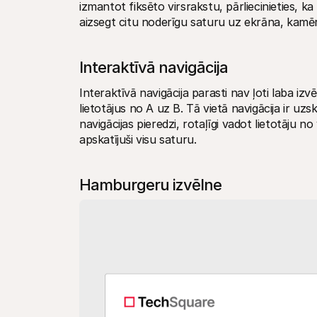
izmantot fiksēto virsrakstu, pārliecinieties, k
aizsegt citu noderīgu saturu uz ekrāna, kamēr li
Interaktīvā navigācija
Interaktīvā navigācija parasti nav ļoti laba izvē
lietotājus no A uz B. Tā vietā navigācija ir uz
navigācijas pieredzi, rotaļīgi vadot lietotāju n
apskatījuši visu saturu.
Hamburgeru izvēlne