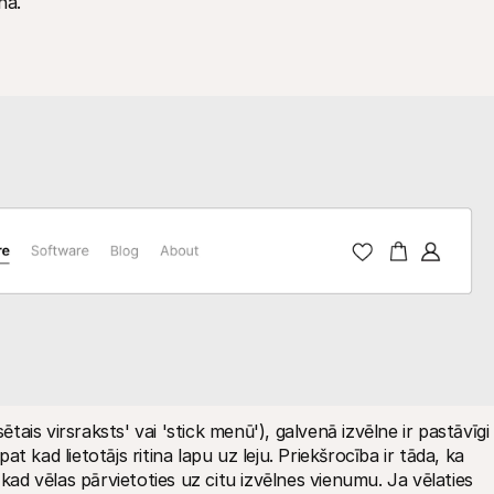
na.
ētais virsraksts' vai 'stick menū'), galvenā izvēlne ir pastāvīgi 
 kad lietotājs ritina lapu uz leju. Priekšrocība ir tāda, ka 
 kad vēlas pārvietoties uz citu izvēlnes vienumu. Ja vēlaties 