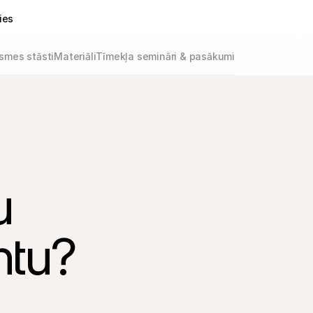
ies
smes stāsti
Materiāli
Tīmekļa semināri & pasākumi
u
ntu?