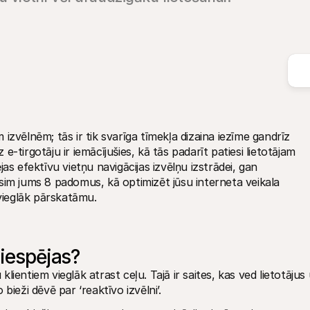
zvēlnēm; tās ir tik svarīga tīmekļa dizaina iezīme gandrīz 
tirgotāju ir iemācījušies, kā tās padarīt patiesi lietotājam 
as efektīvu vietņu navigācijas izvēlņu izstrādei, gan 
sim jums 8 padomus, kā optimizēt jūsu interneta veikala 
 vieglāk pārskatāmu. 
 iespējas?
 klientiem vieglāk atrast ceļu. Tajā ir saites, kas ved lietotājus 
ieži dēvē par ‘reaktīvo izvēlni’. 