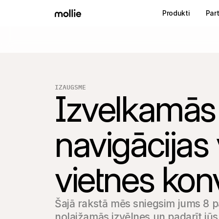
Produkti
Part
IZAUGSME
Izvelkamās 
navigācijas 
vietnes konv
Šajā rakstā mēs sniegsim jums 8 p
nolaižamās izvēlnes un padarīt jūsu