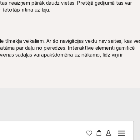
a tas neaizņem pārāk daudz vietas. Pretējā gadījumā tas var 
etotājs ritina uz leju.
le tīmekļa veikaliem. Ar šo navigācijas veidu nav saites, kas ved
skatāma par daļu no pieredzes. Interaktīvie elementi gamificē 
o vienas sadaļas vai apakšdomēna uz nākamo, līdz viņi ir 