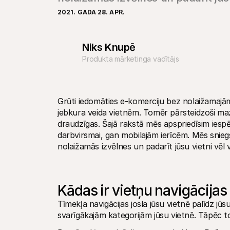
2021. GADA 28. APR.
Niks Knupē
Produkta mārketinga vadītājs
Grūti iedomāties e-komerciju bez nolaižamajām i
jebkura veida vietnēm. Tomēr pārsteidzoši maz e-
draudzīgas. Šajā rakstā mēs apspriedīsim iespēj
darbvirsmai, gan mobilajām ierīcēm. Mēs snieg
nolaižamās izvēlnes un padarīt jūsu vietni vēl
Kādas ir vietņu navigācijas
Tīmekļa navigācijas josla jūsu vietnē palīdz jūsu
svarīgākajām kategorijām jūsu vietnē. Tāpēc to b