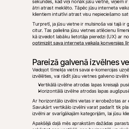
sekundes, kad viņi nonāk jūsu vietnē, viņiem ir 
ātri atrast meklēto. Tāpēc jūsu interneta veikalā
klientiem intuitīvi atrast visu nepieciešamo sa
Turpretī, ja jūsu vietne ir mulsinoša vai tajā ir 
citur. Tas palielina jūsu vietnes atlēcienu līm
optimizēt sava interneta veikala konversijas lī
Pareizā galvenā izvēlnes ve
Veidojot tīmekļa vietni savai e-komercijas uzņ
izvēlēties, vai rādīt jūsu vietnes galveno izvēlni 
Vertikālā izvēlne atrodas lapas kreisajā pus
Horizontālā izvēlne atrodas lapas augšpusē,
Ar horizontālo izvēlni vietas ir ierobežotas ar
Savukārt vertikālo izvēlni varat padarīt tik plaš
izvēlni ar svarīgākajām kategorijām, lai jūsu kli
Apakšējā daļā mēs aprakstām dažādas parastas