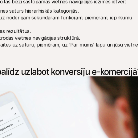
citas bieži sastopamas vietnes navigācijas iezīmes ietver:
tnes saturs hierarhiskās kategorijās.
m uz noderīgām sekundārām funkcijām, piemēram, iepirkumu 
nas rezultātus.
trodas vietnes navigācijas struktūrā.
 saites uz saturu, piemēram, uz ‘Par mums’ lapu un jūsu vietne
palīdz uzlabot konversiju e-komercijā